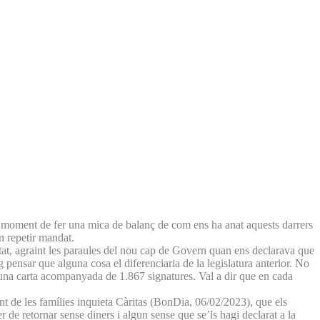
És moment de fer una mica de balanç de com ens ha anat aquests darrers
n repetir mandat.
ltat, agraint les paraules del nou cap de Govern quan ens declarava que
ensar que alguna cosa el diferenciaria de la legislatura anterior. No
m una carta acompanyada de 1.867 signatures. Val a dir que en cada
t de les famílies inquieta Càritas (BonDia, 06/02/2023), que els
de retornar sense diners i algun sense que se’ls hagi declarat a la