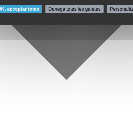
K, acceptar totes
Denega totes les galetes
Personalit