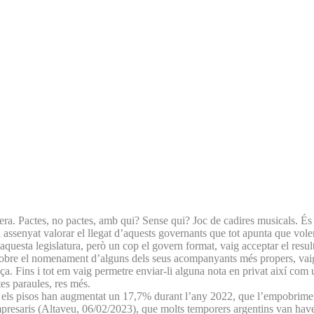
opera. Pactes, no pactes, amb qui? Sense qui? Joc de cadires musicals. 
 assenyat valorar el llegat d’aquests governants que tot apunta que vole
aquesta legislatura, però un cop el govern format, vaig acceptar el resu
 sobre el nomenament d’alguns dels seus acompanyants més propers, vaig p
nça. Fins i tot em vaig permetre enviar-li alguna nota en privat així co
es paraules, res més.
ue els pisos han augmentat un 17,7% durant l’any 2022, que l’empobrimen
resaris (Altaveu, 06/02/2023), que molts temporers argentins van haver 