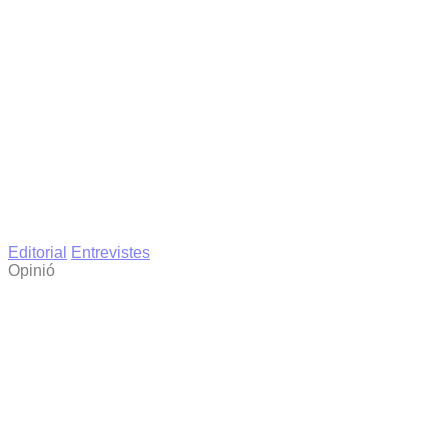
Editorial
Entrevistes
Opinió