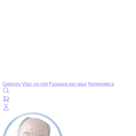
Galeries
Vist i no vist
Passava per aquí
Hemeroteca