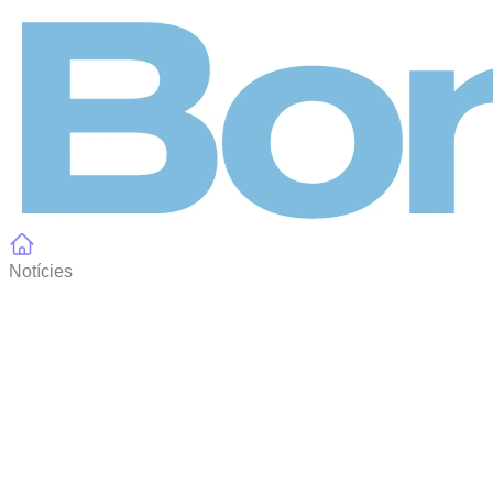
Panell de gestió de galetes
Notícies