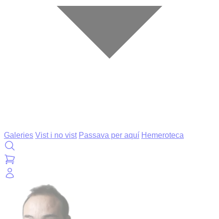
Galeries
Vist i no vist
Passava per aquí
Hemeroteca