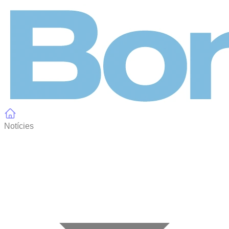
Panell de gestió de galetes
Notícies