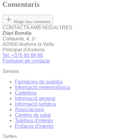
Comentaris
Afegir nou comentari
CONTACTA AMB NOSALTRES
Diari Bondia
Callaueta, 4, 1r
AD500 Andorra la Vella
Principat d'Andorra
Tel. +376 80 88 88
Formulari de contacte
Serveis
Farmàcies de guàrdia
Informació meteorològica
Cartellera
Informació general
Informació turística
Associacions
Centres de salut
Telèfons d'interès
Enllaços d'interés
Tarifes