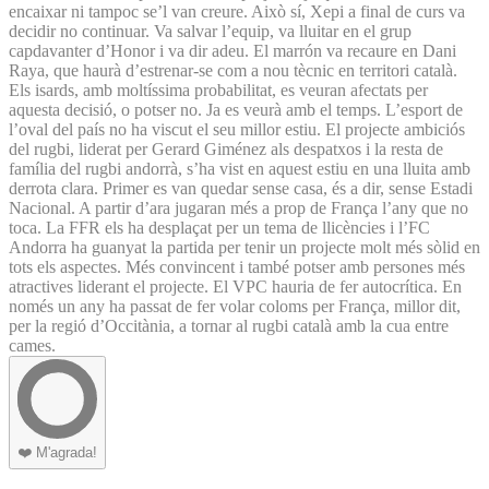
encaixar ni tampoc se’l van creure. Això sí, Xepi a final de curs va
decidir no continuar. Va salvar l’equip, va lluitar en el grup
capdavanter d’Honor i va dir adeu. El marrón va recaure en Dani
Raya, que haurà d’estrenar-se com a nou tècnic en territori català.
Els isards, amb moltíssima probabilitat, es veuran afectats per
aquesta decisió, o potser no. Ja es veurà amb el temps. L’esport de
l’oval del país no ha viscut el seu millor estiu. El projecte ambiciós
del rugbi, liderat per Gerard Giménez als despatxos i la resta de
família del rugbi andorrà, s’ha vist en aquest estiu en una lluita amb
derrota clara. Primer es van quedar sense casa, és a dir, sense Estadi
Nacional. A partir d’ara jugaran més a prop de França l’any que no
toca. La FFR els ha desplaçat per un tema de llicències i l’FC
Andorra ha guanyat la partida per tenir un projecte molt més sòlid en
tots els aspectes. Més convincent i també potser amb persones més
atractives liderant el projecte. El VPC hauria de fer autocrítica. En
només un any ha passat de fer volar coloms per França, millor dit,
per la regió d’Occitània, a tornar al rugbi català amb la cua entre
cames.
❤️
M'agrada!