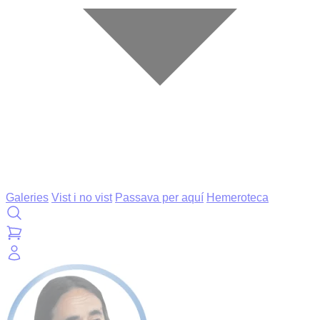
Galeries
Vist i no vist
Passava per aquí
Hemeroteca