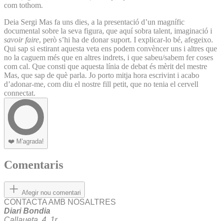
com tothom.
Deia Sergi Mas fa uns dies, a la presentació d’un magnífic
documental sobre la seva figura, que aquí sobra talent, imaginació i
savoir faire
, però s’hi ha de donar suport. I explicar-lo bé, afegeixo.
Qui sap si estirant aquesta veta ens podem convèncer uns i altres que
no la caguem més que en altres indrets, i que sabeu/sabem fer coses
com cal. Que consti que aquesta línia de debat és mèrit del mestre
Mas, que sap de què parla. Jo porto mitja hora escrivint i acabo
d’adonar-me, com diu el nostre fill petit, que no tenia el cervell
connectat.
❤️
M'agrada!
Comentaris
Afegir nou comentari
CONTACTA AMB NOSALTRES
Diari Bondia
Callaueta, 4, 1r