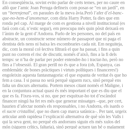
En conseqüència, sovint evito parlar de certs temes, per no caure en
allò que l’amic Joan Peruga defineix com posar-se “en un jardí”, en
un “
berenjenal
”, en paraules de la meva àvia.Però l’afer d’
el-banc-
que-no-hem-d’anomenar
, com diria Harry Potter, fa dies que em
ronda pel cap. Al marge de com es gestiona a nivell institucional (es
farà com cal, n’estic segur), em preocupa més quin pòsit deixarà en
l’ànim de la gent d’Andorra. Parlo de les persones, no del país en
abstracte, un constructe sense número de passaport que ni paga el
dentista dels nens ni baixa les escombraries cada nit. Em neguiteja,
dic, com la moral col·lectiva filtrarà el que ha passat, i fins a quin
punt no correm el risc de discutir, només d’això, fins a la fi dels
temps: se n’ha de parlar per poder entendre-ho i tractar-ho, però no
fins a l’obsessió. El gran perill no és que a fora (oh, Espanya, cas
emblemàtic de bones pràctiques i virtuts polítiques i financeres!)
engoleixin aquesta fantasmagoria: el que espanta de veritat és que ho
fem a casa. I si passa no serà perquè siguem rucs, sinó perquè ens
falta un discurs alternatiu. Portem mesos citant només el Maligne, i
en la conjuntura actual quasi és més important el que es diu que el
que es fa. Fixeu-vos, si no, que per esquitxar-ho tot d’escàndol
financer ningú ha fet res més que generar missatges –que, per cert,
haurien d’afectar només els responsables, i no Andorra, els isards o
el
sucre cristallisé
, que no duen cap marca satànica–. Per tant, urgeix
articular amb rapidesa l’explicació alternativa de què són les Valls i
qui la seva gent, no perquè els andorrans siguin els més xulos del
món (siguem crítics, faltaria), sinó perquè actuen tan bé o malament