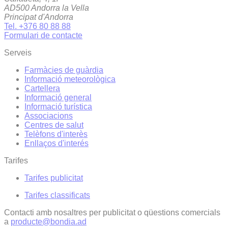
AD500 Andorra la Vella
Principat d'Andorra
Tel. +376 80 88 88
Formulari de contacte
Serveis
Farmàcies de guàrdia
Informació meteorològica
Cartellera
Informació general
Informació turística
Associacions
Centres de salut
Telèfons d'interès
Enllaços d'interés
Tarifes
Tarifes publicitat
Tarifes classificats
Contacti amb nosaltres per publicitat o qüestions comercials
a
producte@bondia.ad