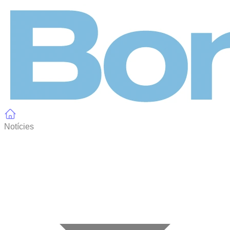
Panell de gestió de galetes
Notícies