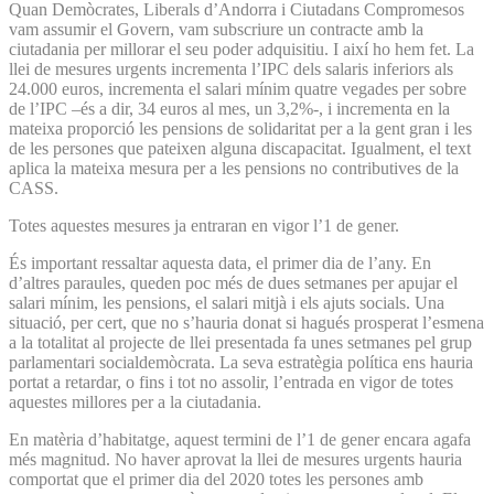
Quan Demòcrates, Liberals d’Andorra i Ciutadans Compromesos
vam assumir el Govern, vam subscriure un contracte amb la
ciutadania per millorar el seu poder adquisitiu. I així ho hem fet. La
llei de mesures urgents incrementa l’IPC dels salaris inferiors als
24.000 euros, incrementa el salari mínim quatre vegades per sobre
de l’IPC –és a dir, 34 euros al mes, un 3,2%-, i incrementa en la
mateixa proporció les pensions de solidaritat per a la gent gran i les
de les persones que pateixen alguna discapacitat. Igualment, el text
aplica la mateixa mesura per a les pensions no contributives de la
CASS.
Totes aquestes mesures ja entraran en vigor l’1 de gener.
És important ressaltar aquesta data, el primer dia de l’any. En
d’altres paraules, queden poc més de dues setmanes per apujar el
salari mínim, les pensions, el salari mitjà i els ajuts socials. Una
situació, per cert, que no s’hauria donat si hagués prosperat l’esmena
a la totalitat al projecte de llei presentada fa unes setmanes pel grup
parlamentari socialdemòcrata. La seva estratègia política ens hauria
portat a retardar, o fins i tot no assolir, l’entrada en vigor de totes
aquestes millores per a la ciutadania.
En matèria d’habitatge, aquest termini de l’1 de gener encara agafa
més magnitud. No haver aprovat la llei de mesures urgents hauria
comportat que el primer dia del 2020 totes les persones amb