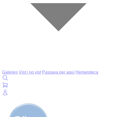
Galeries
Vist i no vist
Passava per aquí
Hemeroteca