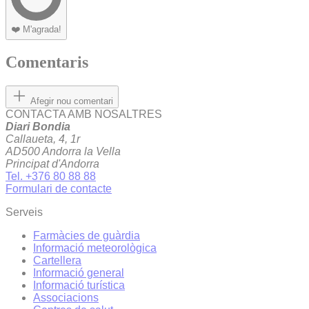
❤️
M'agrada!
Comentaris
Afegir nou comentari
CONTACTA AMB NOSALTRES
Diari Bondia
Callaueta, 4, 1r
AD500 Andorra la Vella
Principat d'Andorra
Tel. +376 80 88 88
Formulari de contacte
Serveis
Farmàcies de guàrdia
Informació meteorològica
Cartellera
Informació general
Informació turística
Associacions