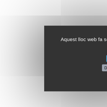
Aquest lloc web fa se
D