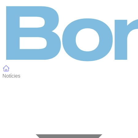
Panell de gestió de galetes
Notícies