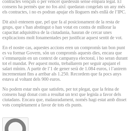
contractes vençuts o per vèncer quedessin sense empara legal. El
consens ha permès que no fos així: quedaran congelats un any més
els contractes, i no es podran apujar els lloguers més enllà de l’IPC.
Dit això entenem que, pel que fa al posicionament de la resta de
grups, que s’han abstingut o han votat en contra de millorar la
capacitat adquisitiva de la ciutadania, hauran de cercar unes
explicacions molt fonamentades per justificar aquest sentit de vot.
En el nostre cas, aquestes accions eren un compromís tan bon punt
es va formar Govern, són un compromís aquests dies, encara que
s’emmarquin en un context de campanya electoral, i ho seran durant
tot el mandat. Per aquest motiu, treballarem per seguir apujant el
salari mínim. A partir de l’1 de gener serà de 1.084 euros, i l’anirem
incrementant fins a arribar als 1.250. Recordem que fa pocs anys
estava al voltant dels 900 euros.
No podem estar més que satisfets, per tot plegat, que la feina de
consens hagi donat com a resultat un text que legisla a favor dels
ciutadans. Encara que, malauradament, només hagi estat amb disset
vots completament a favor de tots els punts.