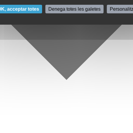
K, acceptar totes
Denega totes les galetes
Personalit