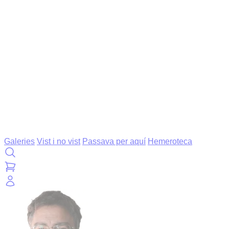
Galeries
Vist i no vist
Passava per aquí
Hemeroteca