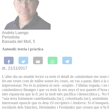
Andrés Luengo
Periodista
Baixada del Molí, 5
Autoodi: teoria i pràctica
dt., 21/11/2017
L’altre dia un amable lector va tenir el detall de
catalanitzar-me
nom i 
fer-me veure com de millor sonen les coses, on vas a parar, dites a la 
impressionar. No és la primera ni serà –sospito– l’última vegada, i no
catalanitzava
llinatges i que va tenir fa uns anys el seu quartet d’hor
més espanyola que la
ñ
, per la molt més pacífica i democràtica
ç
. No h
“una terra fortament castellanitzada [sic], colonitzada [sic], assimila
interessant opuscle que es deia
10 escriptors i Andorra
. Si el busquen
escrúpols dels Sànchez, Hernàndez i Fernàndez que creuen que n’hi ha p