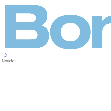
Panell de gestió de galetes
Notícies