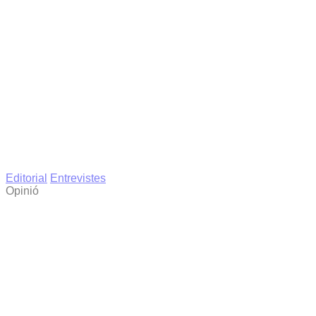
Editorial
Entrevistes
Opinió