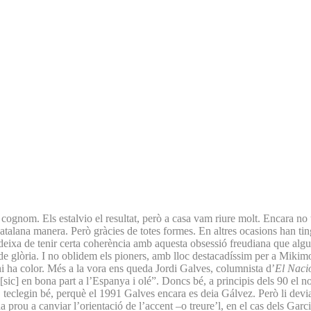
cognom. Els estalvio el resultat, però a casa vam riure molt. Encara no tin
catalana manera. Però gràcies de totes formes. En altres ocasions han tin
 deixa de tenir certa coherència amb aquesta obsessió freudiana que algu
a de glòria. I no oblidem els pioners, amb lloc destacadíssim per a Miki
i ha color. Més a la vora ens queda Jordi Galves, columnista d’
El Naci
da [sic] en bona part a l’Espanya i olé”. Doncs bé, a principis dels 90 e
, teclegin bé, perquè el 1991 Galves encara es deia Gálvez. Però li devia 
rou a canviar l’orientació de l’accent –o treure’l, en el cas dels Garci