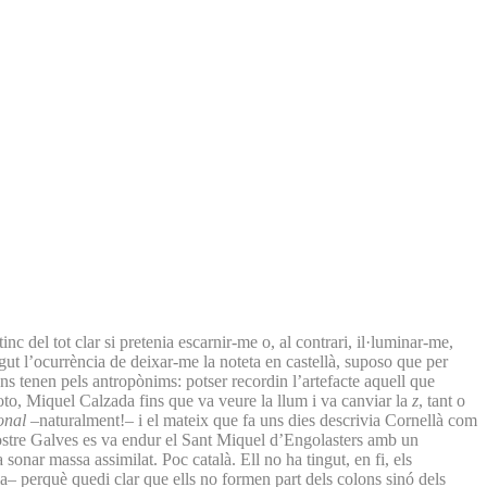
c del tot clar si pretenia escarnir-me o, al contrari, il·luminar-me,
gut l’ocurrència de deixar-me la noteta en castellà, suposo que per
ns tenen pels antropònims: potser recordin l’artefacte aquell que
moto, Miquel Calzada fins que va veure la llum i va canviar la
z
, tant o
onal
–naturalment!– i el mateix que fa uns dies descrivia Cornellà com
l nostre Galves es va endur el Sant Miquel d’Engolasters amb un
sonar massa assimilat. Poc català. Ell no ha tingut, en fi, els
a– perquè quedi clar que ells no formen part dels colons sinó dels