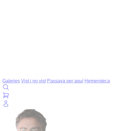
Galeries
Vist i no vist
Passava per aquí
Hemeroteca