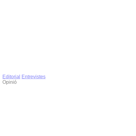
Editorial
Entrevistes
Opinió