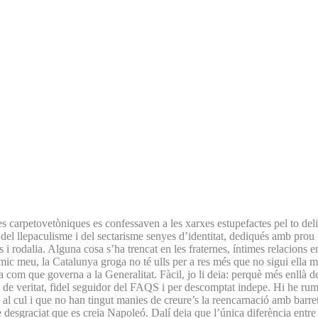
 carpetovetòniques es confessaven a les xarxes estupefactes pel to delira
 llepaculisme i del sectarisme senyes d’identitat, dediqués amb prou fe
s i rodalia. Alguna cosa s’ha trencat en les fraternes, íntimes relacions
 Amic meu, la Catalunya groga no té ulls per a res més que no sigui ella
com que governa a la Generalitat. Fàcil, jo li deia: perquè més enllà del c
de veritat, fidel seguidor del FAQS i per descomptat indepe. Hi he rumia
èl al cul i que no han tingut manies de creure’s la reencarnació amb bar
esgraciat que es creia Napoleó. Dalí deia que l’única diferència entre u