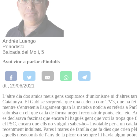
Andrés Luengo
Periodista
Baixada del Molí, 5
Avui vinc a parlar d’indults
dt., 29/06/2021
L’altre dia dos amics meus gens sospitosos d’unionisme ni d’altres tares
Catalunya. El Gabi se sorprenia que una cadena com TV3, que ha fet del
mentre s’entretenia llargament quan la mateixa notícia es referia a Parí
submisa en ell que calia de forma urgent reconstruir ponts, etc., etc.
es declarava fascinat que encara hi hagués gent que voti la tropa que fa 
el PSC, encara que ells no vulguin saber-ho– invotable per a un català 
recentment indultats. Pares i mares de família que fa dies que crien p
aquells nosocomis de l’any de la picor on sempre hi havia algun pobre d