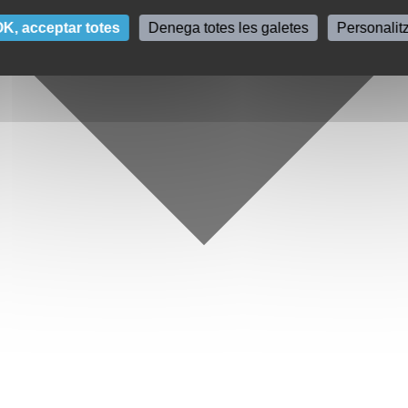
K, acceptar totes
Denega totes les galetes
Personalit