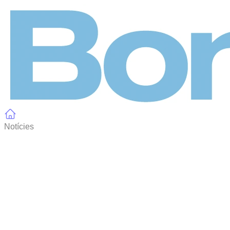
Panell de gestió de galetes
Notícies