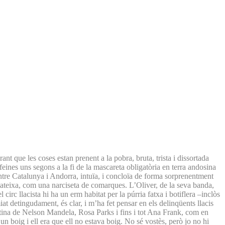
nt que les coses estan prenent a la pobra, bruta, trista i dissortada
ines uns segons a la fi de la mascareta obligatòria en terra andosina
 entre Catalunya i Andorra, intuïa, i concloïa de forma sorprenentment
 mateixa, com una narciseta de comarques. L’Oliver, de la seva banda,
irc llacista hi ha un erm habitat per la púrria fatxa i botiflera –inclòs
t detingudament, és clar, i m’ha fet pensar en els delinqüents llacis
retina de Nelson Mandela, Rosa Parks i fins i tot Ana Frank, com en
n boig i ell era que ell no estava boig. No sé vostès, però jo no hi