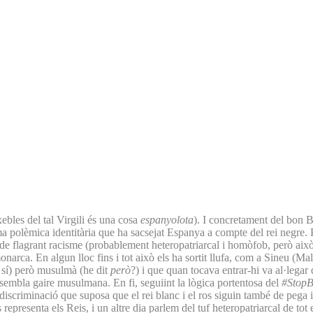
ebles del tal Virgili és una cosa
espanyolota
). I concretament del bon B
a polèmica identitària que ha sacsejat Espanya a compte del rei negre. Pe
de flagrant racisme (probablement heteropatriarcal i homòfob, però això 
onarca. En algun lloc fins i tot això els ha sortit llufa, com a Sineu (M
ò sí) però musulmà (he dit
però
?) i que quan tocava entrar-hi va al·legar 
 sembla gaire musulmana. En fi, seguiint la lògica portentosa del
#StopB
le discriminació que suposa que el rei blanc i el ros siguin també de peg
representa els Reis, i un altre dia parlem del tuf heteropatriarcal de tot 