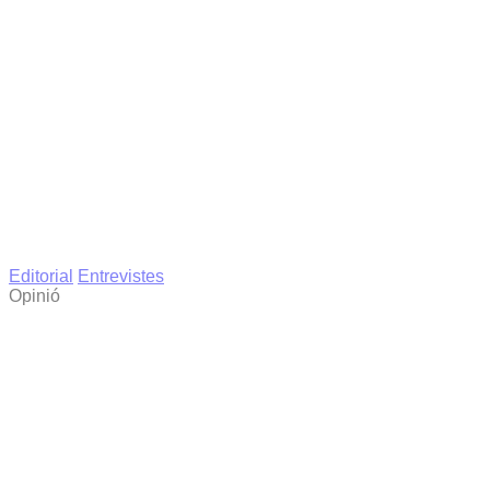
Editorial
Entrevistes
Opinió