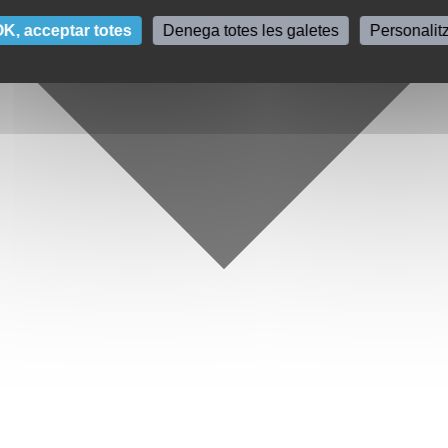
K, acceptar totes
Denega totes les galetes
Personalit