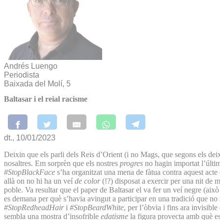
Andrés Luengo
Periodista
Baixada del Molí, 5
Baltasar i el reial racisme
dt., 10/01/2023
Deixin que els parli dels Reis d’Orient (i no Mags, que segons els deix
nosaltres. Em sorprèn que els nostres
progres
no hagin importat l’últim
#StopBlackFace
s’ha organitzat una mena de fàtua contra aquest acte 
allà on no hi ha un veí
de color
(!?) disposat a exercir per una nit de m
poble. Va resultar que el paper de Baltasar el va fer un veí negre (aix
es demana per què s’havia avingut a participar en una tradició que no
#StopRedheadHair
i
#StopBeardWhite
, per l’òbvia i fins ara invisib
sembla una mostra d’insofrible
edatisme
la figura provecta amb què es 