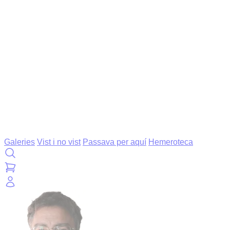
Galeries
Vist i no vist
Passava per aquí
Hemeroteca