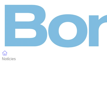
Panell de gestió de galetes
Notícies