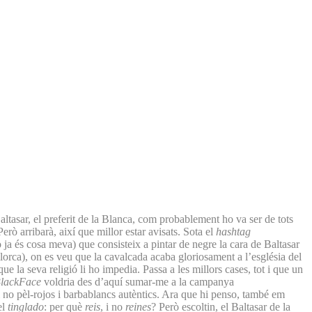
altasar, el preferit de la Blanca, com probablement ho va ser de tots
rò arribarà, així que millor estar avisats. Sota el
hashtag
ja és cosa meva) que consisteix a pintar de negre la cara de Baltasar
allorca), on es veu que la cavalcada acaba gloriosament a l’església del
que la seva religió li ho impedia. Passa a les millors cases, tot i que un
lackFace
voldria des d’aquí sumar-me a la campanya
a i no pèl-rojos i barbablancs autèntics. Ara que hi penso, també em
el
tinglado
: per què
reis
, i no
reines
? Però escoltin, el Baltasar de la