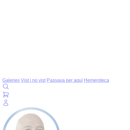
Galeries
Vist i no vist
Passava per aquí
Hemeroteca