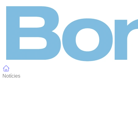
Panell de gestió de galetes
Notícies