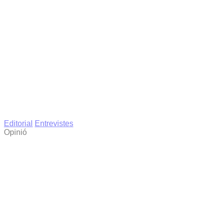
Editorial
Entrevistes
Opinió