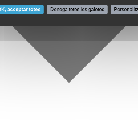
K, acceptar totes
Denega totes les galetes
Personalit