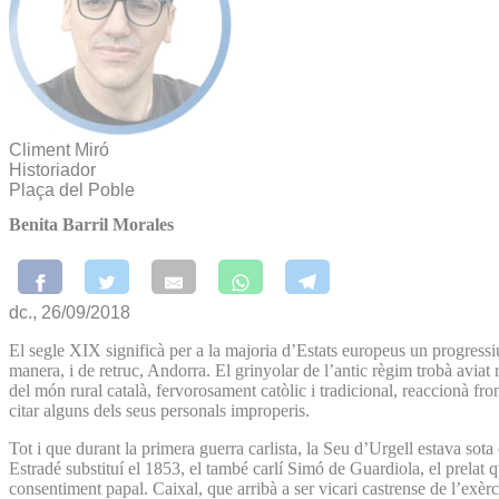
Climent Miró
Historiador
Plaça del Poble
Benita Barril Morales
dc., 26/09/2018
El segle XIX significà per a la majoria d’Estats europeus un progressiu
manera, i de retruc, Andorra. El grinyolar de l’antic règim trobà aviat 
del món rural català, fervorosament catòlic i tradicional, reaccionà fron
citar alguns dels seus personals improperis.
Tot i que durant la primera guerra carlista, la Seu d’Urgell estava sota 
Estradé substituí el 1853, el també carlí Simó de Guardiola, el prelat 
consentiment papal. Caixal, que arribà a ser vicari castrense de l’exèrc