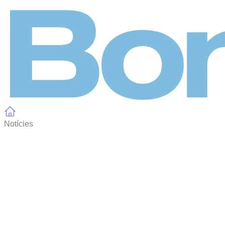
Panell de gestió de galetes
Notícies