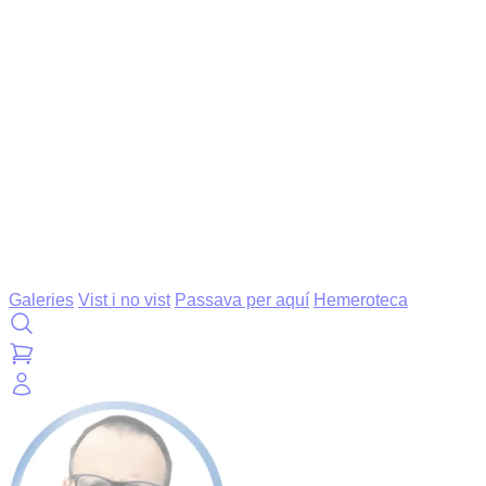
Galeries
Vist i no vist
Passava per aquí
Hemeroteca