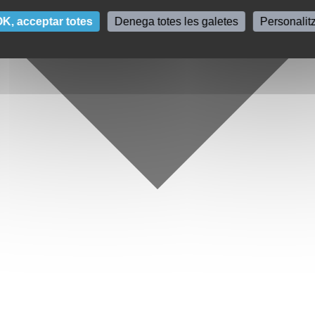
K, acceptar totes
Denega totes les galetes
Personalit