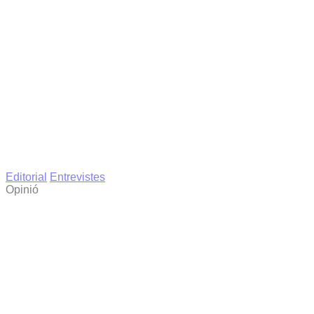
Editorial
Entrevistes
Opinió