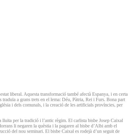
’estat liberal. Aquesta transformació també afectà Espanya, i en certa
 traduïa a grans trets en el lema: Déu, Pàtria, Rei i Furs. Bona part
ésia i dels comunals, i la creació de les artificials províncies, per
luita per la tradició i l’antic règim. El carlista bisbe Josep Caixal
orrans li negaren la quèstia i la pagaren al bisbe d’Albi amb el
trucció del nou seminari. El bisbe Caixal es rodejà d’un seguit de