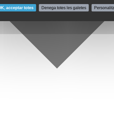
K, acceptar totes
Denega totes les galetes
Personalit