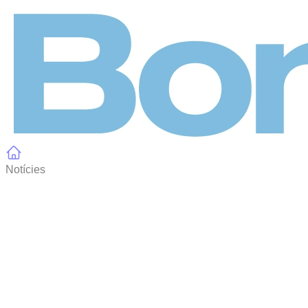
Panell de gestió de galetes
Notícies