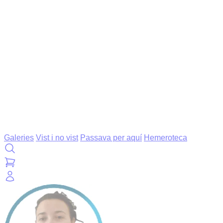
Galeries
Vist i no vist
Passava per aquí
Hemeroteca