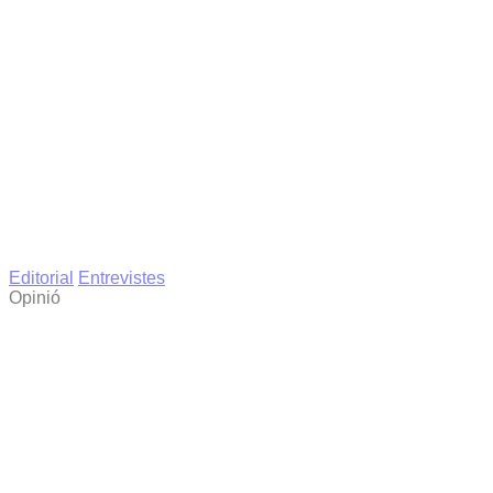
Editorial
Entrevistes
Opinió