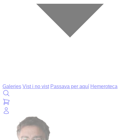
Galeries
Vist i no vist
Passava per aquí
Hemeroteca