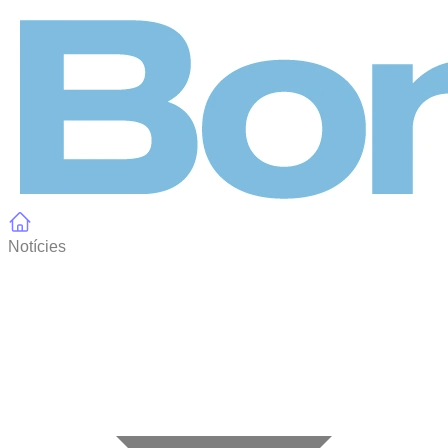
Panell de gestió de galetes
Notícies