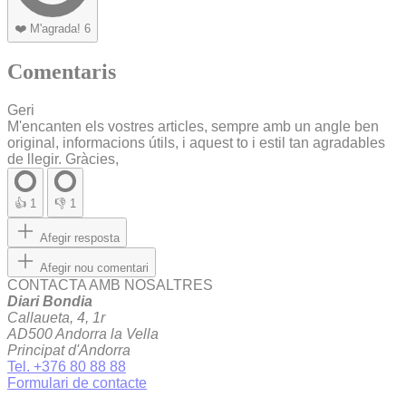
❤️
M'agrada!
6
Comentaris
Geri
M'encanten els vostres articles, sempre amb un angle ben
original, informacions útils, i aquest to i estil tan agradables
de llegir. Gràcies,
👍
1
👎
1
Afegir resposta
Afegir nou comentari
CONTACTA AMB NOSALTRES
Diari Bondia
Callaueta, 4, 1r
AD500 Andorra la Vella
Principat d'Andorra
Tel. +376 80 88 88
Formulari de contacte