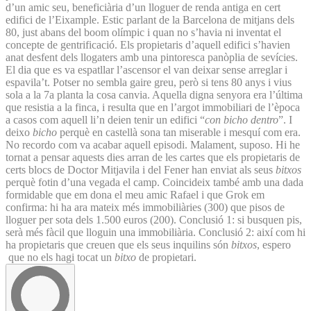
d’un amic seu, beneficiària d’un lloguer de renda antiga en cert
edifici de l’Eixample. Estic parlant de la Barcelona de mitjans dels
80, just abans del boom olímpic i quan no s’havia ni inventat el
concepte de gentrificació. Els propietaris d’aquell edifici s’havien
anat desfent dels llogaters amb una pintoresca panòplia de sevícies.
El dia que es va espatllar l’ascensor el van deixar sense arreglar i
espavila’t. Potser no sembla gaire greu, però si tens 80 anys i vius
sola a la 7a planta la cosa canvia. Aquella digna senyora era l’última
que resistia a la finca, i resulta que en l’argot immobiliari de l’època
a casos com aquell li’n deien tenir un edifici “
con bicho dentro
”. I
deixo
bicho
perquè en castellà sona tan miserable i mesquí com era.
No recordo com va acabar aquell episodi. Malament, suposo. Hi he
tornat a pensar aquests dies arran de les cartes que els propietaris de
certs blocs de Doctor Mitjavila i del Fener han enviat als seus
bitxos
perquè fotin d’una vegada el camp. Coincideix també amb una dada
formidable que em dona el meu amic Rafael i que Grok em
confirma: hi ha ara mateix més immobiliàries (300) que pisos de
lloguer per sota dels 1.500 euros (200). Conclusió 1: si busquen pis,
serà més fàcil que lloguin una immobiliària. Conclusió 2: així com hi
ha propietaris que creuen que els seus inquilins són
bitxos
, espero
que no els hagi tocat un
bitxo
de propietari.