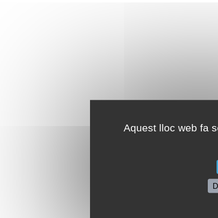
Aquest lloc web fa se
D