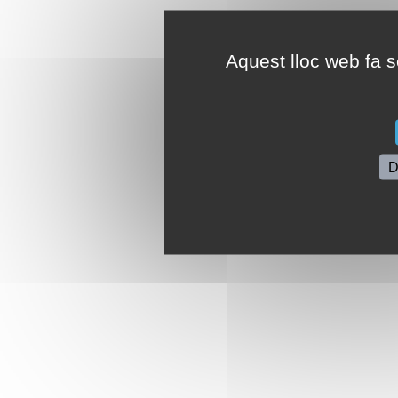
Aquest lloc web fa se
D