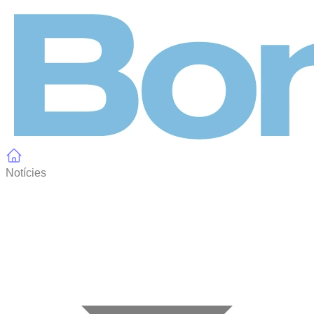
Panell de gestió de galetes
Notícies