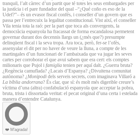
tranquil, l’alt càrrec d’un partit que té totes les seus embargades per
la justícia i el pare fundador del qual –“¿Qué coño es eso de la
Udef?”– és un evasor fiscal confés, i conseller d’un govern que es
passa per l’entrecuix la legalitat constitucional. Vist així, el conseller
Vila tenia tota la raó: per la part que toca als convergents, la
democràcia espanyola ha fracassat de forma escandalosa permetent
governar durant dos decennis llargs un (¿més que?) presumpte
delinqüent fiscal i la seva tropa. Ara toca, però, fer-se l’ofès,
assenyalar el dit per no haver de veure la lluna, a compte de les
martingales d’un funcionari de l’ambaixada que va jugar les seves
cartes per corroborar el que avui sabem que era cert: els comptes
milionaris que Pujol i
famiglia
tenien per aquí dalt. ¿Guerra bruta?
¿Regència camuflada? ¿Lacais d’Espanya? ¿Divuitena comunitat
autònoma? ¿
Monipodi
dels serveis secrets, com imaginava Villaró a
La bíblia andorrana
? És clar, que sí: és molt més digerible creure’s
víctima d’una (altra) confabulació espanyola que acceptar la pobra,
bruta, trista i dissortada veritat: el pecat original d’una certa i estelada
manera d’entendre Catalunya.
❤️
M'agrada!