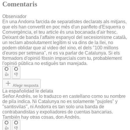
Comentaris
Observador
En una Andorra farcida de separatistes declarats als mitjans,
que els han convertit en poc més d'un panfleto d'Esquerra o
Convergència, el teu article és una bocanada d'air fresc.
Deixant de banda l'affaire espanyol del secesionisme català,
un reclam absolutament legítim si va dins de la llei, no
podem oblidar que al video del xino, el dels "100 millons
d'euros per setmana", ni es va parlar de Catalunya. Si els
formadors d'opinió fòssin imparcials com tu, probablement
l'opinió pública no estiguès tan marejada.
👍
👎
Afegir resposta
La españolidad le delata
Señor Andrés, se lo traduzco en castellano como su nombre
de pila indica. Ni Catalunya no es solamente "pujoles" y
"santisvilas", ni Andorra es tan solo una banda de
contrabandistas y expoliadores de cuentas bancarias.
También hay otras cosas, don Andrés.
👍
👎