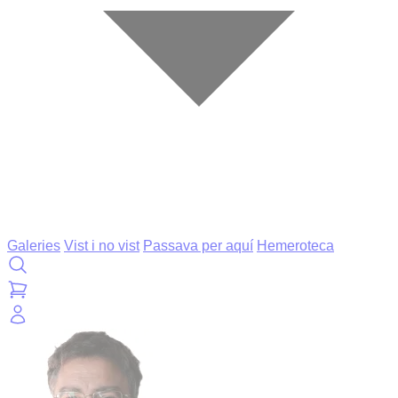
Galeries
Vist i no vist
Passava per aquí
Hemeroteca