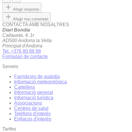
Afegir resposta
Afegir nou comentari
CONTACTA AMB NOSALTRES
Diari Bondia
Callaueta, 4, 1r
AD500 Andorra la Vella
Principat d'Andorra
Tel. +376 80 88 88
Formulari de contacte
Serveis
Farmàcies de guàrdia
Informació meteorològica
Cartellera
Informació general
Informació turística
Associacions
Centres de salut
Telèfons d'interès
Enllaços d'interés
Tarifes