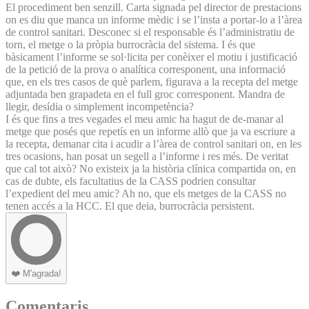
El procediment ben senzill. Carta signada pel director de prestacions
on es diu que manca un informe mèdic i se l’insta a portar-lo a l’àrea
de control sanitari. Desconec si el responsable és l’administratiu de
torn, el metge o la pròpia burrocràcia del sistema. I és que
bàsicament l’informe se sol·licita per conèixer el motiu i justificació
de la petició de la prova o analítica corresponent, una informació
que, en els tres casos de què parlem, figurava a la recepta del metge
adjuntada ben grapadeta en el full groc corresponent. Mandra de
llegir, desídia o simplement incompetència?
I és que fins a tres vegades el meu amic ha hagut de de-manar al
metge que posés que repetís en un informe allò que ja va escriure a
la recepta, demanar cita i acudir a l’àrea de control sanitari on, en les
tres ocasions, han posat un segell a l’informe i res més. De veritat
que cal tot això? No existeix ja la història clínica compartida on, en
cas de dubte, els facultatius de la CASS podrien consultar
l’expedient del meu amic? Ah no, que els metges de la CASS no
tenen accés a la HCC. El que deia, burrocràcia persistent.
❤️
M'agrada!
Comentaris