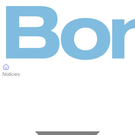
Panell de gestió de galetes
Notícies