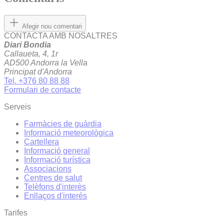
Afegir nou comentari
CONTACTA AMB NOSALTRES
Diari Bondia
Callaueta, 4, 1r
AD500 Andorra la Vella
Principat d'Andorra
Tel. +376 80 88 88
Formulari de contacte
Serveis
Farmàcies de guàrdia
Informació meteorològica
Cartellera
Informació general
Informació turística
Associacions
Centres de salut
Telèfons d'interès
Enllaços d'interés
Tarifes