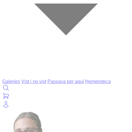
Galeries
Vist i no vist
Passava per aquí
Hemeroteca