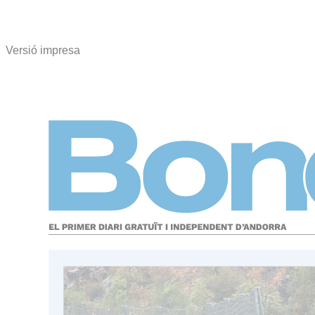
Versió impresa