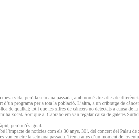
 la meva vida, però la setmana passada, amb només tres dies de diferènci
 d’un programa per a tota la població. L’altra, a un cribratge de càncer
ica de qualitat; tot i que les xifres de càncers no detectats a causa de l
, m’ha xocat. Sort que al Caprabo em van regalar caixa de galetes Surtido
ràpid, però m’és igual.
mbé l’impacte de notícies com els 30 anys, 30!, del concert del Palau de S
ue es van emetre la setmana passada. Trenta anys d’un moment de jovent