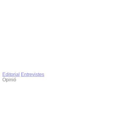
Editorial
Entrevistes
Opinió