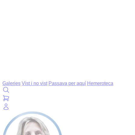
Galeries
Vist i no vist
Passava per aquí
Hemeroteca