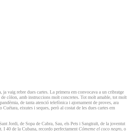
a, ja vaig rebre dues cartes. La primera em convocava a un cribratge
 de còlon, amb instruccions molt concretes. Tot molt amable, tot molt
a pandèmia, de tanta atenció telefònica i ajornament de proves, ara
 Cuétara, eixutes i seques, però al costat de les dues cartes em
ant Jordi, de Sopa de Cabra, Sau, els Pets i Sangtraït, de la joventut
ut. I 40 de la Cubana, recordo perfectament
Cómeme el coco negro
, o