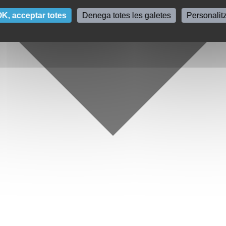
K, acceptar totes
Denega totes les galetes
Personalit