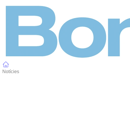
Panell de gestió de galetes
Notícies