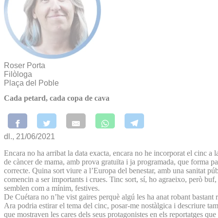
Roser Porta
Filòloga
Plaça del Poble
Cada petard, cada copa de cava
dl., 21/06/2021
Encara no ha arribat la data exacta, encara no he incorporat el cinc a
de càncer de mama, amb prova gratuïta i ja programada, que forma part
correcte. Quina sort viure a l’Europa del benestar, amb una sanitat públ
comencin a ser importants i crues. Tinc sort, sí, ho agraeixo, però buf
semblen com a mínim, festives.
De Cuétara no n’he vist gaires perquè algú les ha anat robant bastant 
Ara podria estirar el tema del cinc, posar-me nostàlgica i descriure ta
que mostraven les cares dels seus protagonistes en els reportatges q