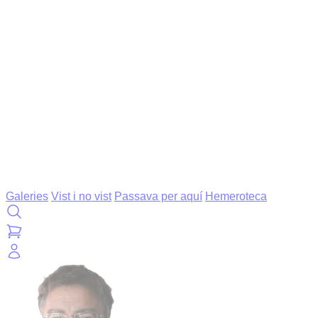
Galeries
Vist i no vist
Passava per aquí
Hemeroteca