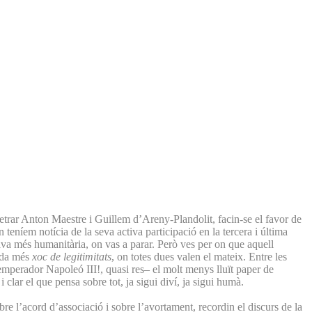
etrar Anton Maestre i Guillem d’Areny-Plandolit, facin-se el favor de
teníem notícia de la seva activa participació en la tercera i última
mblava més humanitària, on vas a parar. Però ves per on que aquell
rada més
xoc de legitimitats
, on totes dues valen el mateix. Entre les
’emperador Napoleó III!, quasi res– el molt menys lluït paper de
i clar el que pensa sobre tot, ja sigui diví, ja sigui humà.
bre l’acord d’associació i sobre l’avortament, recordin el discurs de la