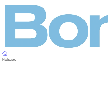
Panell de gestió de galetes
Notícies