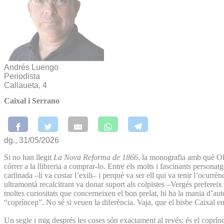
Andrés Luengo
Periodista
Callaueta, 4
Caixal i Serrano
dg., 31/05/2026
Si no han llegit
La Nova Reforma de 1866
, la monografia amb què Oli
córrer a la llibreria a comprar-lo. Entre els molts i fascinants persona
carlinada –li va costar l’exili– i perquè va ser ell qui va tenir l’ocur
ultramontà recalcitrant va donar suport als colpistes –Vergés prefereix
moltes curiositats que concerneixen el bon prelat, hi ha la mania d’aut
“copríncep”. No sé si veuen la diferència. Vaja, que el bisbe Caixal 
Un segle i mig després les coses són exactament al revés: és el coprínce