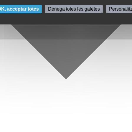
K, acceptar totes
Denega totes les galetes
Personalit