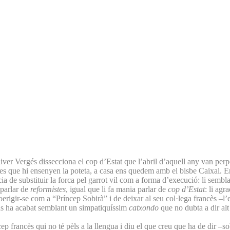
ver Vergés dissecciona el cop d’Estat que l’abril d’aquell any van perp
tges que hi ensenyen la poteta, a casa ens quedem amb el bisbe Caixal. En 
rència de substituir la forca pel garrot vil com a forma d’execució: li se
 parlar de
reformistes
, igual que li fa mania parlar de
cop d’Estat
: li ag
oerigir-se com a “Príncep Sobirà” i de deixar al seu col·lega francès –l
ens ha acabat semblant un simpatiquíssim
catxondo
que no dubta a dir alt 
p francès qui no té pèls a la llengua i diu el que creu que ha de dir –so