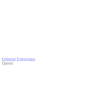
Editorial
Entrevistes
Opinió