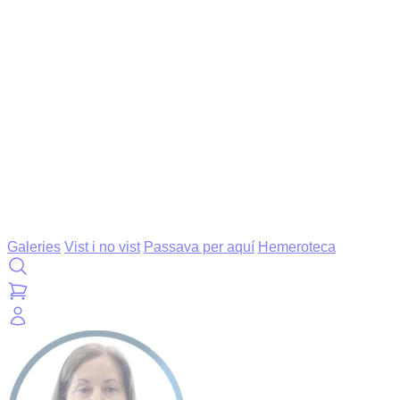
Galeries
Vist i no vist
Passava per aquí
Hemeroteca