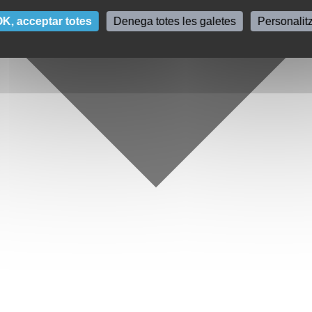
K, acceptar totes
Denega totes les galetes
Personalit