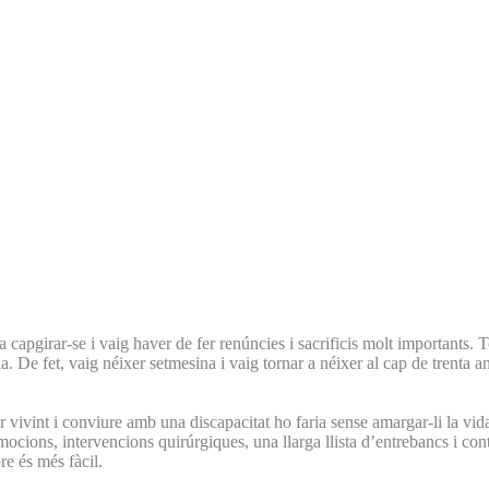
 capgirar-se i vaig haver de fer renúncies i sacrificis molt importants. 
. De fet, vaig néixer setmesina i vaig tornar a néixer al cap de trenta a
 vivint i conviure amb una discapacitat ho faria sense amargar-li la vi
mocions, intervencions quirúrgiques, una llarga llista d’entrebancs i co
e és més fàcil.