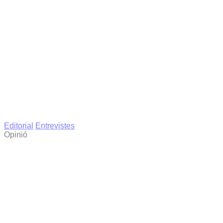
Editorial
Entrevistes
Opinió