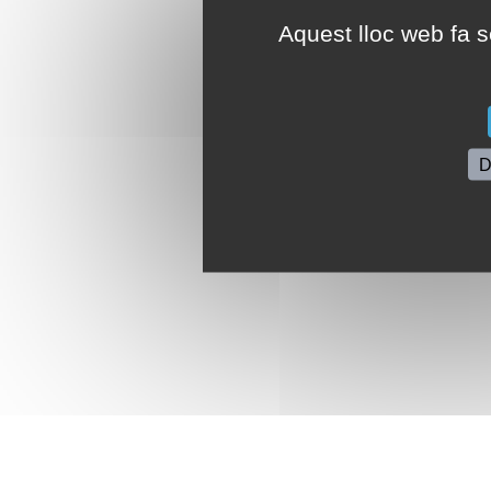
Aquest lloc web fa se
D