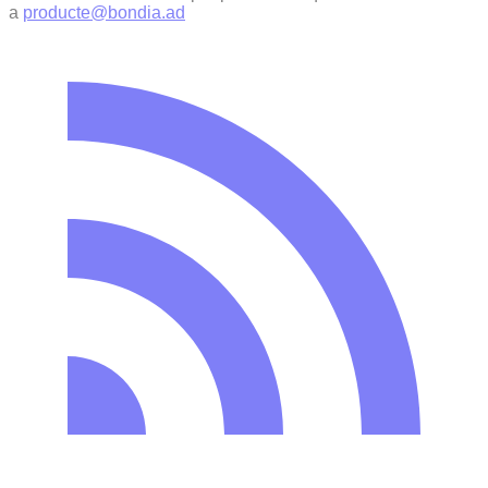
a
producte@bondia.ad