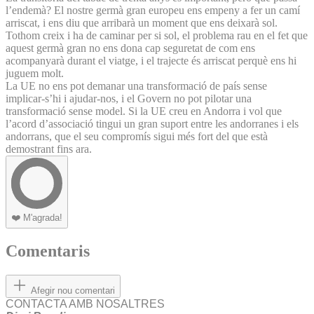
l’endemà? El nostre germà gran europeu ens empeny a fer un camí
arriscat, i ens diu que arribarà un moment que ens deixarà sol.
Tothom creix i ha de caminar per si sol, el problema rau en el fet que
aquest germà gran no ens dona cap seguretat de com ens
acompanyarà durant el viatge, i el trajecte és arriscat perquè ens hi
juguem molt.
La UE no ens pot demanar una transformació de país sense
implicar-s’hi i ajudar-nos, i el Govern no pot pilotar una
transformació sense model. Si la UE creu en Andorra i vol que
l’acord d’associació tingui un gran suport entre les andorranes i els
andorrans, que el seu compromís sigui més fort del que està
demostrant fins ara.
❤️
M'agrada!
Comentaris
Afegir nou comentari
CONTACTA AMB NOSALTRES