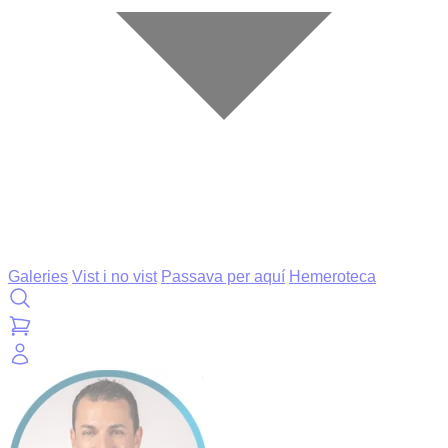
Galeries
Vist i no vist
Passava per aquí
Hemeroteca