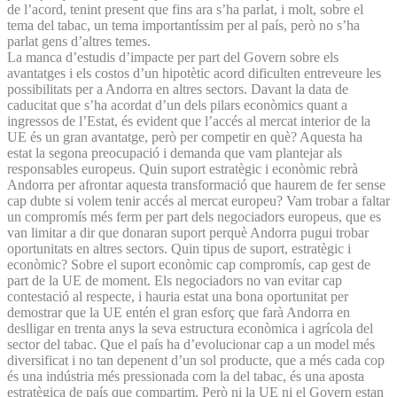
de l’acord, tenint present que fins ara s’ha parlat, i molt, sobre el
tema del tabac, un tema importantíssim per al país, però no s’ha
parlat gens d’altres temes.
La manca d’estudis d’impacte per part del Govern sobre els
avantatges i els costos d’un hipotètic acord dificulten entreveure les
possibilitats per a Andorra en altres sectors. Davant la data de
caducitat que s’ha acordat d’un dels pilars econòmics quant a
ingressos de l’Estat, és evident que l’accés al mercat interior de la
UE és un gran avantatge, però per competir en què? Aquesta ha
estat la segona preocupació i demanda que vam plantejar als
responsables europeus. Quin suport estratègic i econòmic rebrà
Andorra per afrontar aquesta transformació que haurem de fer sense
cap dubte si volem tenir accés al mercat europeu? Vam trobar a faltar
un compromís més ferm per part dels negociadors europeus, que es
van limitar a dir que donaran suport perquè Andorra pugui trobar
oportunitats en altres sectors. Quin tipus de suport, estratègic i
econòmic? Sobre el suport econòmic cap compromís, cap gest de
part de la UE de moment. Els negociadors no van evitar cap
contestació al respecte, i hauria estat una bona oportunitat per
demostrar que la UE entén el gran esforç que farà Andorra en
deslligar en trenta anys la seva estructura econòmica i agrícola del
sector del tabac. Que el país ha d’evolucionar cap a un model més
diversificat i no tan depenent d’un sol producte, que a més cada cop
és una indústria més pressionada com la del tabac, és una aposta
estratègica de país que compartim. Però ni la UE ni el Govern estan