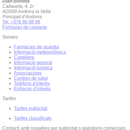
Diari Bondia
Callaueta, 4, 1r
AD500 Andorra la Vella
Principat d'Andorra
Tel. +376 80 88 88
Formulari de contacte
Serveis
Farmàcies de guàrdia
Informació meteorològica
Cartellera
Informació general
Informació turística
Associacions
Centres de salut
Telèfons d'interès
Enllaços d'interés
Tarifes
Tarifes publicitat
Tarifes classificats
Contacti amb nosaltres per publicitat o qüestions comercials