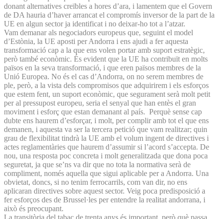
donant alternatives creïbles a hores d’ara, i lamentem que el Govern
de DA hauria d’haver arrancat el compromís inversor de la part de la
UE en algun sector ja identificat i no deixar-ho tot a l’atzar.
Vam demanar als negociadors europeus que, seguint el model
d’Estònia, la UE aposti per Andorra i ens ajudi a fer aquesta
transformació cap a la que ens volen portar amb suport estratègic,
però també econòmic. És evident que la UE ha contribuït en molts
països en la seva transformació, i que eren països membres de la
Unió Europea. No és el cas d’Andorra, on no serem membres de
ple, però, a la vista dels compromisos que adquirirem i els esforços
que estem fent, un suport econòmic, que segurament serà molt petit
per al pressupost europeu, seria el senyal que han entès el gran
moviment i esforç que estan demanant al país. Perquè sense cap
dubte ens haurem d’esforçar, i molt, per complir amb tot el que ens
demanen, i aquesta va ser la tercera petició que vam realitzar; quin
grau de flexibilitat tindrà la UE amb el volum ingent de directives i
actes reglamentàries que haurem d’assumir si l’acord s’accepta. De
nou, una resposta poc concreta i molt generalitzada que dona poca
seguretat, ja que se’ns va dir que no tota la normativa serà de
compliment, només aquella que sigui aplicable per a Andorra. Una
obvietat, doncs, si no tenim ferrocarrils, com van dir, no ens
aplicaran directives sobre aquest sector. Veig poca predisposició a
fer esforços des de Brussel·les per entendre la realitat andorrana, i
això és preocupant.
La transitòria del tabac de trenta anys és important, però què passa