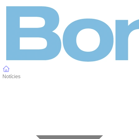
Panell de gestió de galetes
Notícies