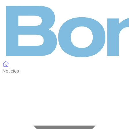
Panell de gestió de galetes
Notícies