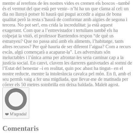
mentre al rerefons de les nostres vides es cremen els boscos –també
és el vermut del que està per venir– n’hi ha un que clama al cel: un
dia no llunyà potser hi haurà qui pugui accedir a aigua de bona
qualitat però la resta s’haurà de conformar amb aigües de segona i
tercera. No pot ser!, ens crida la incredulitat: ja està aquest
exagerant. Com que a l’entrevistador i tertulians també els ha
colpejat la visió, el professor Barriendos respon “de què us
estranyeu? Que no passa així amb els aliments, l’habitatge, tants
altres recursos? Per què hauria de ser diferent l’aigua? Com a recurs
escàs, algú començarà a acaparar-la”. Les adversitats són
ineluctables i l’única arma per afrontar-les seria caminar cap a la
justícia social. En canvi, clavem les darreres ganivetades al somni de
l’Estat del benestar –i en realitat, quin poc abast ha tingut– en el
nostre reducte, mentre la intolerància cavalca pel món. En fi, amb el
seu permís vaig a fer una migdiada, que llevar-me de matinada per
córrer els 50 metres sombrilla em deixa baldada. Maleït agost.
❤️
M'agrada!
Comentaris