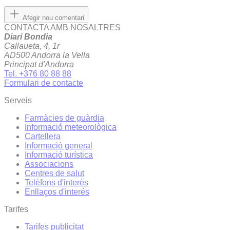
Afegir nou comentari
CONTACTA AMB NOSALTRES
Diari Bondia
Callaueta, 4, 1r
AD500 Andorra la Vella
Principat d'Andorra
Tel. +376 80 88 88
Formulari de contacte
Serveis
Farmàcies de guàrdia
Informació meteorològica
Cartellera
Informació general
Informació turística
Associacions
Centres de salut
Telèfons d'interès
Enllaços d'interés
Tarifes
Tarifes publicitat