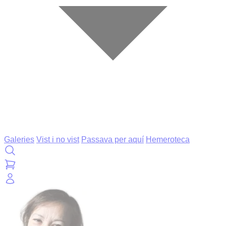
Galeries
Vist i no vist
Passava per aquí
Hemeroteca