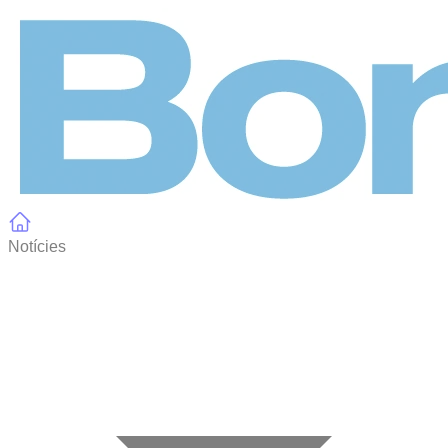
Panell de gestió de galetes
Notícies