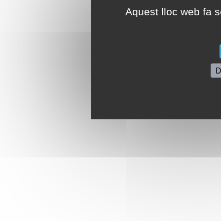
Aquest lloc web fa se
D