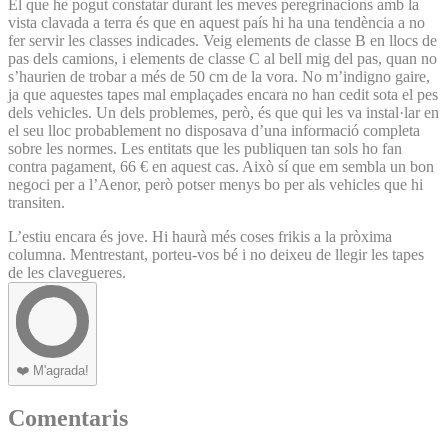
El que he pogut constatar durant les meves peregrinacions amb la
vista clavada a terra és que en aquest país hi ha una tendència a no
fer servir les classes indicades. Veig elements de classe B en llocs de
pas dels camions, i elements de classe C al bell mig del pas, quan no
s’haurien de trobar a més de 50 cm de la vora. No m’indigno gaire,
ja que aquestes tapes mal emplaçades encara no han cedit sota el pes
dels vehicles. Un dels problemes, però, és que qui les va instal·lar en
el seu lloc probablement no disposava d’una informació completa
sobre les normes. Les entitats que les publiquen tan sols ho fan
contra pagament, 66 € en aquest cas. Això sí que em sembla un bon
negoci per a l’Aenor, però potser menys bo per als vehicles que hi
transiten.
L’estiu encara és jove. Hi haurà més coses frikis a la pròxima
columna. Mentrestant, porteu-vos bé i no deixeu de llegir les tapes
de les clavegueres.
❤️
M'agrada!
Comentaris