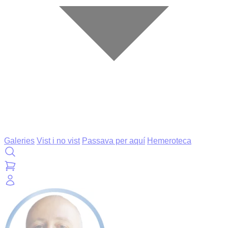
Galeries
Vist i no vist
Passava per aquí
Hemeroteca