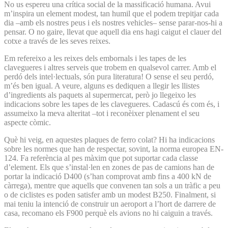
No us espereu una crítica social de la massificació humana. Avui
m’inspira un element modest, tan humil que el podem trepitjar cada
dia –amb els nostres peus i els nostres vehicles– sense parar-nos-hi a
pensar. O no gaire, llevat que aquell dia ens hagi caigut el clauer del
cotxe a través de les seves reixes.
Em refereixo a les reixes dels embornals i les tapes de les
clavegueres i altres serveis que trobem en qualsevol carrer. Amb el
perdó dels intel·lectuals, són pura literatura! O sense el seu perdó,
m’és ben igual. A veure, alguns es dediquen a llegir les llistes
d’ingredients als paquets al supermercat, però jo llegeixo les
indicacions sobre les tapes de les clavegueres. Cadascú és com és, i
assumeixo la meva alteritat –tot i reconèixer plenament el seu
aspecte còmic.
Què hi veig, en aquestes plaques de ferro colat? Hi ha indicacions
sobre les normes que han de respectar, sovint, la norma europea EN-
124. Fa referència al pes màxim que pot suportar cada classe
d’element. Els que s’instal·len en zones de pas de camions han de
portar la indicació D400 (s’han comprovat amb fins a 400 kN de
càrrega), mentre que aquells que convenen tan sols a un tràfic a peu
o de ciclistes es poden satisfer amb un modest B250. Finalment, si
mai teniu la intenció de construir un aeroport a l’hort de darrere de
casa, recomano els F900 perquè els avions no hi caiguin a través.