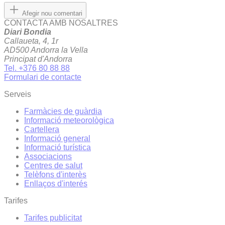
Afegir nou comentari
CONTACTA AMB NOSALTRES
Diari Bondia
Callaueta, 4, 1r
AD500 Andorra la Vella
Principat d'Andorra
Tel. +376 80 88 88
Formulari de contacte
Serveis
Farmàcies de guàrdia
Informació meteorològica
Cartellera
Informació general
Informació turística
Associacions
Centres de salut
Telèfons d'interès
Enllaços d'interés
Tarifes
Tarifes publicitat