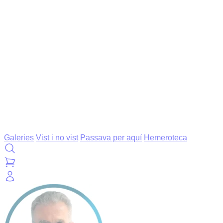
Galeries
Vist i no vist
Passava per aquí
Hemeroteca