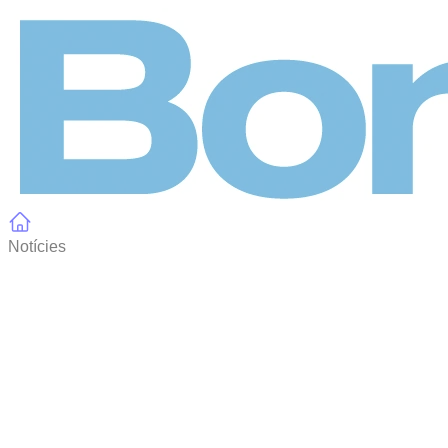
Panell de gestió de galetes
Notícies