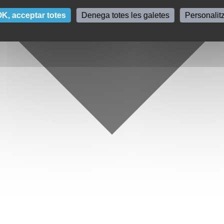
K, acceptar totes
Denega totes les galetes
Personalit