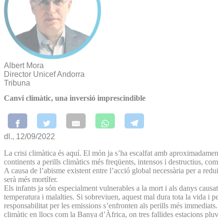
Albert Mora
Director Unicef Andorra
Tribuna
Canvi climàtic, una inversió imprescindible
dl., 12/09/2022
La crisi climàtica és aquí. El món ja s’ha escalfat amb aproximadament 
continents a perills climàtics més freqüents, intensos i destructius, com
A causa de l’abisme existent entre l’acció global necessària per a reduir
serà més mortífer.
Els infants ja són especialment vulnerables a la mort i als danys caus
temperatura i malalties. Si sobreviuen, aquest mal dura tota la vida i 
responsabilitat per les emissions s’enfronten als perills més immediat
climàtic en llocs com la Banya d’Àfrica, on tres fallides estacions plu