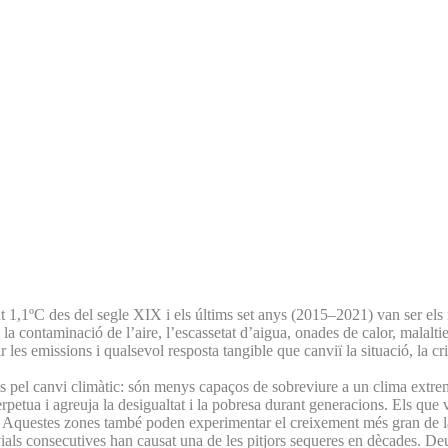
1,1ºC des del segle XIX i els últims set anys (2015–2021) van ser els més
 la contaminació de l’aire, l’escassetat d’aigua, onades de calor, malalti
 les emissions i qualsevol resposta tangible que canviï la situació, la cri
ats pel canvi climàtic: són menys capaços de sobreviure a un clima extre
perpetua i agreuja la desigualtat i la pobresa durant generacions. Els qu
s. Aquestes zones també poden experimentar el creixement més gran de la 
vials consecutives han causat una de les pitjors sequeres en dècades. De