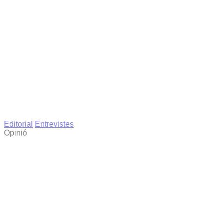
Editorial
Entrevistes
Opinió