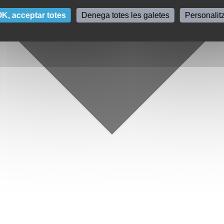
K, acceptar totes
Denega totes les galetes
Personalit