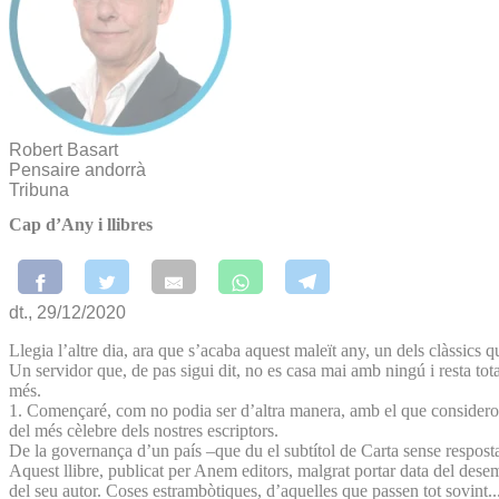
Robert Basart
Pensaire andorrà
Tribuna
Cap d’Any i llibres
dt., 29/12/2020
Llegia l’altre dia, ara que s’acaba aquest maleït any, un dels clàssics 
Un servidor que, de pas sigui dit, no es casa mai amb ningú i resta tota
més.
1. Començaré, com no podia ser d’altra manera, amb el que considero el
del més cèlebre dels nostres escriptors.
De la governança d’un país –que du el subtítol de Carta sense respost
Aquest llibre, publicat per Anem editors, malgrat portar data del dese
del seu autor. Coses estrambòtiques, d’aquelles que passen tot sovint..