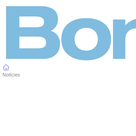
Panell de gestió de galetes
Notícies