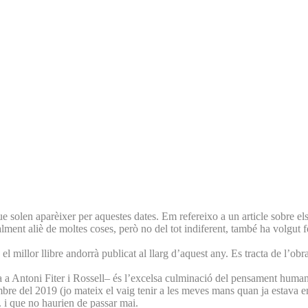
que solen aparèixer per aquestes dates. Em refereixo a un article sobre els
lment aliè de moltes coses, però no del tot indiferent, també ha volgut fe
 millor llibre andorrà publicat al llarg d’aquest any. Es tracta de l’ob
a a Antoni Fiter i Rossell– és l’excelsa culminació del pensament human
mbre del 2019 (jo mateix el vaig tenir a les meves mans quan ja estava e
. i que no haurien de passar mai.