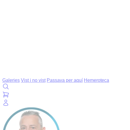
Galeries
Vist i no vist
Passava per aquí
Hemeroteca