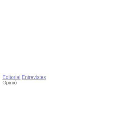
Editorial
Entrevistes
Opinió