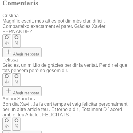
Comentaris
Cristina
Magnífic escrit, més alt es pot dir, més clar, difícil.
Comparteixo exactament el parer. Gràcies Xavier
FERNANDEZ.
👍
👎
Afegir resposta
Felissa
Gràcies, un mil.lio de gràcies per dir la veritat. Per dir el que
tots pensem però no gosem dir.
👍
👎
Afegir resposta
Antoni Sánchez
Bon dia Xavi . Ja fa cert temps et vaig felicitar personalment
per un altre article teu . Et torno a dir , Totalment D ' acord
amb el teu Article . FELICITATS .
👍
👎