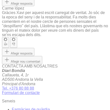
Afegir resposta
Carme lópez
Gràcies Xavi per aquest escrit carregat de veritat. Jo sóc de
la epoca del seny i de la responsabilitat. Fa molts dies
comentem en el nostre cercle de persones sensates el
"despilfarro" del país. Llàstima que els nostres governants no
tinguin el mateix dolor per veure com els diners del país
se'ns escapa dels dits.
👍
👎
Afegir resposta
Afegir nou comentari
CONTACTA AMB NOSALTRES
Diari Bondia
Callaueta, 4, 1r
AD500 Andorra la Vella
Principat d'Andorra
Tel. +376 80 88 88
Formulari de contacte
Serveis
Farmàcies de guàrdia