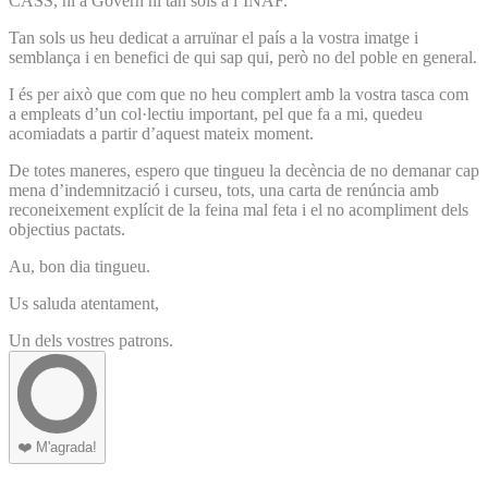
CASS, ni a Govern ni tan sols a l’INAF.
Tan sols us heu dedicat a arruïnar el país a la vostra imatge i
semblança i en benefici de qui sap qui, però no del poble en general.
I és per això que com que no heu complert amb la vostra tasca com
a empleats d’un col·lectiu important, pel que fa a mi, quedeu
acomiadats a partir d’aquest mateix moment.
De totes maneres, espero que tingueu la decència de no demanar cap
mena d’indemnització i curseu, tots, una carta de renúncia amb
reconeixement explícit de la feina mal feta i el no acompliment dels
objectius pactats.
Au, bon dia tingueu.
Us saluda atentament,
Un dels vostres patrons.
❤️
M'agrada!