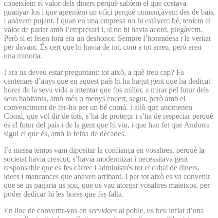
coneixíem el valor dels diners perquè sabíem el que costava
guanyar-los i que apreníem un ofici perquè començàvem des de baix
i anàvem pujant. I quan en una empresa no hi estàvem bé, teníem el
valor de parlar amb l’empresari i, si no hi havia acord, plegàvem.
Però si et feien fora era un deshonor. Sempre l’honradesa i la veritat
per davant. És cert que hi havia de tot, com a tot arreu, però eren
una minoria.
I ara us deveu estar preguntant: tot això, a què treu cap? Fa
centenars d’anys que en aquest país hi ha hagut gent que ha dedicat
hores de la seva vida a intentar que fos millor, a mirar pel futur dels
seus habitants, amb més o menys encert, segur, però amb el
convenciment de fer-ho per un bé comú. I allò que anomenen
Comú, que vol dir de tots, s’ha de protegir i s’ha de respectar perquè
és el futur del país i de la gent que hi viu, i que han fet que Andorra
sigui el que és, amb la feina de dècades.
Fa massa temps vam dipositar la confiança en vosaltres, perquè la
societat havia crescut, s’havia modernitzat i necessitava gent
responsable que es fes càrrec i administrés tot el cabal de diners,
idees i mancances que anaven arribant. I per tot això es va convenir
que se us pagaria us sou, que us vau atorgar vosaltres mateixos, per
poder dedicar-hi les hores que fes falta.
En lloc de convertir-vos en
servidors
al poble, us heu inflat d’una