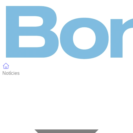
Panell de gestió de galetes
Notícies