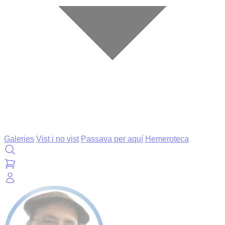
Galeries
Vist i no vist
Passava per aquí
Hemeroteca