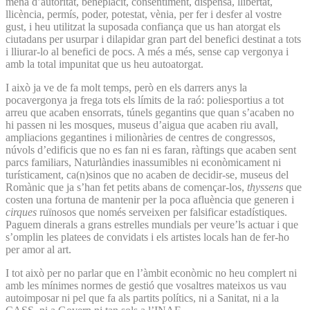
mena d’autoritat, beneplàcit, consentiment, dispensa, llibertat,
llicència, permís, poder, potestat, vènia, per fer i desfer al vostre
gust, i heu utilitzat la suposada confiança que us han atorgat els
ciutadans per usurpar i dilapidar gran part del benefici destinat a tots
i lliurar-lo al benefici de pocs. A més a més, sense cap vergonya i
amb la total impunitat que us heu autoatorgat.
I això ja ve de fa molt temps, però en els darrers anys la
pocavergonya ja frega tots els límits de la raó: poliesportius a tot
arreu que acaben ensorrats, túnels gegantins que quan s’acaben no
hi passen ni les mosques, museus d’aigua que acaben riu avall,
ampliacions gegantines i milionàries de centres de congressos,
núvols d’edificis que no es fan ni es faran, ràftings que acaben sent
parcs familiars, Naturlàndies inassumibles ni econòmicament ni
turísticament, ca(n)sinos que no acaben de decidir-se, museus del
Romànic que ja s’han fet petits abans de començar-los,
thyssens
que
costen una fortuna de mantenir per la poca afluència que generen i
cirques
ruïnosos que només serveixen per falsificar estadístiques.
Paguem dinerals a grans estrelles mundials per veure’ls actuar i que
s’omplin les platees de convidats i els artistes locals han de fer-ho
per amor al art.
I tot això per no parlar que en l’àmbit econòmic no heu complert ni
amb les mínimes normes de gestió que vosaltres mateixos us vau
autoimposar ni pel que fa als partits polítics, ni a Sanitat, ni a la