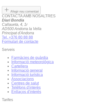
Afegir nou comentari
CONTACTA AMB NOSALTRES
Diari Bondia
Callaueta, 4, 1r
AD500 Andorra la Vella
Principat d'Andorra
Tel. +376 80 88 88
Formulari de contacte
Serveis
Farmàcies de guàrdia
Informació meteorològica
Cartellera
Informació general
Informació turística
Associacions
Centres de salut
Telèfons d'interès
Enllaços d'interés
Tarifes