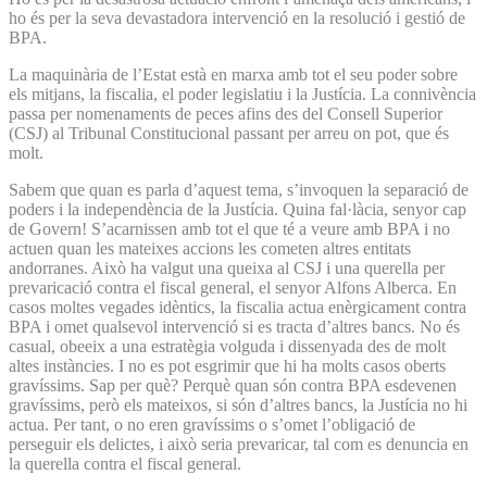
ho és per la seva devastadora intervenció en la resolució i gestió de
BPA.
La maquinària de l’Estat està en marxa amb tot el seu poder sobre
els mitjans, la fiscalia, el poder legislatiu i la Justícia. La connivència
passa per nomenaments de peces afins des del Consell Superior
(CSJ) al Tribunal Constitucional passant per arreu on pot, que és
molt.
Sabem que quan es parla d’aquest tema, s’invoquen la separació de
poders i la independència de la Justícia. Quina fal·làcia, senyor cap
de Govern! S’acarnissen amb tot el que té a veure amb BPA i no
actuen quan les mateixes accions les cometen altres entitats
andorranes. Això ha valgut una queixa al CSJ i una querella per
prevaricació contra el fiscal general, el senyor Alfons Alberca. En
casos moltes vegades idèntics, la fiscalia actua enèrgicament contra
BPA i omet qualsevol intervenció si es tracta d’altres bancs. No és
casual, obeeix a una estratègia volguda i dissenyada des de molt
altes instàncies. I no es pot esgrimir que hi ha molts casos oberts
gravíssims. Sap per què? Perquè quan són contra BPA esdevenen
gravíssims, però els mateixos, si són d’altres bancs, la Justícia no hi
actua. Per tant, o no eren gravíssims o s’omet l’obligació de
perseguir els delictes, i això seria prevaricar, tal com es denuncia en
la querella contra el fiscal general.