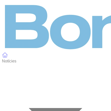
Panell de gestió de galetes
Notícies