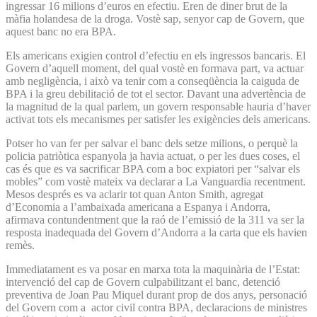
ingressar 16 milions d’euros en efectiu. Eren de diner brut de la
màfia holandesa de la droga. Vostè sap, senyor cap de Govern, que
aquest banc no era BPA.
Els americans exigien control d’efectiu en els ingressos bancaris. El
Govern d’aquell moment, del qual vostè en formava part, va actuar
amb negligència, i això va tenir com a conseqüència la caiguda de
BPA i la greu debilitació de tot el sector. Davant una advertència de
la magnitud de la qual parlem, un govern responsable hauria d’haver
activat tots els mecanismes per satisfer les exigències dels americans.
Potser ho van fer per salvar el banc dels setze milions, o perquè la
policia patriòtica espanyola ja havia actuat, o per les dues coses, el
cas és que es va sacrificar BPA com a boc expiatori per “salvar els
mobles” com vostè mateix va declarar a La Vanguardia recentment.
Mesos després es va aclarir tot quan Anton Smith, agregat
d’Economia a l’ambaixada americana a Espanya i Andorra,
afirmava contundentment que la raó de l’emissió de la 311 va ser la
resposta inadequada del Govern d’Andorra a la carta que els havien
remès.
Immediatament es va posar en marxa tota la maquinària de l’Estat:
intervenció del cap de Govern culpabilitzant el banc, detenció
preventiva de Joan Pau Miquel durant prop de dos anys, personació
del Govern com a actor civil contra BPA, declaracions de ministres