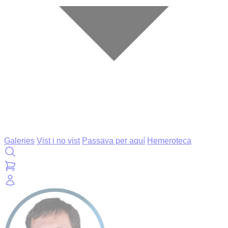
Galeries
Vist i no vist
Passava per aquí
Hemeroteca