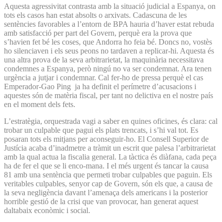
Aquesta agressivitat contrasta amb la situació judicial a Espanya, on
tots els casos han estat absolts o arxivats. Cadascuna de les
sentències favorables a l’entorn de BPA hauria d’haver estat rebuda
amb satisfacció per part del Govern, perquè era la prova que
s’havien fet bé les coses, que Andorra ho feia bé. Doncs no, vostès
ho silenciaven i els seus peons no tardaven a replicar-hi. Aquesta és
una altra prova de la seva arbitrarietat, la maquinària necessitava
condemnes a Espanya, però ningú no va ser condemnat. Ara tenen
urgència a jutjar i condemnar. Cal fer-ho de pressa perquè el cas
Emperador-Gao Ping ja ha definit el perímetre d’acusacions i
aquestes són de matèria fiscal, per tant no delictiva en el nostre país
en el moment dels fets.
L’estratègia, orquestrada vagi a saber en quines oficines, és clara: cal
trobar un culpable que pagui els plats trencats, i s’hi val tot. Es
posaran tots els mitjans per aconseguir-ho. El Consell Superior de
Justícia acaba d’inadmetre a tràmit un escrit que palesa l’arbitrarietat
amb la qual actua la fiscalia general. La tàctica és diàfana, cada peça
ha de fer el que se li enco-mana. I el més urgent és tancar la causa
81 amb una sentència que permeti trobar culpables que paguin. Els
veritables culpables, senyor cap de Govern, són els que, a causa de
la seva negligència davant l’amenaça dels americans i la posterior
horrible gestió de la crisi que van provocar, han generat aquest
daltabaix econòmic i social.