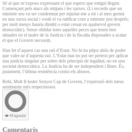
Sé al que m’exposo expressant el que espero que estigui llegint.
Començant pels atacs als mitjans i les xarxes. (Li recordo que un
ministre seu va ser condemnat per injuriar-me a mi i al meu germà
en una xarxa social i vostè el va ratificar com a ministre just després;
per molt menys hauria dimitit o estat cessat en qualsevol govern
democràtic). Sense oblidar totes aquelles peces que tenen ben
situades en el tauler de la Justícia i de la fiscalia disposades a acatar
el que el Govern necessiti.
Han fet d’aquest cas una raó d’Estat. No hi ha pitjor abús de poder
que valer-se d’aquesta raó. L’Estat mai no pot ser pretext per aplicar
una justícia singular per sobre dels principis de legalitat; no en una
societat democràtica. La Justícia ha de ser independent i lliure. És,
justament, l’última resistència contra els abusos.
Rebi, Molt Il·lustre Senyor Cap de Govern, l’expressió dels meus
sentiments més respectuosos.
❤️
M'agrada!
Comentaris