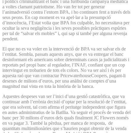
i polítics criminalitzant el banc i una furibunda campanya mediàtica
a voltes clamant patriotisme. Ho van fer tot per generar
l’animadversió contra l’entorn BPA, i ho continuen fent a través dels
seus peons. En cap moment es va apel·lar a la presumpció
d’innocència, l’Estat volia que BPA fos culpable, ho necessitava per
ocultar la seva negligència i les seves possibles pràctiques espúries
per tal de “salvar els mobles” i, qui sap si també per alguna revenja
pendent.
El que no es va voler en la intervenció de BPA va ser salvar els de
l’entitat. Sembla, passats aquests anys, que es va entregar el banc
desinformant els americans sobre determinats casos ja judicialitzats i
reportats pel propi banc al regulador, l’INAF, confiant que un cop
intervingut en trobarien de tots els colors. No va ser així i és per
aquesta raó que van contractar PricewaterhouseCoopers, pagant-li
desenes de milions d’euros, per una anàlisi de comptes d’una
magnitud mai vista en tota la història de la banca.
Aquestes despeses van ser l’inici d’una gestió catastròfica, que va
continuar amb l’errònia decisió d’optar per la resolució de l’entitat,
que era solvent, tal com afirma el peritatge independent que figura
en autes administratius de la Batllia. Va seguir el procés de venda del
banc per 30 milions d’euros dels quals finalment JC Flowers només
en va pagar 3. També la pèrdua, per manca de resposta, de
quantitats multimilionàries que s’haurien pogut obtenir de la venda