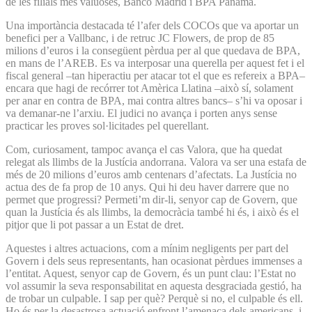
de les filials més valuoses, Banco Madrid i BPA Panamà.
Una importància destacada té l’afer dels COCOs que va aportar un
benefici per a Vallbanc, i de retruc JC Flowers, de prop de 85
milions d’euros i la consegüent pèrdua per al que quedava de BPA,
en mans de l’AREB. Es va interposar una querella per aquest fet i el
fiscal general –tan hiperactiu per atacar tot el que es refereix a BPA–
encara que hagi de recórrer tot Amèrica Llatina –això sí, solament
per anar en contra de BPA, mai contra altres bancs– s’hi va oposar i
va demanar-ne l’arxiu. El judici no avança i porten anys sense
practicar les proves sol·licitades pel querellant.
Com, curiosament, tampoc avança el cas Valora, que ha quedat
relegat als llimbs de la Justícia andorrana. Valora va ser una estafa de
més de 20 milions d’euros amb centenars d’afectats. La Justícia no
actua des de fa prop de 10 anys. Qui hi deu haver darrere que no
permet que progressi? Permeti’m dir-li, senyor cap de Govern, que
quan la Justícia és als llimbs, la democràcia també hi és, i això és el
pitjor que li pot passar a un Estat de dret.
Aquestes i altres actuacions, com a mínim negligents per part del
Govern i dels seus representants, han ocasionat pèrdues immenses a
l’entitat. Aquest, senyor cap de Govern, és un punt clau: l’Estat no
vol assumir la seva responsabilitat en aquesta desgraciada gestió, ha
de trobar un culpable. I sap per què? Perquè si no, el culpable és ell.
Ho és per la desastrosa actuació enfront l’amenaça dels americans, i