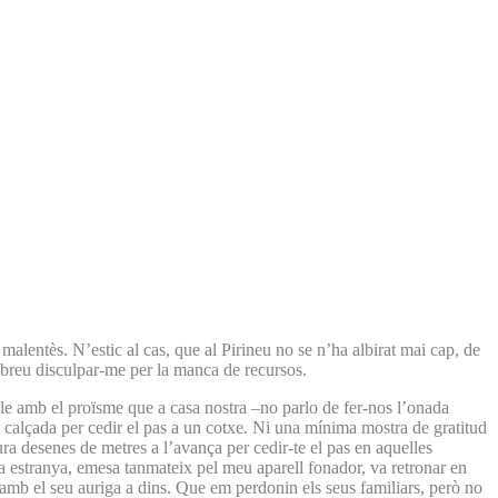
malentès. N’estic al cas, que al Pirineu no se n’ha albirat mai cap, de
abreu disculpar-me per la manca de recursos.
able amb el proïsme que a casa nostra –no parlo de fer-nos l’onada
calçada per cedir el pas a un cotxe. Ni una mínima mostra de gratitud
ura desenes de metres a l’avança per cedir-te el pas en aquelles
ra estranya, emesa tanmateix pel meu aparell fonador, va retronar en
e amb el seu auriga a dins. Que em perdonin els seus familiars, però no