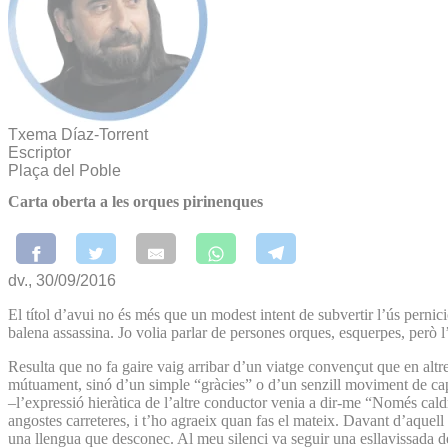
Txema Díaz-Torrent
Escriptor
Plaça del Poble
Carta oberta a les orques pirinenques
dv., 30/09/2016
El títol d’avui no és més que un modest intent de subvertir l’ús pernic
balena assassina. Jo volia parlar de persones orques, esquerpes, però
Resulta que no fa gaire vaig arribar d’un viatge convençut que en altre
mútuament, sinó d’un simple “gràcies” o d’un senzill moviment de cap
–l’expressió hieràtica de l’altre conductor venia a dir-me “Només caldr
angostes carreteres, i t’ho agraeix quan fas el mateix. Davant d’aquel
una llengua que desconec. Al meu silenci va seguir una esllavissada de 