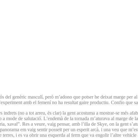
iós del genèric masculí, però m’adono que potser he deixat marge per al 
 l’experiment amb el femení no ha resultat gaire productiu. Confio que s
s indrets (no a tot arreu, és clar) la gent acostuma a mostrar-se més af
 a mode de salutació. L’endemà de la tornada m’aturava al marge de la 
ia, xaval”. Res a veure, vaig pensar, amb l’illa de Skye, on la gent s’at
l panorama em vaig sentir posseït per un esperit arcà, i una veu que m’e
terres, i es va obrir una esquerda al ferm que va engolir l’altre vehicl