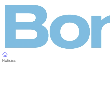
Panell de gestió de galetes
Notícies