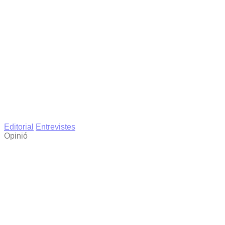
Editorial
Entrevistes
Opinió