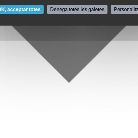
K, acceptar totes
Denega totes les galetes
Personalit