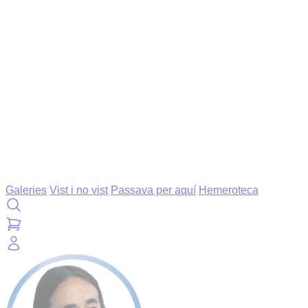
Galeries
Vist i no vist
Passava per aquí
Hemeroteca