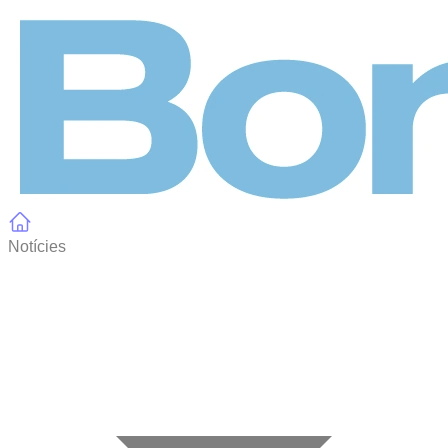
Panell de gestió de galetes
Notícies