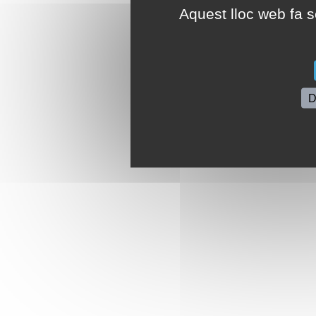
Aquest lloc web fa se
D