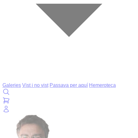
Galeries
Vist i no vist
Passava per aquí
Hemeroteca