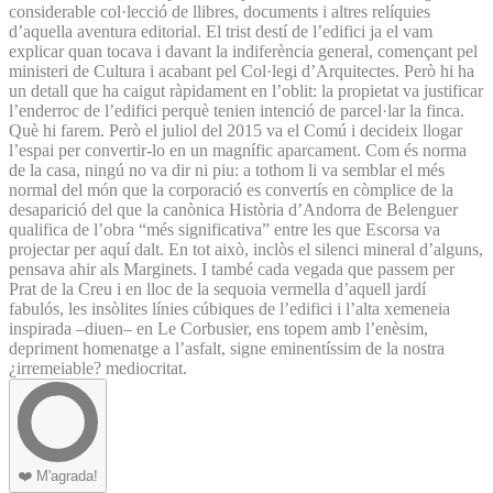
considerable col·lecció de llibres, documents i altres relíquies
d’aquella aventura editorial. El trist destí de l’edifici ja el vam
explicar quan tocava i davant la indiferència general, començant pel
ministeri de Cultura i acabant pel Col·legi d’Arquitectes. Però hi ha
un detall que ha caigut ràpidament en l’oblit: la propietat va justificar
l’enderroc de l’edifici perquè tenien intenció de parcel·lar la finca.
Què hi farem. Però el juliol del 2015 va el Comú i decideix llogar
l’espai per convertir-lo en un magnífic aparcament. Com és norma
de la casa, ningú no va dir ni piu: a tothom li va semblar el més
normal del món que la corporació es convertís en còmplice de la
desaparició del que la canònica Història d’Andorra de Belenguer
qualifica de l’obra “més significativa” entre les que Escorsa va
projectar per aquí dalt. En tot això, inclòs el silenci mineral d’alguns,
pensava ahir als Marginets. I també cada vegada que passem per
Prat de la Creu i en lloc de la sequoia vermella d’aquell jardí
fabulós, les insòlites línies cúbiques de l’edifici i l’alta xemeneia
inspirada –diuen– en Le Corbusier, ens topem amb l’enèsim,
depriment homenatge a l’asfalt, signe eminentíssim de la nostra
¿irremeiable? mediocritat.
❤️
M'agrada!