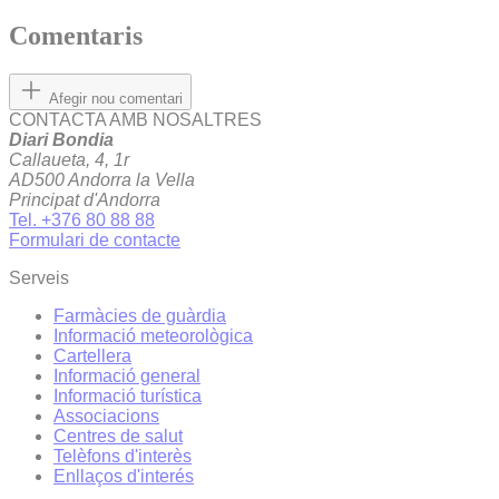
Comentaris
Afegir nou comentari
CONTACTA AMB NOSALTRES
Diari Bondia
Callaueta, 4, 1r
AD500 Andorra la Vella
Principat d'Andorra
Tel. +376 80 88 88
Formulari de contacte
Serveis
Farmàcies de guàrdia
Informació meteorològica
Cartellera
Informació general
Informació turística
Associacions
Centres de salut
Telèfons d'interès
Enllaços d'interés