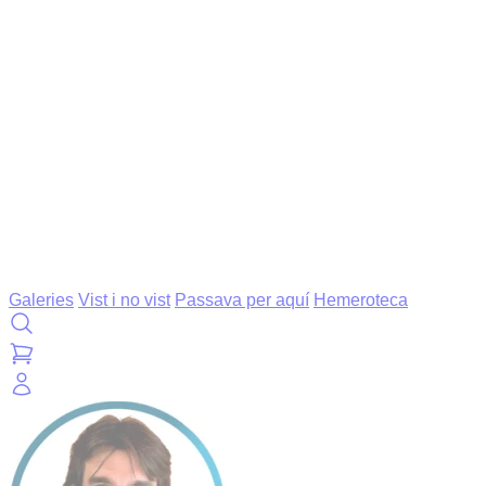
Galeries
Vist i no vist
Passava per aquí
Hemeroteca