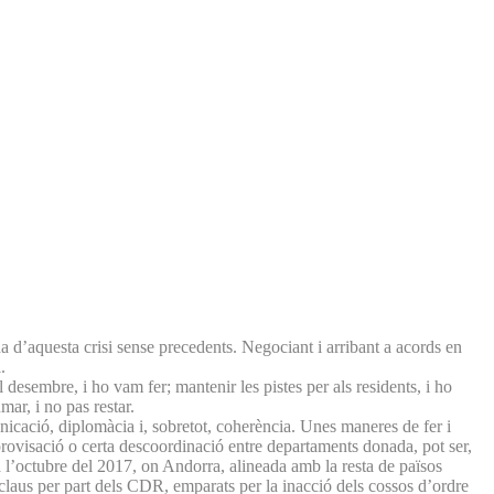
a d’aquesta crisi sense precedents. Negociant i arribant a acords en
.
 desembre, i ho vam fer; mantenir les pistes per als residents, i ho
mar, i no pas restar.
ació, diplomàcia i, sobretot, coherència. Unes maneres de fer i
provisació o certa descoordinació entre departaments donada, pot ser,
 a l’octubre del 2017, on Andorra, alineada amb la resta de països
claus per part dels CDR, emparats per la inacció dels cossos d’ordre