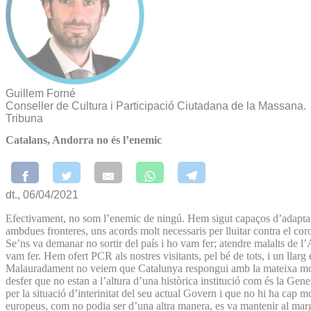
Guillem Forné
Conseller de Cultura i Participació Ciutadana de la Massana.
Tribuna
Catalans, Andorra no és l’enemic
dt., 06/04/2021
Efectivament, no som l’enemic de ningú. Hem sigut capaços d’adaptar-no
ambdues fronteres, uns acords molt necessaris per lluitar contra el co
Se’ns va demanar no sortir del país i ho vam fer; atendre malalts de l’A
vam fer. Hem ofert PCR als nostres visitants, pel bé de tots, i un llarg
Malauradament no veiem que Catalunya respongui amb la mateixa moned
desfer que no estan a l’altura d’una històrica institució com és la Ge
per la situació d’interinitat del seu actual Govern i que no hi ha cap 
europeus, com no podia ser d’una altra manera, es va mantenir al marge