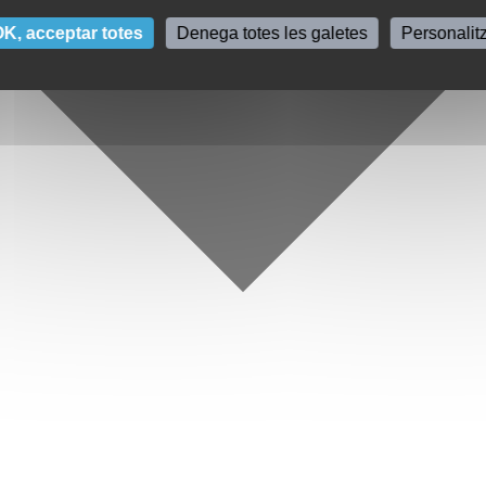
K, acceptar totes
Denega totes les galetes
Personalit