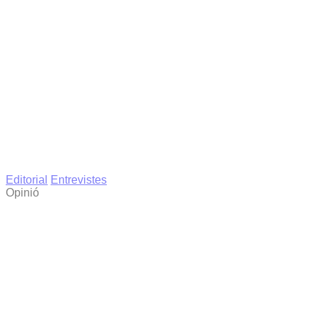
Editorial
Entrevistes
Opinió