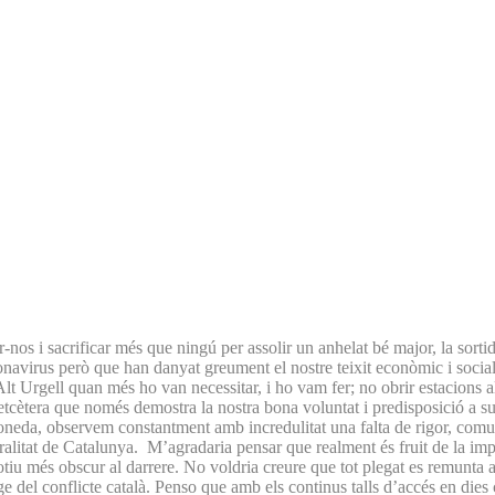
s i sacrificar més que ningú per assolir un anhelat bé major, la sortid
ronavirus però que han danyat greument el nostre teixit econòmic i social
lt Urgell quan més ho van necessitar, i ho vam fer; no obrir estacions al
 etcètera que només demostra la nostra bona voluntat i predisposició a su
a, observem constantment amb incredulitat una falta de rigor, comunic
neralitat de Catalunya. M’agradaria pensar que realment és fruit de la im
motiu més obscur al darrere. No voldria creure que tot plegat es remunta
 del conflicte català. Penso que amb els continus talls d’accés en dies 