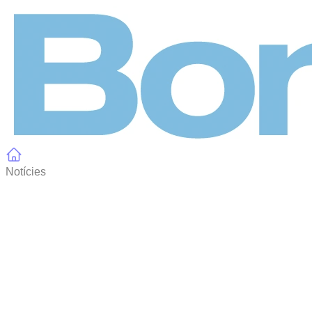
Panell de gestió de galetes
Notícies