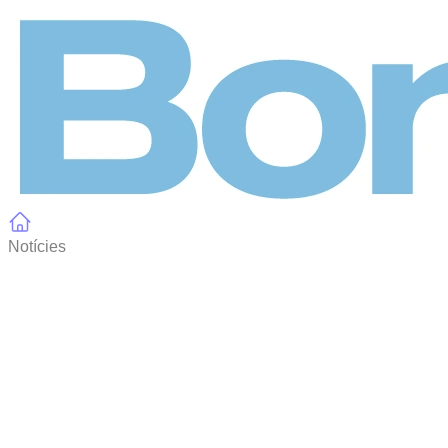
Panell de gestió de galetes
Notícies