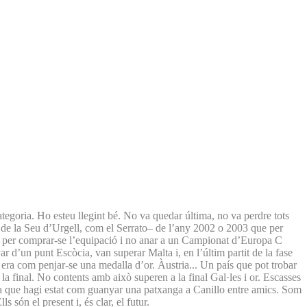
tegoria. Ho esteu llegint bé. No va quedar última, no va perdre tots
 de la Seu d’Urgell, com el Serrato– de l’any 2002 o 2003 que per
...– per comprar-se l’equipació i no anar a un Campionat d’Europa C
 d’un punt Escòcia, van superar Malta i, en l’últim partit de la fase
a era com penjar-se una medalla d’or. Àustria... Un país que pot trobar
la final. No contents amb això superen a la final Gal·les i or. Escasses
embla que hagi estat com guanyar una patxanga a Canillo entre amics. Som
són el present i, és clar, el futur.