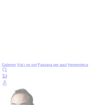
Galeries
Vist i no vist
Passava per aquí
Hemeroteca