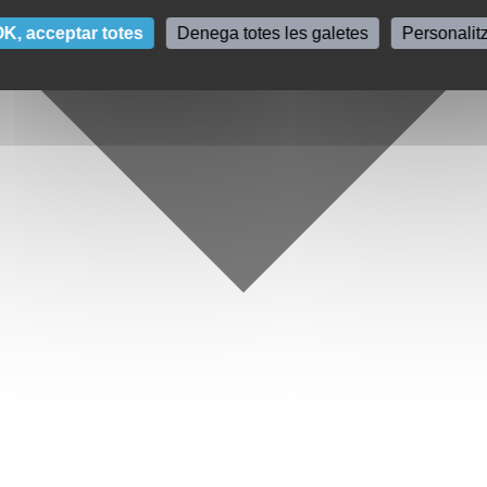
K, acceptar totes
Denega totes les galetes
Personalit