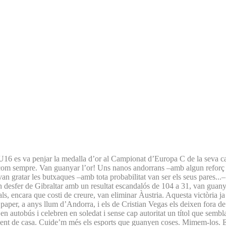
 U16 es va penjar la medalla d’or al Campionat d’Europa C de la seva ca
re com sempre. Van guanyar l’or! Uns nanos andorrans –amb algun reforç
s van gratar les butxaques –amb tota probabilitat van ser els seus pares
 desfer de Gibraltar amb un resultat escandalós de 104 a 31, van guanyar
ls, encara que costi de creure, van eliminar Àustria. Aquesta victòria j
paper, a anys llum d’Andorra, i els de Cristian Vegas els deixen fora de 
aís en autobús i celebren en soledat i sense cap autoritat un títol que s
ent de casa. Cuide’m més els esports que guanyen coses. Mimem-los. Ells 