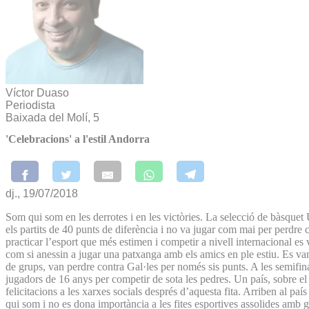
Víctor Duaso
Periodista
Baixada del Molí, 5
'Celebracions' a l'estil Andorra
dj., 19/07/2018
Som qui som en les derrotes i en les victòries. La selecció de bàsquet
els partits de 40 punts de diferència i no va jugar com mai per perd
practicar l’esport que més estimen i competir a nivell internacional e
com si anessin a jugar una patxanga amb els amics en ple estiu. Es van
de grups, van perdre contra Gal·les per només sis punts. A les semifina
jugadors de 16 anys per competir de sota les pedres. Un país, sobre el 
felicitacions a les xarxes socials després d’aquesta fita. Arriben al p
qui som i no es dona importància a les fites esportives assolides amb g