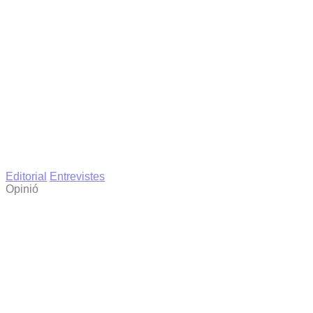
Editorial
Entrevistes
Opinió