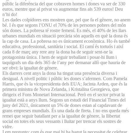
públic la diferència del que cobraven homes i dones va ser de 330
euros, mentre que al privat va augmentar fins als 539 euros! Deu
n’hi do!
Les dades colpidores ens mostren que, pel que fa el gènere, no anem
bé. I és que segons l’ONU el 70% de les persones pobres del món
són dones. La pobresa té rostre femení. Es més, el 40% de les llars
urbanes mundials en situació precària són aquells en què la dona és
la cap de casa. La pobresa no es únicament econòmica. Ho és també
educativa, professional, sanitària i social. El camí és tortuós i així
cada 8 de març any rere any la dona ha de seguir sent-ne la
protagonista única. I hem de seguir treballant i posar-hi llum i
taquígrafs un dia dels 365 de l’any per demanar allò que hauria de
ser obvi: la igualtat de gènere.
Els darrers cent anys la dona ha tingut una presència diversa i
desigual. A nivell politic i públic les dones s’afermen. Com Pamela
Harris, que és la vicepresidenta dels EUA; Jacinta Arden, que és la
primera ministra de Nova Zelanda, i Kristalina Georgieva, que
dirigeix el Fons Monetari Internacional. Però en el sector privat la
igualtat està a anys llum. Segons un estudi del Financial Times del
juny del 2021, únicament un 5% de dones estan al capdavant de
grans empreses mundials. És una dada de fireta. I no ens queda més
remei que seguir batallant per a la igualtat de gènere, la llibertat
social en totes els seus vessants i lluitar per trencar els sostres de
vidre.
I em pregunto: com és que mai hi ha hagut la necessitat de celebrar