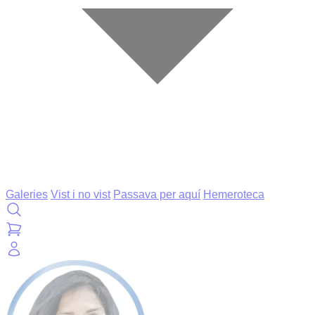
Galeries
Vist i no vist
Passava per aquí
Hemeroteca