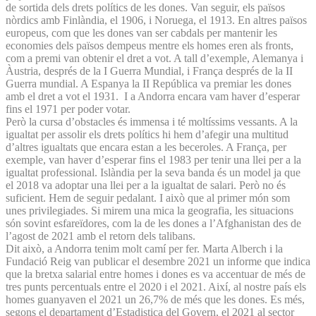
de sortida dels drets polítics de les dones. Van seguir, els països
nòrdics amb Finlàndia, el 1906, i Noruega, el 1913. En altres països
europeus, com que les dones van ser cabdals per mantenir les
economies dels països dempeus mentre els homes eren als fronts,
com a premi van obtenir el dret a vot. A tall d’exemple, Alemanya i
Àustria, després de la I Guerra Mundial, i França després de la II
Guerra mundial. A Espanya la II República va premiar les dones
amb el dret a vot el 1931. I a Andorra encara vam haver d’esperar
fins el 1971 per poder votar.
Però la cursa d’obstacles és immensa i té moltíssims vessants. A la
igualtat per assolir els drets polítics hi hem d’afegir una multitud
d’altres igualtats que encara estan a les beceroles. A França, per
exemple, van haver d’esperar fins el 1983 per tenir una llei per a la
igualtat professional. Islàndia per la seva banda és un model ja que
el 2018 va adoptar una llei per a la igualtat de salari. Però no és
suficient. Hem de seguir pedalant. I això que al primer món som
unes privilegiades. Si mirem una mica la geografia, les situacions
són sovint esfareïdores, com la de les dones a l’Afghanistan des de
l’agost de 2021 amb el retorn dels talibans.
Dit això, a Andorra tenim molt camí per fer. Marta Alberch i la
Fundació Reig van publicar el desembre 2021 un informe que indica
que la bretxa salarial entre homes i dones es va accentuar de més de
tres punts percentuals entre el 2020 i el 2021. Així, al nostre país els
homes guanyaven el 2021 un 26,7% de més que les dones. Es més,
segons el departament d’Estadistica del Govern, el 2021 al sector