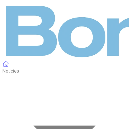
Panell de gestió de galetes
Notícies