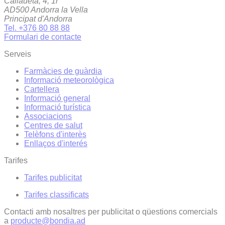
Callaueta, 4, 1r
AD500 Andorra la Vella
Principat d'Andorra
Tel. +376 80 88 88
Formulari de contacte
Serveis
Farmàcies de guàrdia
Informació meteorològica
Cartellera
Informació general
Informació turística
Associacions
Centres de salut
Telèfons d'interès
Enllaços d'interés
Tarifes
Tarifes publicitat
Tarifes classificats
Contacti amb nosaltres per publicitat o qüestions comercials
a
producte@bondia.ad