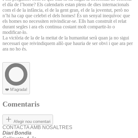
el día de l’home? Els calendaris estan plens de dies internacionals
com el de la infància, el de la gent gran, el de la joventut, però no
n’hi ha cap que celebri el dels homes! És un senyal inequívoc que
els homes no necessiten reivindicar-se. Ells han construït el relat
durant segles i ara els continua costant molt compartir-lo o
modificar-lo.
La victòria de la de la meitat de la humanitat serà quan ja no sigui
necessari que reivindiquem allò que hauria de ser obvi i que ara per
ara no ho és.
❤️
M'agrada!
Comentaris
Afegir nou comentari
CONTACTA AMB NOSALTRES
Diari Bondia