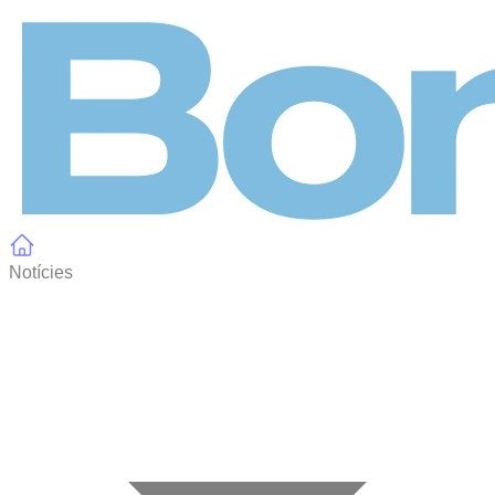
Panell de gestió de galetes
Notícies