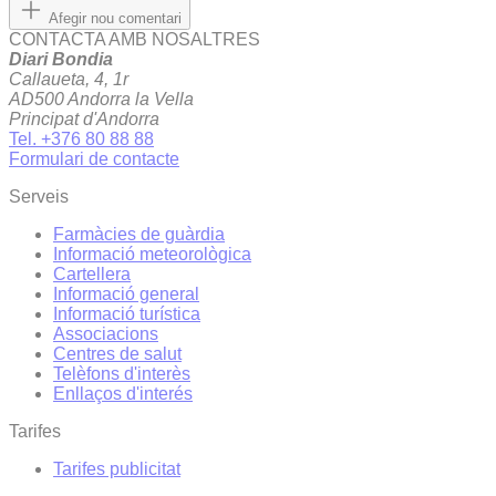
Afegir nou comentari
CONTACTA AMB NOSALTRES
Diari Bondia
Callaueta, 4, 1r
AD500 Andorra la Vella
Principat d'Andorra
Tel. +376 80 88 88
Formulari de contacte
Serveis
Farmàcies de guàrdia
Informació meteorològica
Cartellera
Informació general
Informació turística
Associacions
Centres de salut
Telèfons d'interès
Enllaços d'interés
Tarifes
Tarifes publicitat