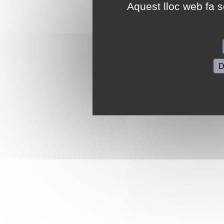
Aquest lloc web fa se
D