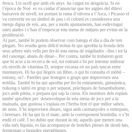
fresca. Un ocell que amb els anys ha caigut en desgràcia. Si en
l’època de Noè es va cuidar d’anunciar que les aigües del diluvi
baixaven de nivell, tot portant la rama d’olivera a l’Arca, i Picasso el
va convertir en un símbol de pau i el colomí es considerava una
menja digna de reis, ara, per a molts ajuntaments, han esdevingut
rates alades i s’han d’empescar tota mena de mitjans per evitar-ne la
proliferació.
Al parc, també hi podem observar com batega el dia a dia de tots
plegats. No resulta gens difícil trobar-hi qui aprofita la fronda dels
seus arbres més vells per fer-hi tota mena de migdiades –fins i tot la
del canonge, abans de dinar–. Per contra, també hi trobarem gent
que hi acut a la recerca de sol, tot estirant-s’hi per intentar millorar
els nivells de vitamina D, sempre escassa en un país tancat entre
muntanyes. Hi ha qui llegeix un llibre, o qui hi consulta el mòbil –
estrany, oi?– Parelles que festegen o grups que improvisen una
tertúlia. També hi ha qui aprofita per fer-hi estiraments, gimnàstica,
txikung o taitxí en grup o per separat, pràctiques de funambulisme,
jocs amb pilota, o prepara qui sap la cursa. Els monitors dels esplais
també aprofiten per desenvolupar-hi tota mena de jocs per a la
mainada, que gustosa s’esplaia en l’herba fent el que millor saben,
de nens. S’hi improvisen dinars, sigui amb carmanyoles o entrepans,
i berenars. Hi ha qui fa el mate, amb la corresponent bombilla, o s’hi
endú el cafè. I no dubto que durant la nit, aquells que menen una
vida més líquida, es fan acompanyar de botelles plenes de destil·lats,
fermentats o begudes energètiques.