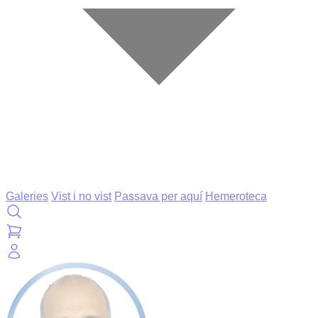
Galeries
Vist i no vist
Passava per aquí
Hemeroteca