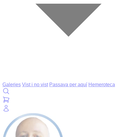
Galeries
Vist i no vist
Passava per aquí
Hemeroteca