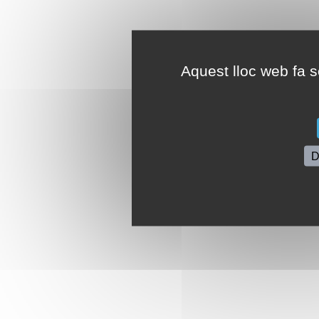
Aquest lloc web fa se
D