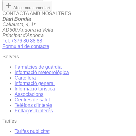
Afegir nou comentari
CONTACTA AMB NOSALTRES
Diari Bondia
Callaueta, 4, 1r
AD500 Andorra la Vella
Principat d'Andorra
Tel. +376 80 88 88
Formulari de contacte
Serveis
Farmàcies de guàrdia
Informació meteorològica
Cartellera
Informació general
Informació turística
Associacions
Centres de salut
Telèfons d'interès
Enllaços d'interés
Tarifes
Tarifes publicitat