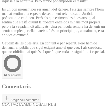
riquesa a la narrativa. Però també pot empobrir el resultat.
És un bon moment per ser amant del gènere. I els que sempre l’hem
mamat sentim una espècie de sentiment reivindicatiu. Justícia
poètica, que en diuen. Però els que estimem les dues arts igual
sentim que s’està diluint la frontera entre dos mitjans molt propers,
però a la vegada molt allunyats. Una pel·lícula sempre ha de tenir un
sentit complet per ella mateixa. I és un principi que, actualment, està
en vies d’extinció.
Gaudim de les dues arts. En conjunt o per separat. Però hem de
demanar al públic que sigui exigent amb el que veu. I als creadors,
que no oblidin mai què és el que fa que cada art sigui únic i especial.
❤️
M'agrada!
Comentaris
Afegir nou comentari
CONTACTA AMB NOSALTRES