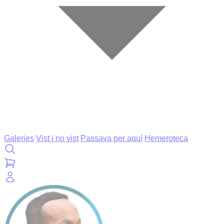
Galeries
Vist i no vist
Passava per aquí
Hemeroteca