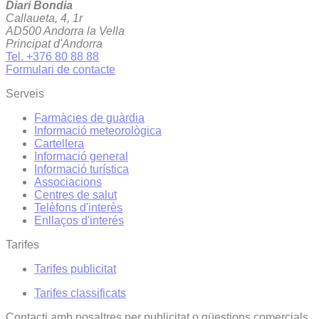
Diari Bondia
Callaueta, 4, 1r
AD500 Andorra la Vella
Principat d'Andorra
Tel. +376 80 88 88
Formulari de contacte
Serveis
Farmàcies de guàrdia
Informació meteorològica
Cartellera
Informació general
Informació turística
Associacions
Centres de salut
Telèfons d'interès
Enllaços d'interés
Tarifes
Tarifes publicitat
Tarifes classificats
Contacti amb nosaltres per publicitat o qüestions comercials