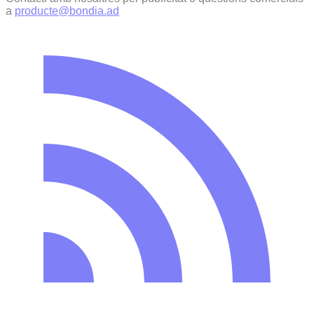
a
producte@bondia.ad