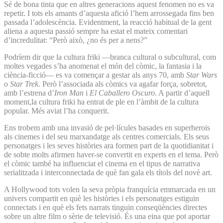
Sé de bona tinta que en altres generacions aquest fenomen no es va
repetir. I tots els amants d’aquesta afició l’hem arrossegada fins ben
passada l’adolescència. Evidentment, la reacció habitual de la gent
aliena a aquesta passió sempre ha estat el mateix comentari
d’incredulitat: “Però això, ¿no és per a nens?”
Podríem dir que la cultura friki —branca cultural o subcultural, com
moltes vegades s’ha anomenat el món del còmic, la fantasia i la
ciència-ficció— es va començar a gestar als anys 70, amb
Star Wars
o
Star Trek
. Però l’associada als còmics va agafar força, sobretot,
amb l’estrena d’
Iron Man
i
El Caballero Oscuro
. A partir d’aquell
moment,la cultura friki ha entrat de ple en l’àmbit de la cultura
popular. Més aviat l’ha conquerit.
Ens trobem amb una invasió de pel·lícules basades en superherois
als cinemes i del seu marxandatge als centres comercials. Els seus
personatges i les seves històries ara formen part de la quotidianitat i
de sobte molts afirmen haver-se convertit en experts en el tema. Però
el còmic també ha influenciat el cinema en el tipus de narrativa
serialitzada i interconnectada de què fan gala els títols del novè art.
A Hollywood tots volen la seva pròpia franquícia emmarcada en un
univers compartit en què les històries i els personatges estiguin
connectats i en què els fets narrats tinguin conseqüències directes
sobre un altre film o sèrie de televisió. És una eina que pot aportar