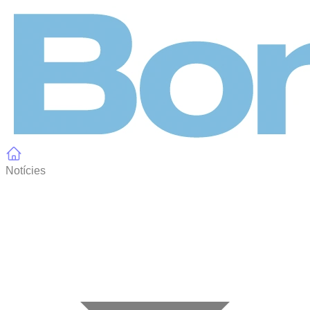
Panell de gestió de galetes
Notícies