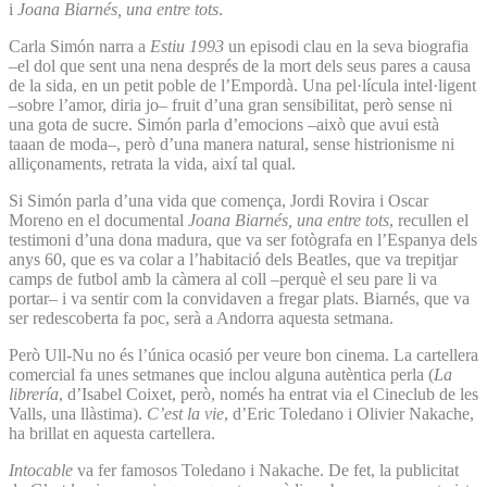
i
Joana Biarnés, una entre tots
.
Carla Simón narra a
Estiu 1993
un episodi clau en la seva biografia
–el dol que sent una nena després de la mort dels seus pares a causa
de la sida, en un petit poble de l’Empordà. Una pel·lícula intel·ligent
–sobre l’amor, diria jo– fruit d’una gran sensibilitat, però sense ni
una gota de sucre. Simón parla d’emocions –això que avui està
taaan de moda–, però d’una manera natural, sense histrionisme ni
alliçonaments, retrata la vida, així tal qual.
Si Simón parla d’una vida que comença, Jordi Rovira i Oscar
Moreno en el documental
Joana Biarnés, una entre tots
, recullen el
testimoni d’una dona madura, que va ser fotògrafa en l’Espanya dels
anys 60, que es va colar a l’habitació dels Beatles, que va trepitjar
camps de futbol amb la càmera al coll –perquè el seu pare li va
portar– i va sentir com la convidaven a fregar plats. Biarnés, que va
ser redescoberta fa poc, serà a Andorra aquesta setmana.
Però Ull-Nu no és l’única ocasió per veure bon cinema. La cartellera
comercial fa unes setmanes que inclou alguna autèntica perla (
La
librería
, d’Isabel Coixet, però, només ha entrat via el Cineclub de les
Valls, una llàstima).
C’est la vie
, d’Eric Toledano i Olivier Nakache,
ha brillat en aquesta cartellera.
Intocable
va fer famosos Toledano i Nakache. De fet, la publicitat