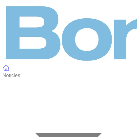
Panell de gestió de galetes
Notícies