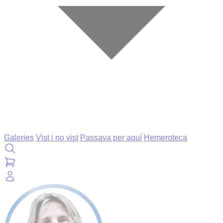
Galeries
Vist i no vist
Passava per aquí
Hemeroteca