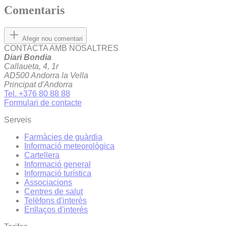
Comentaris
Afegir nou comentari
CONTACTA AMB NOSALTRES
Diari Bondia
Callaueta, 4, 1r
AD500 Andorra la Vella
Principat d'Andorra
Tel. +376 80 88 88
Formulari de contacte
Serveis
Farmàcies de guàrdia
Informació meteorològica
Cartellera
Informació general
Informació turística
Associacions
Centres de salut
Telèfons d'interès
Enllaços d'interés