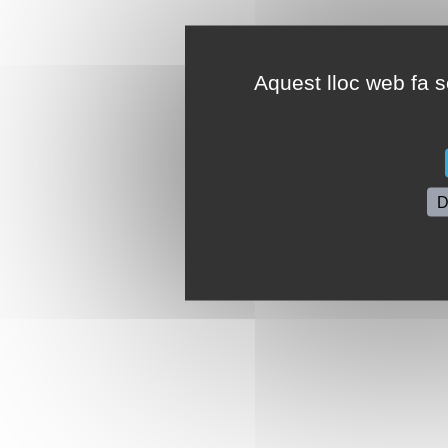
Aquest lloc web fa se
D