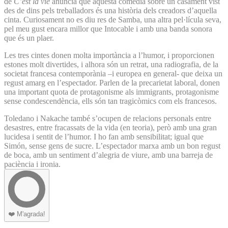
de
C’est la vie
anuncia que aquesta comèdia sobre un casament vist
des de dins pels treballadors és una història dels creadors d’aquella
cinta. Curiosament no es diu res de Samba, una altra pel·lícula seva,
pel meu gust encara millor que Intocable i amb una banda sonora
que és un plaer.
Les tres cintes donen molta importància a l’humor, i proporcionen
estones molt divertides, i alhora són un retrat, una radiografia, de la
societat francesa contemporània –i europea en general- que deixa un
regust amarg en l’espectador. Parlen de la precarietat laboral, donen
una important quota de protagonisme als immigrants, protagonisme
sense condescendència, ells són tan tragicòmics com els francesos.
Toledano i Nakache també s’ocupen de relacions personals entre
desastres, entre fracassats de la vida (en teoria), però amb una gran
lucidesa i sentit de l’humor. I ho fan amb sensibilitat; igual que
Simón, sense gens de sucre. L’espectador marxa amb un bon regust
de boca, amb un sentiment d’alegria de viure, amb una barreja de
paciència i ironia.
❤️
M'agrada!