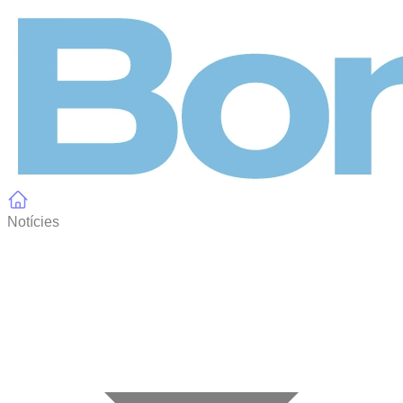
Panell de gestió de galetes
Notícies