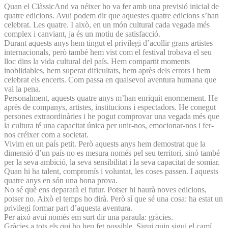
Quan el ClàssicAnd va néixer ho va fer amb una previsió inicial de
quatre edicions. Avui podem dir que aquestes quatre edicions s’han
celebrat. Les quatre. I això, en un món cultural cada vegada més
complex i canviant, ja és un motiu de satisfacció.
Durant aquests anys hem tingut el privilegi d’acollir grans artistes
internacionals, però també hem vist com el festival trobava el seu
lloc dins la vida cultural del país. Hem compartit moments
inoblidables, hem superat dificultats, hem après dels errors i hem
celebrat els encerts. Com passa en qualsevol aventura humana que
val la pena.
Personalment, aquests quatre anys m’han enriquit enormement. He
après de companys, artistes, institucions i espectadors. He conegut
persones extraordinàries i he pogut comprovar una vegada més que
la cultura té una capacitat única per unir-nos, emocionar-nos i fer-
nos créixer com a societat.
Vivim en un país petit. Però aquests anys hem demostrat que la
dimensió d’un país no es mesura només pel seu territori, sinó també
per la seva ambició, la seva sensibilitat i la seva capacitat de somiar.
Quan hi ha talent, compromís i voluntat, les coses passen. I aquests
quatre anys en són una bona prova.
No sé què ens depararà el futur. Potser hi haurà noves edicions,
potser no. Això el temps ho dirà. Però sí que sé una cosa: ha estat un
privilegi formar part d’aquesta aventura.
Per això avui només em surt dir una paraula: gràcies.
Gràcies a tots els qui ho heu fet possible. Sigui quin sigui el camí