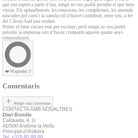
que ens esperi a partir d’ara, ningú no ens podrà prendre el que hem
viscut. Els aplaudiments, les emocions, les complicitats, les amistats
nascudes pel camí i la satisfacció d’haver contribuït, entre tots, a fer
del ClàssicAnd una realitat.
Potser el futur encara està per escriure, però ningú no ens podrà
prendre la immensa sort d’haver compartit aquests quatre anys
extraordinaris.
❤️
M'agrada!
3
Comentaris
Afegir nou comentari
CONTACTA AMB NOSALTRES
Diari Bondia
Callaueta, 4, 1r
AD500 Andorra la Vella
Principat d'Andorra
Tel. +376 80 88 88