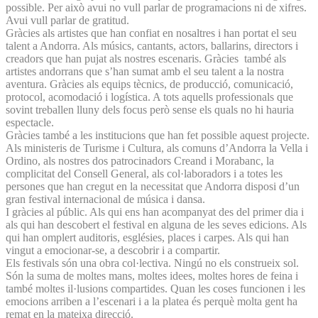
possible. Per això avui no vull parlar de programacions ni de xifres.
Avui vull parlar de gratitud.
Gràcies als artistes que han confiat en nosaltres i han portat el seu
talent a Andorra. Als músics, cantants, actors, ballarins, directors i
creadors que han pujat als nostres escenaris. Gràcies també als
artistes andorrans que s’han sumat amb el seu talent a la nostra
aventura. Gràcies als equips tècnics, de producció, comunicació,
protocol, acomodació i logística. A tots aquells professionals que
sovint treballen lluny dels focus però sense els quals no hi hauria
espectacle.
Gràcies també a les institucions que han fet possible aquest projecte.
Als ministeris de Turisme i Cultura, als comuns d’Andorra la Vella i
Ordino, als nostres dos patrocinadors Creand i Morabanc, la
complicitat del Consell General, als col·laboradors i a totes les
persones que han cregut en la necessitat que Andorra disposi d’un
gran festival internacional de música i dansa.
I gràcies al públic. Als qui ens han acompanyat des del primer dia i
als qui han descobert el festival en alguna de les seves edicions. Als
qui han omplert auditoris, esglésies, places i carpes. Als qui han
vingut a emocionar-se, a descobrir i a compartir.
Els festivals són una obra col·lectiva. Ningú no els construeix sol.
Són la suma de moltes mans, moltes idees, moltes hores de feina i
també moltes il·lusions compartides. Quan les coses funcionen i les
emocions arriben a l’escenari i a la platea és perquè molta gent ha
remat en la mateixa direcció.