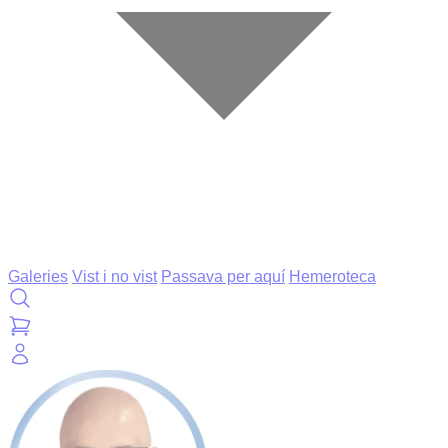
Galeries
Vist i no vist
Passava per aquí
Hemeroteca