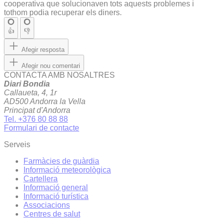
cooperativa que solucionaven tots aquests problemes i
tothom podia recuperar els diners.
👍
👎
Afegir resposta
Afegir nou comentari
CONTACTA AMB NOSALTRES
Diari Bondia
Callaueta, 4, 1r
AD500 Andorra la Vella
Principat d'Andorra
Tel. +376 80 88 88
Formulari de contacte
Serveis
Farmàcies de guàrdia
Informació meteorològica
Cartellera
Informació general
Informació turística
Associacions
Centres de salut