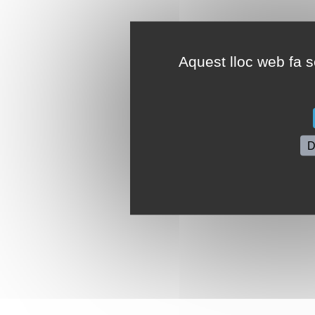
Aquest lloc web fa se
D