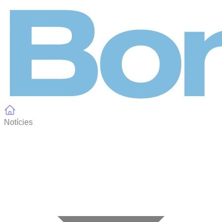
Panell de gestió de galetes
Notícies