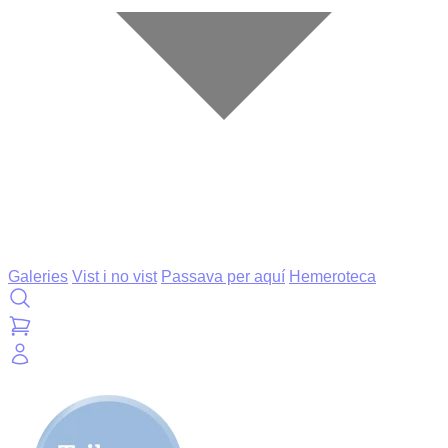
Galeries
Vist i no vist
Passava per aquí
Hemeroteca