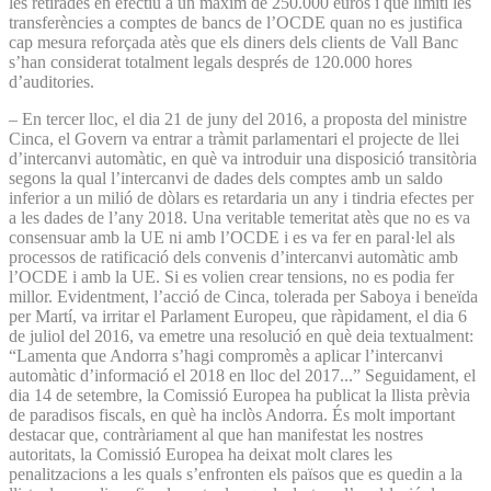
les retirades en efectiu a un màxim de 250.000 euros i que limiti les
transferències a comptes de bancs de l’OCDE quan no es justifica
cap mesura reforçada atès que els diners dels clients de Vall Banc
s’han considerat totalment legals després de 120.000 hores
d’auditories.
– En tercer lloc, el dia 21 de juny del 2016, a proposta del ministre
Cinca, el Govern va entrar a tràmit parlamentari el projecte de llei
d’intercanvi automàtic, en què va introduir una disposició transitòria
segons la qual l’intercanvi de dades dels comptes amb un saldo
inferior a un milió de dòlars es retardaria un any i tindria efectes per
a les dades de l’any 2018. Una veritable temeritat atès que no es va
consensuar amb la UE ni amb l’OCDE i es va fer en paral·lel als
processos de ratificació dels convenis d’intercanvi automàtic amb
l’OCDE i amb la UE. Si es volien crear tensions, no es podia fer
millor. Evidentment, l’acció de Cinca, tolerada per Saboya i beneïda
per Martí, va irritar el Parlament Europeu, que ràpidament, el dia 6
de juliol del 2016, va emetre una resolució en què deia textualment:
“Lamenta que Andorra s’hagi compromès a aplicar l’intercanvi
automàtic d’informació el 2018 en lloc del 2017...” Seguidament, el
dia 14 de setembre, la Comissió Europea ha publicat la llista prèvia
de paradisos fiscals, en què ha inclòs Andorra. És molt important
destacar que, contràriament al que han manifestat les nostres
autoritats, la Comissió Europea ha deixat molt clares les
penalitzacions a les quals s’enfronten els països que es quedin a la