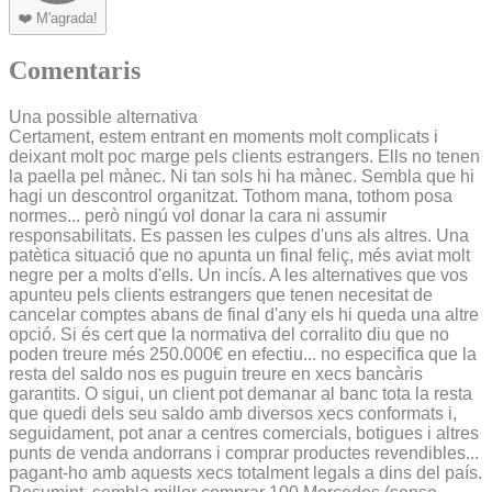
❤️
M'agrada!
Comentaris
Una possible alternativa
Certament, estem entrant en moments molt complicats i
deixant molt poc marge pels clients estrangers. Ells no tenen
la paella pel mànec. Ni tan sols hi ha mànec. Sembla que hi
hagi un descontrol organitzat. Tothom mana, tothom posa
normes... però ningú vol donar la cara ni assumir
responsabilitats. Es passen les culpes d'uns als altres. Una
patètica situació que no apunta un final feliç, més aviat molt
negre per a molts d'ells. Un incís. A les alternatives que vos
apunteu pels clients estrangers que tenen necesitat de
cancelar comptes abans de final d'any els hi queda una altre
opció. Si és cert que la normativa del corralito diu que no
poden treure més 250.000€ en efectiu... no especifica que la
resta del saldo nos es puguin treure en xecs bancàris
garantits. O sigui, un client pot demanar al banc tota la resta
que quedi dels seu saldo amb diversos xecs conformats i,
seguidament, pot anar a centres comercials, botigues i altres
punts de venda andorrans i comprar productes revendibles...
pagant-ho amb aquests xecs totalment legals a dins del país.