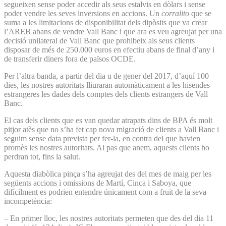
segueixen sense poder accedir als seus estalvis en dòlars i sense
poder vendre les seves inversions en accions. Un
corralito
que se
suma a les limitacions de disponibilitat dels dipòsits que va crear
l’AREB abans de vendre Vall Banc i que ara es veu agreujat per una
decisió unilateral de Vall Banc que prohibeix als seus clients
disposar de més de 250.000 euros en efectiu abans de final d’any i
de transferir diners fora de països OCDE.
Per l’altra banda, a partir del dia u de gener del 2017, d’aquí 100
dies, les nostres autoritats lliuraran automàticament a les hisendes
estrangeres les dades dels comptes dels clients estrangers de Vall
Banc.
El cas dels clients que es van quedar atrapats dins de BPA és molt
pitjor atès que no s’ha fet cap nova migració de clients a Vall Banc i
seguim sense data prevista per fer-la, en contra del que havien
promès les nostres autoritats. Al pas que anem, aquests clients ho
perdran tot, fins la salut.
Aquesta diabòlica pinça s’ha agreujat des del mes de maig per les
següents accions i omissions de Martí, Cinca i Saboya, que
difícilment es podrien entendre únicament com a fruit de la seva
incompetència:
– En primer lloc, les nostres autoritats permeten que des del dia 11