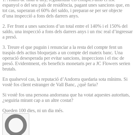
espanyol o del seu país de residència, pagant unes sancions que, en
tot cas, superaran el 60% del saldo, i preparar-se per ser objecte
d’una inspecció a fons dels darrers anys.
2. Fer front a unes sancions d’un total entre el 140% i el 150% del
saldo, una inspecció a fons dels darrers anys i un risc real d’ingressar
a presó.
3. Treure el que puguin i renunciar a la resta del compte fent un
traspàs dels actius bloquejats a un compte del mateix banc. Una
operació desesperada per evitar sancions, inspeccions i el risc de
presó. Evidentment, els beneficis monetaris per a JC Flowers serien
brutals.
En qualsevol cas, la reputació d’Andorra quedaria sota mínims. Si
vostè fos client estranger de Vall Banc, ¿què faria?
Si vostè fos una persona andorrana que ha votat aquestes autoritats,
¿seguiria mirant cap a un altre costat?
Queden 100 dies, ni un dia més.