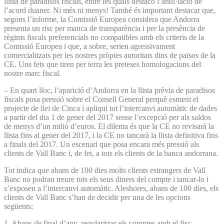
llista de paradisos fiscals, entre les quals destaco l’anul·lació de
l’acord duaner. Ni més ni menys! També és important destacar que,
segons l’informe, la Comissió Europea considera que Andorra
presenta un risc per manca de transparència i per la presència de
règims fiscals preferencials no compatibles amb els criteris de la
Comissió Europea i que, a sobre, serien agressivament
comercialitzats per les nostres pròpies autoritats dins de països de la
CE. Uns fets que tiren per terra les preteses homologacions del
nostre marc fiscal.
– En quart lloc, l’aparició d’Andorra en la llista prèvia de paradisos
fiscals posa pressió sobre el Consell General perquè esmeni el
projecte de llei de Cinca i apliqui tot l’intercanvi automàtic de dades
a partir del dia 1 de gener del 2017 sense l’excepció per als saldos
de menys d’un milió d’euros. El dilema és que la CE no revisarà la
llista fins al gener del 2017, i la CE no tancarà la llista definitiva fins
a finals del 2017. Un escenari que posa encara més pressió als
clients de Vall Banc i, de fet, a tots els clients de la banca andorrana.
Tot indica que abans de 100 dies molts clients estrangers de Vall
Banc no podran treure tots els seus diners del compte i tancar-lo i
s’exposen a l’intercanvi automàtic. Aleshores, abans de 100 dies, els
clients de Vall Banc s’han de decidir per una de les opcions
següents:
1. Abans de final d’any, regularitzar els comptes amb el fisc