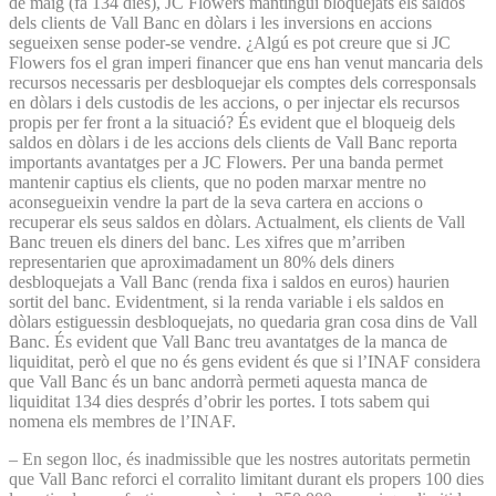
de maig (fa 134 dies), JC Flowers mantingui bloquejats els saldos
dels clients de Vall Banc en dòlars i les inversions en accions
segueixen sense poder-se vendre. ¿Algú es pot creure que si JC
Flowers fos el gran imperi financer que ens han venut mancaria dels
recursos necessaris per desbloquejar els comptes dels corresponsals
en dòlars i dels custodis de les accions, o per injectar els recursos
propis per fer front a la situació? És evident que el bloqueig dels
saldos en dòlars i de les accions dels clients de Vall Banc reporta
importants avantatges per a JC Flowers. Per una banda permet
mantenir captius els clients, que no poden marxar mentre no
aconsegueixin vendre la part de la seva cartera en accions o
recuperar els seus saldos en dòlars. Actualment, els clients de Vall
Banc treuen els diners del banc. Les xifres que m’arriben
representarien que aproximadament un 80% dels diners
desbloquejats a Vall Banc (renda fixa i saldos en euros) haurien
sortit del banc. Evidentment, si la renda variable i els saldos en
dòlars estiguessin desbloquejats, no quedaria gran cosa dins de Vall
Banc. És evident que Vall Banc treu avantatges de la manca de
liquiditat, però el que no és gens evident és que si l’INAF considera
que Vall Banc és un banc andorrà permeti aquesta manca de
liquiditat 134 dies després d’obrir les portes. I tots sabem qui
nomena els membres de l’INAF.
– En segon lloc, és inadmissible que les nostres autoritats permetin
que Vall Banc reforci el corralito limitant durant els propers 100 dies