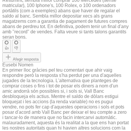
Resumint, sembla millor comprar 100 Mercedes (sense
matricular), 100 Iphone's, 100 Rolex, o 100 ordenadors
portàtils (com a exemples) abans que haver de regalar el
saldo al banc. Sembla millor depositar xecs als grans
magatzems com a garantia de pagament de futures compres
abans de perdreu tot. En definitiva, podem tenir un final d'any
amb "record" de vendes. Falta veure si tants talons garantits
seran bons.
👍
👎
Afegir resposta
Eusebi Nomen
En primer lloc gràcies pel teu comentari que ahir vaig
respondre però la resposta s'ha perdut per una d'aquelles
jugades de la tecnologia. L'alternativa que planteges de
comprar coses o fins i tot de posar els diners a nom d'un
amic andorrà són possibles si, i sols si, Vall Banc
desbloqueja els actius. Mentre el saldo de dòlars estigui
bloquejat i les accions (la renda variable) no es pugui
vendre, no pots fer cap d'aquestes operacions i sols et pots
posar d'acord amb Vall Banc per deixar el teu compte a zero
i tancar-lo de manera que no facin intercanvi automàtic.
malauradament, aquesta és la realitat a la que ens han portat
les nostres autoritats quan hi havien altres solucions com la