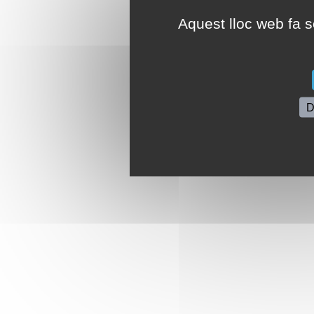
Aquest lloc web fa se
D