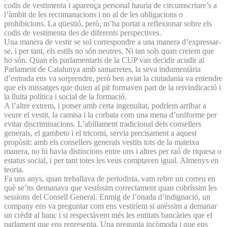
codis de vestimenta i aparença personal hauria de circumscriure’s a
l’àmbit de les recomanacions i no al de les obligacions o
prohibicions. La qüestió, però, m’ha portat a reflexionar sobre els
codis de vestimenta des de diferents perspectives.
Una manera de vestir se sol correspondre a una manera d’expressar-
se, i per tant, els estils no són neutres. Ni tan sols quan creiem que
ho són. Quan els parlamentaris de la CUP van decidir acudir al
Parlament de Catalunya amb samarretes, la seva indumentària
d’entrada ens va sorprendre, però ben aviat la ciutadania va entendre
que els missatges que duien al pit formaven part de la reivindicació i
la lluita política i social de la formació.
A l’altre extrem, i potser amb certa ingenuïtat, podríem arribar a
veure el vestit, la camisa i la corbata com una mena d’uniforme per
evitar discriminacions. L’abillament tradicional dels consellers
generals, el gambeto i el tricorni, servia precisament a aquest
propòsit: amb els consellers generals vestits tots de la mateixa
manera, no hi havia distincions entre uns i altres per raó de riquesa o
estatus social, i per tant totes les veus comptaven igual. Almenys en
teoria.
Fa uns anys, quan treballava de periodista, vam rebre un correu en
què se’ns demanava que vestíssim correctament quan cobríssim les
sessions del Consell General. Enmig de l’onada d’indignació, un
company ens va preguntar com ens vestiríem si anéssim a demanar
un crèdit al banc i si respectàvem més les entitats bancàries que el
parlament que ens representa. Una pregunta incòmoda i que ens