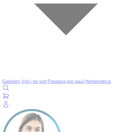
Galeries
Vist i no vist
Passava per aquí
Hemeroteca