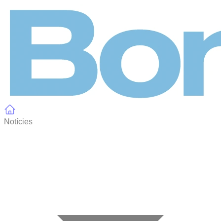
Panell de gestió de galetes
Notícies