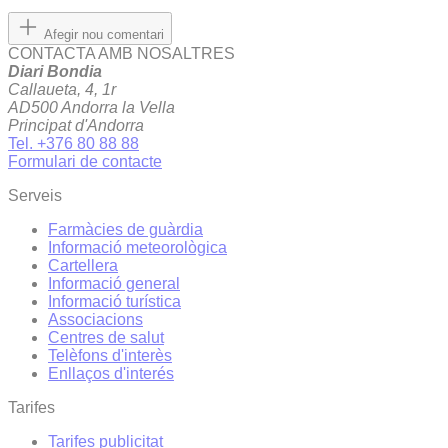
Afegir nou comentari
CONTACTA AMB NOSALTRES
Diari Bondia
Callaueta, 4, 1r
AD500 Andorra la Vella
Principat d'Andorra
Tel. +376 80 88 88
Formulari de contacte
Serveis
Farmàcies de guàrdia
Informació meteorològica
Cartellera
Informació general
Informació turística
Associacions
Centres de salut
Telèfons d'interès
Enllaços d'interés
Tarifes
Tarifes publicitat