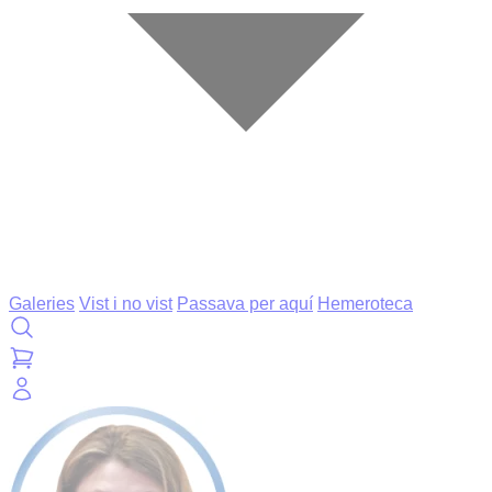
Galeries
Vist i no vist
Passava per aquí
Hemeroteca