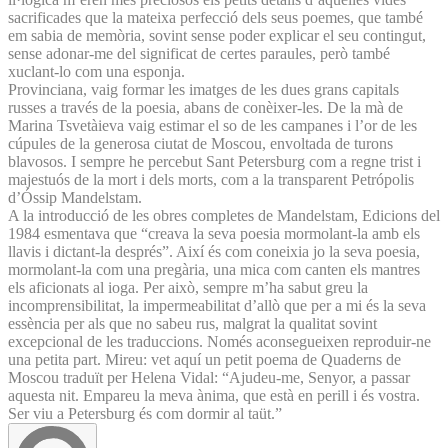
sacrificades que la mateixa perfecció dels seus poemes, que també
em sabia de memòria, sovint sense poder explicar el seu contingut,
sense adonar-me del significat de certes paraules, però també
xuclant-lo com una esponja.
Provinciana, vaig formar les imatges de les dues grans capitals
russes a través de la poesia, abans de conèixer-les. De la mà de
Marina Tsvetàieva vaig estimar el so de les campanes i l’or de les
cúpules de la generosa ciutat de Moscou, envoltada de turons
blavosos. I sempre he percebut Sant Petersburg com a regne trist i
majestuós de la mort i dels morts, com a la transparent Petrópolis
d’Óssip Mandelstam.
A la introducció de les obres completes de Mandelstam, Edicions del
1984 esmentava que “creava la seva poesia mormolant-la amb els
llavis i dictant-la després”. Així és com coneixia jo la seva poesia,
mormolant-la com una pregària, una mica com canten els mantres
els aficionats al ioga. Per això, sempre m’ha sabut greu la
incomprensibilitat, la impermeabilitat d’allò que per a mi és la seva
essència per als que no sabeu rus, malgrat la qualitat sovint
excepcional de les traduccions. Només aconsegueixen reproduir-ne
una petita part. Mireu: vet aquí un petit poema de Quaderns de
Moscou traduït per Helena Vidal: “Ajudeu-me, Senyor, a passar
aquesta nit. Empareu la meva ànima, que està en perill i és vostra.
Ser viu a Petersburg és com dormir al taüt.”