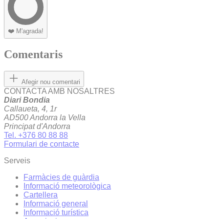
❤️
M'agrada!
Comentaris
Afegir nou comentari
CONTACTA AMB NOSALTRES
Diari Bondia
Callaueta, 4, 1r
AD500 Andorra la Vella
Principat d'Andorra
Tel. +376 80 88 88
Formulari de contacte
Serveis
Farmàcies de guàrdia
Informació meteorològica
Cartellera
Informació general
Informació turística