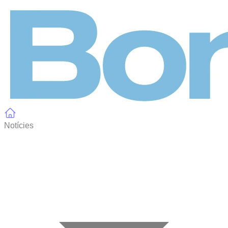
Panell de gestió de galetes
Notícies