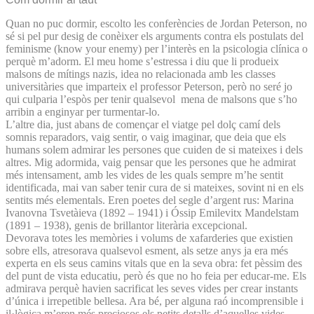
Quan no puc dormir, escolto les conferències de Jordan Peterson, no
sé si pel pur desig de conèixer els arguments contra els postulats del
feminisme (know your enemy) per l’interès en la psicologia clínica o
perquè m’adorm. El meu home s’estressa i diu que li produeix
malsons de mítings nazis, idea no relacionada amb les classes
universitàries que imparteix el professor Peterson, però no seré jo
qui culparia l’espòs per tenir qualsevol mena de malsons que s’ho
arribin a enginyar per turmentar-lo.
L’altre dia, just abans de començar el viatge pel dolç camí dels
somnis reparadors, vaig sentir, o vaig imaginar, que deia que els
humans solem admirar les persones que cuiden de si mateixes i dels
altres. Mig adormida, vaig pensar que les persones que he admirat
més intensament, amb les vides de les quals sempre m’he sentit
identificada, mai van saber tenir cura de si mateixes, sovint ni en els
sentits més elementals. Eren poetes del segle d’argent rus: Marina
Ivanovna Tsvetàieva (1892 – 1941) i Óssip Emilevitx Mandelstam
(1891 – 1938), genis de brillantor literària excepcional.
Devorava totes les memòries i volums de xafarderies que existien
sobre ells, atresorava qualsevol esment, als setze anys ja era més
experta en els seus camins vitals que en la seva obra: fet pèssim des
del punt de vista educatiu, però és que no ho feia per educar-me. Els
admirava perquè havien sacrificat les seves vides per crear instants
d’única i irrepetible bellesa. Ara bé, per alguna raó incomprensible i
il·lògica m’eren més preciosos els petits detalls d’aquelles vides