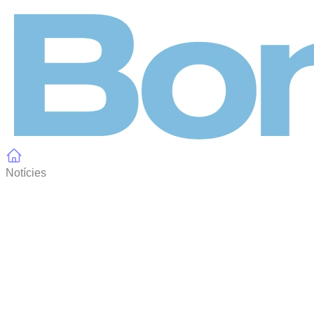
Panell de gestió de galetes
Notícies