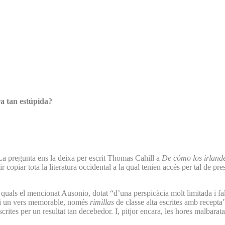
a tan estúpida?
 La pregunta ens la deixa per escrit Thomas Cahill a
De cómo los irlande
piar tota la literatura occidental a la qual tenien accés per tal de pre
s quals el mencionat Ausonio, dotat “d’una perspicàcia molt limitada i f
mai un vers memorable, només
rimillas
de classe alta escrites amb recept
scrites per un resultat tan decebedor. I, pitjor encara, les hores malbara