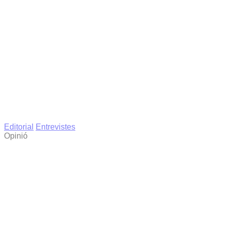
Editorial
Entrevistes
Opinió