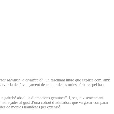
ses salvaron la civilización
, un fascinant llibre que explica com, amb
servar-la de l’avançament destructor de les ordes bàrbares pel bast
alta gairebé absoluta d’emocions genuïnes”. I, segueix sentenciant
a”, adreçades al gust d’una cohort d’aduladors que va gosar comparar
tades de monjos irlandesos per extensió.