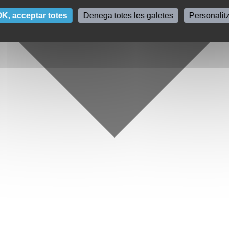
K, acceptar totes
Denega totes les galetes
Personalit