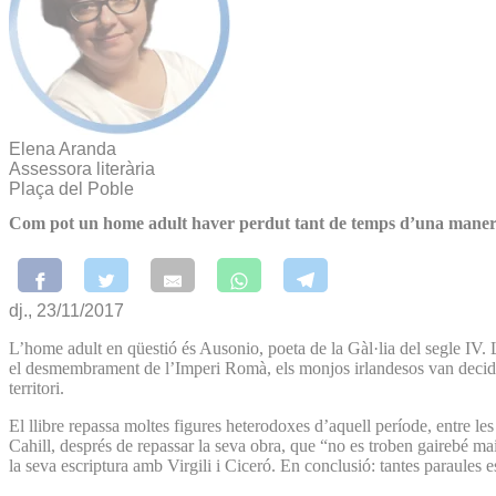
Elena Aranda
Assessora literària
Plaça del Poble
Com pot un home adult haver perdut tant de temps d’una maner
dj., 23/11/2017
L’home adult en qüestió és Ausonio, poeta de la Gàl·lia del segle IV.
el desmembrament de l’Imperi Romà, els monjos irlandesos van decidir co
territori.
El llibre repassa moltes figures heterodoxes d’aquell període, entre le
Cahill, després de repassar la seva obra, que “no es troben gairebé 
la seva escriptura amb Virgili i Ciceró. En conclusió: tantes paraules e