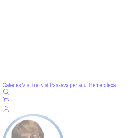
Galeries
Vist i no vist
Passava per aquí
Hemeroteca