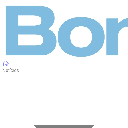
Panell de gestió de galetes
Notícies