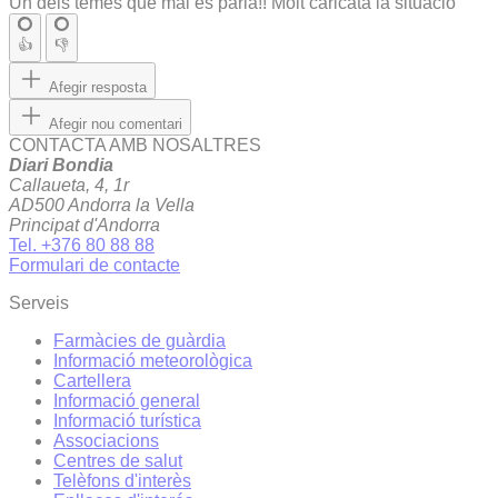
Un dels temes que mai es parla!! Molt caricata la situacio
👍
👎
Afegir resposta
Afegir nou comentari
CONTACTA AMB NOSALTRES
Diari Bondia
Callaueta, 4, 1r
AD500 Andorra la Vella
Principat d'Andorra
Tel. +376 80 88 88
Formulari de contacte
Serveis
Farmàcies de guàrdia
Informació meteorològica
Cartellera
Informació general
Informació turística
Associacions
Centres de salut
Telèfons d'interès