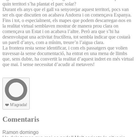
quin territori s’ha plantat el parc solar?
Durant els anys que el gall va senyorejar aquest territori, pocs van
ser els que discutien on acabava Andorra i on començava Espanya.
Fins i tot, o especialment, els mapes que podem descarregar-nos en
la realitat virtual semblaven mostrar de manera prou clara on
començava un Estat i on acabava l’altre. Però ara que s’hi ha
desenvolupat una activitat fructífera, tot sembla indicar que costarà
un parell d’anys, com a mínim, treure’n l’aigua clara.
La frontera resta sense identificar, i com els passatgers que volien
travessar-la sense documentació, ha entrat en una mena de llimbs
que, sens dubte, ha convertit la realitat d’aquest indret en més virtual
que mai. I sense necessitat d’acudir al metavers!
❤️
M'agrada!
Comentaris
Ramon domingo