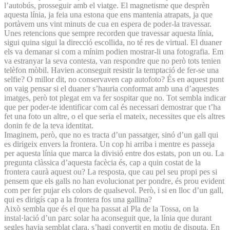
l’autobús, prosseguir amb el viatge. El magnetisme que desprèn
aquesta línia, ja feia una estona que ens mantenia atrapats, ja que
portàvem uns vint minuts de cua en espera de poder-la travessar.
Unes retencions que sempre recorden que travessar aquesta línia,
sigui quina sigui la direcció escollida, no té res de virtual. El duaner
els va demanar si com a mínim podien mostrar-li una fotografia. Em
va estranyar la seva contesta, van respondre que no però tots tenien
telèfon mòbil. Havien aconseguit resistir la temptació de fer-se una
selfie? O millor dit, no conservaven cap autofoto? És en aquest punt
on vaig pensar si el duaner s’hauria conformat amb una d’aquestes
imatges, però tot plegat em va fer sospitar que no. Tot sembla indicar
que per poder-te identificar com cal és necessari demostrar que t’ha
fet una foto un altre, o el que seria el mateix, necessites que els altres
donin fe de la teva identitat.
Imaginem, però, que no es tracta d’un passatger, sinó d’un gall qui
es dirigeix envers la frontera. Un cop hi arriba i mentre es passeja
per aquesta línia que marca la divisió entre dos estats, pon un ou. La
pregunta clàssica d’aquesta facècia és, cap a quin costat de la
frontera caurà aquest ou? La resposta, que cau pel seu propi pes si
pensem que els galls no han evolucionat per pondre, és prou evident
com per fer pujar els colors de qualsevol. Però, i si en lloc d’un gall,
qui es dirigís cap a la frontera fos una gallina?
Això sembla que és el que ha passat al Pla de la Tossa, on la
instal·lació d’un parc solar ha aconseguit que, la línia que durant
segles havia semblat clara, s’hagi convertit en motiu de disputa. En