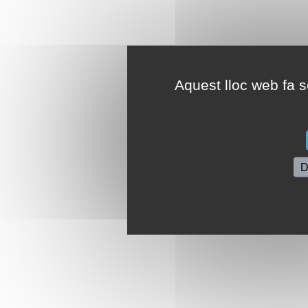
Aquest lloc web fa se
D