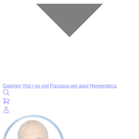
Galeries
Vist i no vist
Passava per aquí
Hemeroteca