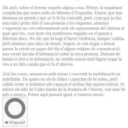
Dit això, sobre el terreny sorprèn alguna cosa. Primer, la inquietant
complicitat que tenen amb els Mossos d’Esquadra. Entenc que han
demanat un permís i que se’ls hi ha concedit, però, com que ja tinc
una edat i porto més d’una protesta a les esquenes, almenys
s’espereria un cert enfrontament amb els representants del sistema al
qual apel·les, com hem vist nombroses vegades en el passat a
diferents llocs. No dic que hi hagi d’haver violència, tampoc caldria,
però almenys una mica de tensió. Segon, es van negar a deixar
passar la versió en paper del dia d’alguns mitjans de comunicació,
una versió farcida d’informació sobre la seva protesta. Deixant de
banda el dret a la informació, no sembla massa intel·ligent negar la
veu a un dels canals que et fa d’altaveu.
Així les coses, amenacen amb tornar i convertir la mobilització en
indefinida. De ganes no els hi falten i capacitat els hi sobra, però
caldrà veure si realment són capaços d’arribar fins aquest extrem. Si
mirem els talls de l’altra banda de la frontera de l’hivern, van anar de
més a menys. Potser aquí passarà igual, n’estarem atents.
❤️
M'agrada!