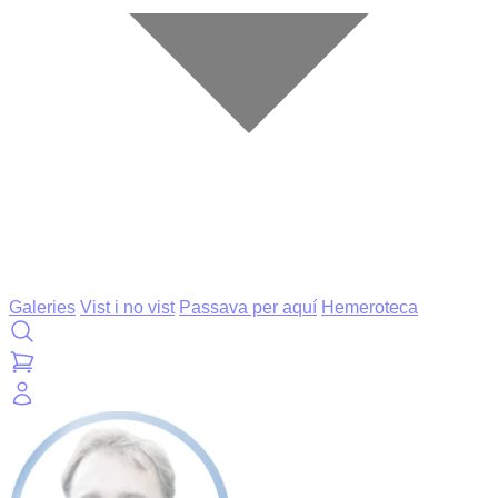
Galeries
Vist i no vist
Passava per aquí
Hemeroteca