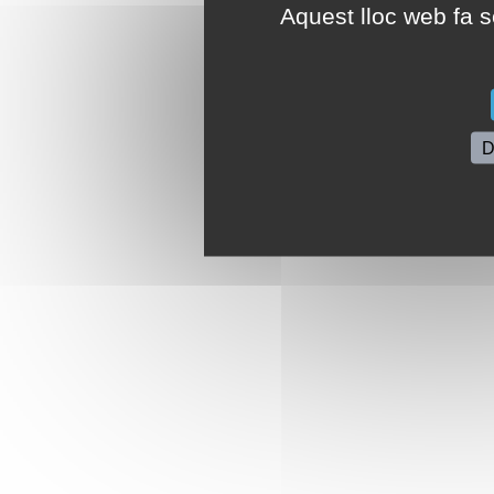
Aquest lloc web fa se
D