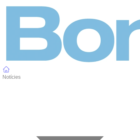
Panell de gestió de galetes
Notícies