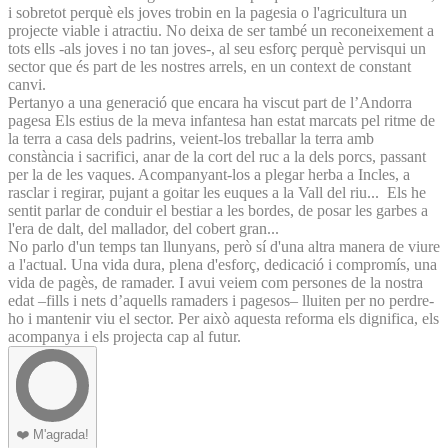
i sobretot perquè els joves trobin en la pagesia o l'agricultura un
projecte viable i atractiu. No deixa de ser també un reconeixement a
tots ells -als joves i no tan joves-, al seu esforç perquè pervisqui un
sector que és part de les nostres arrels, en un context de constant
canvi.
Pertanyo a una generació que encara ha viscut part de l’Andorra
pagesa Els estius de la meva infantesa han estat marcats pel ritme de
la terra a casa dels padrins, veient-los treballar la terra amb
constància i sacrifici, anar de la cort del ruc a la dels porcs, passant
per la de les vaques. Acompanyant-los a plegar herba a Incles, a
rasclar i regirar, pujant a goitar les euques a la Vall del riu... Els he
sentit parlar de conduir el bestiar a les bordes, de posar les garbes a
l'era de dalt, del mallador, del cobert gran...
No parlo d'un temps tan llunyans, però sí d'una altra manera de viure
a l'actual. Una vida dura, plena d'esforç, dedicació i compromís, una
vida de pagès, de ramader. I avui veiem com persones de la nostra
edat –fills i nets d’aquells ramaders i pagesos– lluiten per no perdre-
ho i mantenir viu el sector. Per això aquesta reforma els dignifica, els
acompanya i els projecta cap al futur.
❤️
M'agrada!