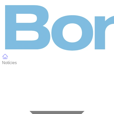
Panell de gestió de galetes
Notícies