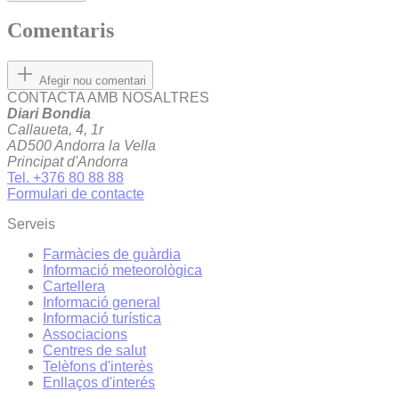
Comentaris
Afegir nou comentari
CONTACTA AMB NOSALTRES
Diari Bondia
Callaueta, 4, 1r
AD500 Andorra la Vella
Principat d'Andorra
Tel. +376 80 88 88
Formulari de contacte
Serveis
Farmàcies de guàrdia
Informació meteorològica
Cartellera
Informació general
Informació turística
Associacions
Centres de salut
Telèfons d'interès
Enllaços d'interés