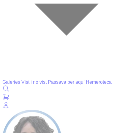
Galeries
Vist i no vist
Passava per aquí
Hemeroteca