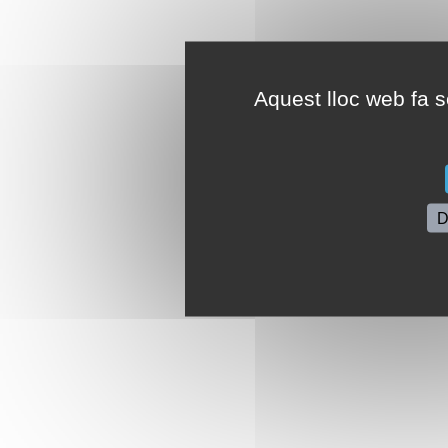
Aquest lloc web fa se
D