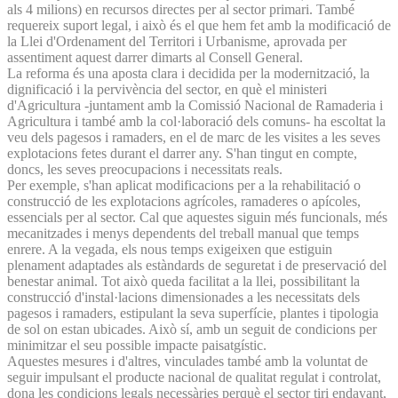
als 4 milions) en recursos directes per al sector primari. També
requereix suport legal, i això és el que hem fet amb la modificació de
la Llei d'Ordenament del Territori i Urbanisme, aprovada per
assentiment aquest darrer dimarts al Consell General.
La reforma és una aposta clara i decidida per la modernització, la
dignificació i la pervivència del sector, en què el ministeri
d'Agricultura -juntament amb la Comissió Nacional de Ramaderia i
Agricultura i també amb la col·laboració dels comuns- ha escoltat la
veu dels pagesos i ramaders, en el de marc de les visites a les seves
explotacions fetes durant el darrer any. S'han tingut en compte,
doncs, les seves preocupacions i necessitats reals.
Per exemple, s'han aplicat modificacions per a la rehabilitació o
construcció de les explotacions agrícoles, ramaderes o apícoles,
essencials per al sector. Cal que aquestes siguin més funcionals, més
mecanitzades i menys dependents del treball manual que temps
enrere. A la vegada, els nous temps exigeixen que estiguin
plenament adaptades als estàndards de seguretat i de preservació del
benestar animal. Tot això queda facilitat a la llei, possibilitant la
construcció d'instal·lacions dimensionades a les necessitats dels
pagesos i ramaders, estipulant la seva superfície, plantes i tipologia
de sol on estan ubicades. Això sí, amb un seguit de condicions per
minimitzar el seu possible impacte paisatgístic.
Aquestes mesures i d'altres, vinculades també amb la voluntat de
seguir impulsant el producte nacional de qualitat regulat i controlat,
dona les condicions legals necessàries perquè el sector tiri endavant,