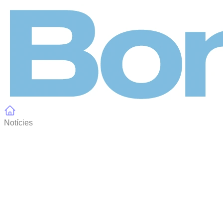
Panell de gestió de galetes
Notícies