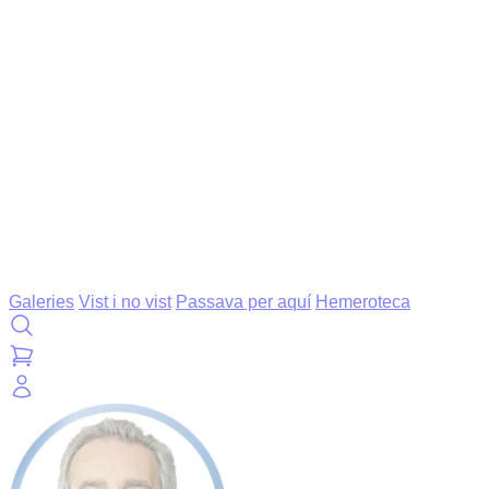
Galeries
Vist i no vist
Passava per aquí
Hemeroteca