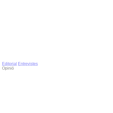
Editorial
Entrevistes
Opinió