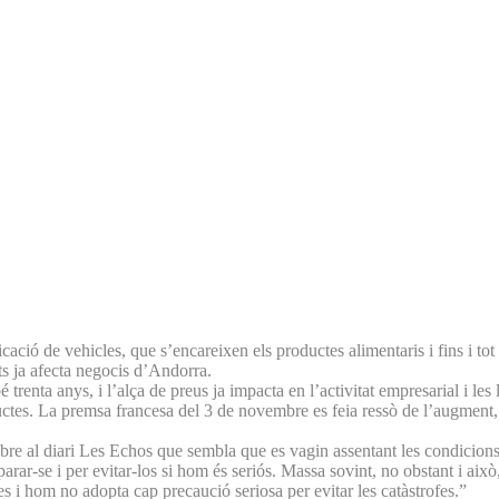
icació de vehicles, que s’encareixen els productes alimentaris i fins i to
s ja afecta negocis d’Andorra.
trenta anys, i l’alça de preus ja impacta en l’activitat empresarial i les l
ductes. La premsa francesa del 3 de novembre es feia ressò de l’augment, 
bre al diari Les Echos que sembla que es vagin assentant les condicions 
arar-se i per evitar-los si hom és seriós. Massa sovint, no obstant i aix
es i hom no adopta cap precaució seriosa per evitar les catàstrofes.”