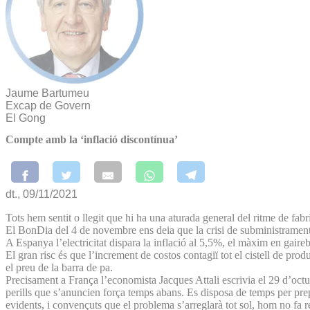
Jaume Bartumeu
Excap de Govern
El Gong
Compte amb la ‘inflació discontínua’
dt., 09/11/2021
Tots hem sentit o llegit que hi ha una aturada general del ritme de fabr
El BonDia del 4 de novembre ens deia que la crisi de subministrament
A Espanya l’electricitat dispara la inflació al 5,5%, el màxim en gairebé 
El gran risc és que l’increment de costos contagiï tot el cistell de pro
el preu de la barra de pa.
Precisament a França l’economista Jacques Attali escrivia el 29 d’octu
perills que s’anuncien força temps abans. Es disposa de temps per prep
evidents, i convençuts que el problema s’arreglarà tot sol, hom no fa r