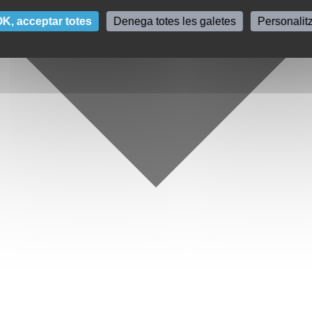
K, acceptar totes
Denega totes les galetes
Personalit