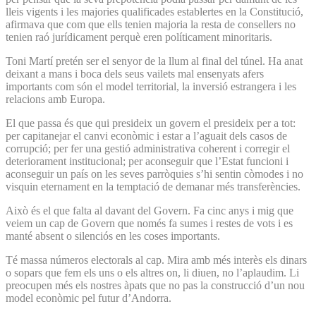
lleis vigents i les majories qualificades establertes en la Constitució,
afirmava que com que ells tenien majoria la resta de consellers no
tenien raó jurídicament perquè eren políticament minoritaris.
Toni Martí pretén ser el senyor de la llum al final del túnel. Ha anat
deixant a mans i boca dels seus vailets mal ensenyats afers
importants com són el model territorial, la inversió estrangera i les
relacions amb Europa.
El que passa és que qui presideix un govern el presideix per a tot:
per capitanejar el canvi econòmic i estar a l’aguait dels casos de
corrupció; per fer una gestió administrativa coherent i corregir el
deteriorament institucional; per aconseguir que l’Estat funcioni i
aconseguir un país on les seves parròquies s’hi sentin còmodes i no
visquin eternament en la temptació de demanar més transferències.
Això és el que falta al davant del Govern. Fa cinc anys i mig que
veiem un cap de Govern que només fa sumes i restes de vots i es
manté absent o silenciós en les coses importants.
Té massa números electorals al cap. Mira amb més interès els dinars
o sopars que fem els uns o els altres on, li diuen, no l’aplaudim. Li
preocupen més els nostres àpats que no pas la construcció d’un nou
model econòmic pel futur d’Andorra.