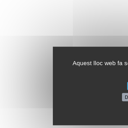
Aquest lloc web fa se
D