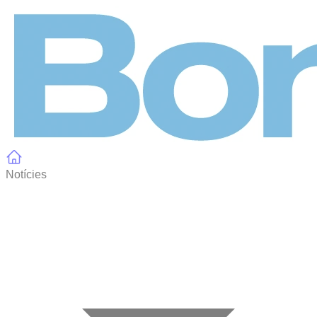
Panell de gestió de galetes
Notícies