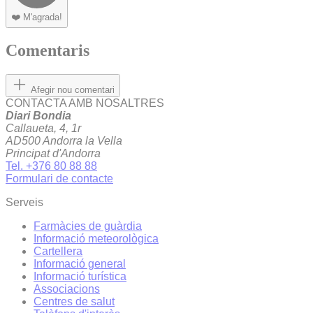
❤️
M'agrada!
Comentaris
Afegir nou comentari
CONTACTA AMB NOSALTRES
Diari Bondia
Callaueta, 4, 1r
AD500 Andorra la Vella
Principat d'Andorra
Tel. +376 80 88 88
Formulari de contacte
Serveis
Farmàcies de guàrdia
Informació meteorològica
Cartellera
Informació general
Informació turística
Associacions
Centres de salut