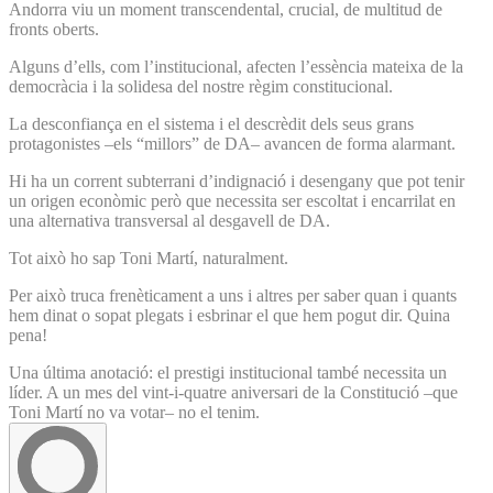
Andorra viu un moment transcendental, crucial, de multitud de
fronts oberts.
Alguns d’ells, com l’institucional, afecten l’essència mateixa de la
democràcia i la solidesa del nostre règim constitucional.
La desconfiança en el sistema i el descrèdit dels seus grans
protagonistes –els “millors” de DA– avancen de forma alarmant.
Hi ha un corrent subterrani d’indignació i desengany que pot tenir
un origen econòmic però que necessita ser escoltat i encarrilat en
una alternativa transversal al desgavell de DA.
Tot això ho sap Toni Martí, naturalment.
Per això truca frenèticament a uns i altres per saber quan i quants
hem dinat o sopat plegats i esbrinar el que hem pogut dir. Quina
pena!
Una última anotació: el prestigi institucional també necessita un
líder. A un mes del vint-i-quatre aniversari de la Constitució –que
Toni Martí no va votar– no el tenim.