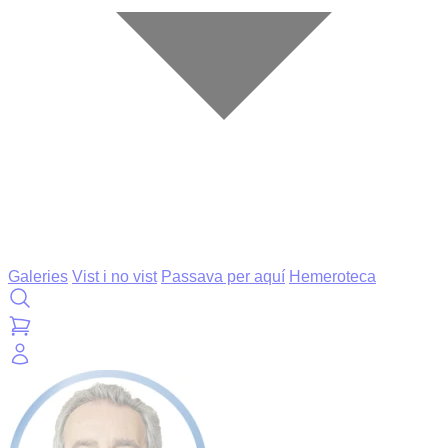
Galeries
Vist i no vist
Passava per aquí
Hemeroteca