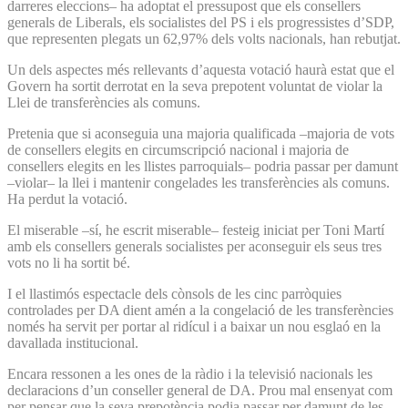
darreres eleccions– ha adoptat el pressupost que els consellers
generals de Liberals, els socialistes del PS i els progressistes d’SDP,
que representen plegats un 62,97% dels volts nacionals, han rebutjat.
Un dels aspectes més rellevants d’aquesta votació haurà estat que el
Govern ha sortit derrotat en la seva prepotent voluntat de violar la
Llei de transferències als comuns.
Pretenia que si aconseguia una majoria qualificada –majoria de vots
de consellers elegits en circumscripció nacional i majoria de
consellers elegits en les llistes parroquials– podria passar per damunt
–violar– la llei i mantenir congelades les transferències als comuns.
Ha perdut la votació.
El miserable –sí, he escrit miserable– festeig iniciat per Toni Martí
amb els consellers generals socialistes per aconseguir els seus tres
vots no li ha sortit bé.
I el llastimós espectacle dels cònsols de les cinc parròquies
controlades per DA dient amén a la congelació de les transferències
només ha servit per portar al ridícul i a baixar un nou esglaó en la
davallada institucional.
Encara ressonen a les ones de la ràdio i la televisió nacionals les
declaracions d’un conseller general de DA. Prou mal ensenyat com
per pensar que la seva prepotència podia passar per damunt de les