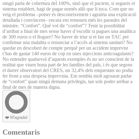
ningú parla de cobertura del 100%, sinó que el pacient, si segueix el
sistema establert, hagi de pagar només allò que li toca. Com que no
veig el problema –potser és desconeixement i agrairia una explicació
detallada i convincent– encara em remouen més les paraules del
ministre. “Confort”. Què vol dir “confort”? Tenir la possibilitat
d’arribar a final de mes sense haver d’escollir si pagues una analítica
de 300 euros o el lloguer? No haver de triar si et fan un TAC per
confirmar una malaltia o renunciar a l’accés al sistema sanitari? No
quedar en descobert de compte perquè per un accident imprevist
t’has de gastar 140 euros de cop en unes injeccions anticoagulants?
No entendre qualsevol d’aquests exemples és no ser conscient de la
realitat que viuen bona part de les famílies del país, i és que segons
el darrer observatori del CRES, un 32,4% dels enquestats no podia
fer front a una despesa imprevista. Em sembla molt agosarat parlar
de “confort” quan ningú demana privilegis, tan sols poder arribar a
final de mes de manera digna.
❤️
M'agrada!
Comentaris