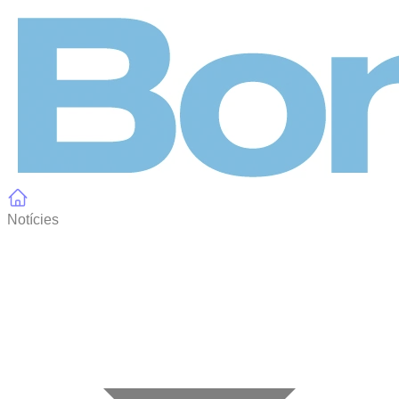
Panell de gestió de galetes
Notícies