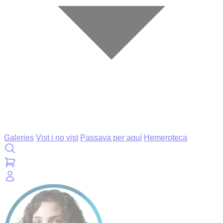
Galeries
Vist i no vist
Passava per aquí
Hemeroteca