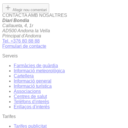
Afegir nou comentari
CONTACTA AMB NOSALTRES
Diari Bondia
Callaueta, 4, 1r
AD500 Andorra la Vella
Principat d'Andorra
Tel. +376 80 88 88
Formulari de contacte
Serveis
Farmàcies de guàrdia
Informació meteorològica
Cartellera
Informació general
Informació turística
Associacions
Centres de salut
Telèfons d'interès
Enllaços d'interés
Tarifes
Tarifes publicitat