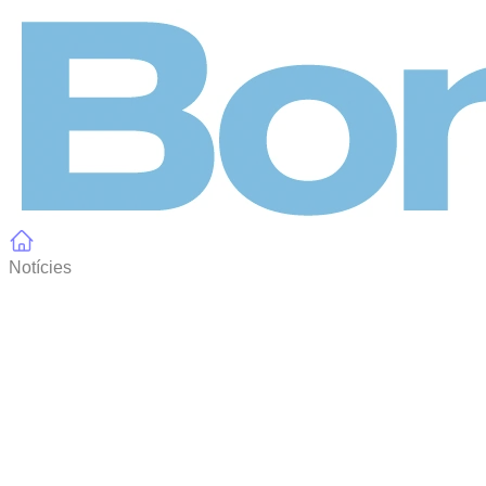
Panell de gestió de galetes
Notícies