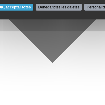
K, acceptar totes
Denega totes les galetes
Personalit