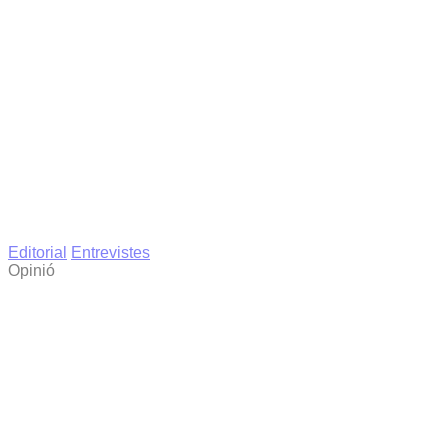
Editorial
Entrevistes
Opinió