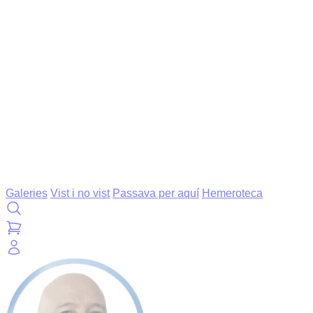
Galeries
Vist i no vist
Passava per aquí
Hemeroteca