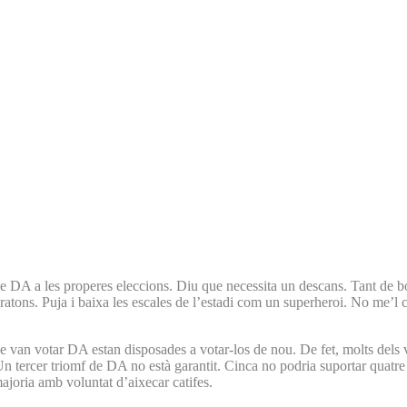
 DA a les properes eleccions. Diu que necessita un descans. Tant de bo 
ratons. Puja i baixa les escales de l’estadi com un superheroi. No me’l c
ue van votar DA estan disposades a votar-los de nou. De fet, molts dels 
n tercer triomf de DA no està garantit. Cinca no podria suportar quatre a
ajoria amb voluntat d’aixecar catifes.