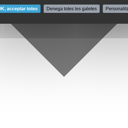
K, acceptar totes
Denega totes les galetes
Personalit