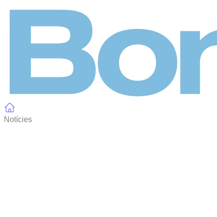
Panell de gestió de galetes
Notícies