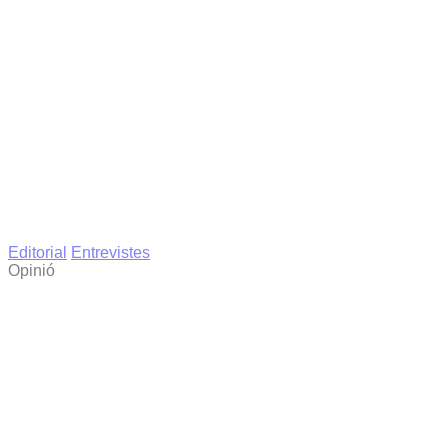
Editorial
Entrevistes
Opinió