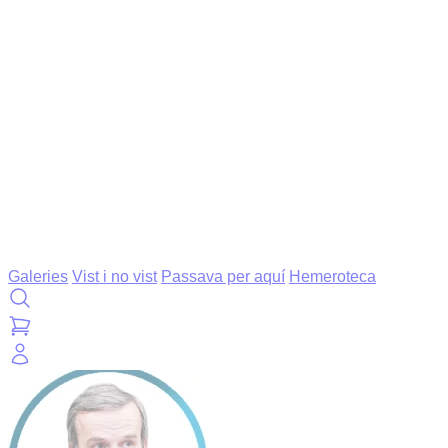
Galeries
Vist i no vist
Passava per aquí
Hemeroteca