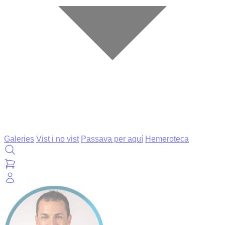
Galeries
Vist i no vist
Passava per aquí
Hemeroteca