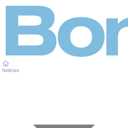
Panell de gestió de galetes
Notícies