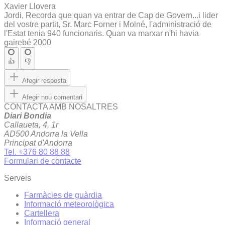
Xavier Llovera
Jordi, Recorda que quan va entrar de Cap de Govern...i lider
del vostre partit, Sr. Marc Forner i Molné, l'administració de
l'Estat tenia 940 funcionaris. Quan va marxar n'hi havia
gairebé 2000
👍
👎
Afegir resposta
Afegir nou comentari
CONTACTA AMB NOSALTRES
Diari Bondia
Callaueta, 4, 1r
AD500 Andorra la Vella
Principat d'Andorra
Tel. +376 80 88 88
Formulari de contacte
Serveis
Farmàcies de guàrdia
Informació meteorològica
Cartellera
Informació general