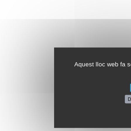
Aquest lloc web fa se
D