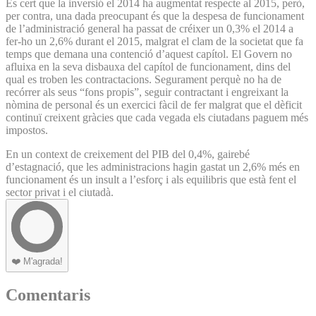
És cert que la inversió el 2014 ha augmentat respecte al 2015, però,
per contra, una dada preocupant és que la despesa de funcionament
de l’administració general ha passat de créixer un 0,3% el 2014 a
fer-ho un 2,6% durant el 2015, malgrat el clam de la societat que fa
temps que demana una contenció d’aquest capítol. El Govern no
afluixa en la seva disbauxa del capítol de funcionament, dins del
qual es troben les contractacions. Segurament perquè no ha de
recórrer als seus “fons propis”, seguir contractant i engreixant la
nòmina de personal és un exercici fàcil de fer malgrat que el dèficit
continuï creixent gràcies que cada vegada els ciutadans paguem més
impostos.
En un context de creixement del PIB del 0,4%, gairebé
d’estagnació, que les administracions hagin gastat un 2,6% més en
funcionament és un insult a l’esforç i als equilibris que està fent el
sector privat i el ciutadà.
❤️
M'agrada!
Comentaris