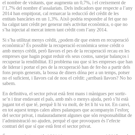
el nombre de visitants, que augmenta un 0,7%, i el creixement de
l’1,7% del nombre d’assalariats. Dels indicadors que respecte a l’any
2014 han empitjorat, cal remarcar la reducció del crèdit de les
entitats bancàries en un 1,3%. Això podria respondre al fet que no
ha calgut tant crèdit per generar més activitat econòmica, o que no
s’ha injectat al mercat intern tant crèdit com l’any 2014.
Si s’ha utilitzat menys crèdit, ¿podem dir que estem en recuperació
econòmica? És possible la recuperació econòmica sense crèdit o
amb menys crèdit, però llavors el pes de la recuperació recau en les
empreses que hagin pogut reduir els seus costos, sanejar balanços i
recuperar la rendibilitat. El problema rau que si les empreses que han
de liderar i portar el pes de la recuperació han de fer-ho a partir dels
fons propis generats, la bossa de diners dóna per a un temps, potser
no el suficient, i llavors cal de nou el crèdit: ¿arribarà llavors? No ho
sabem.
En definitiva, el sector privat està fent mans i mànigues per sortir-
se’n i tirar endavant el país, amb més o menys ajuda, però s’hi està
jugant tot el que té, perquè li hi va molt, de fet li hi va tot. En canvi,
en tot aquest temps calen altres palanques que acompanyin l’esforç
del sector privat, i malauradament algunes que són responsabilitat de
l’administració no ajuden, perquè el que provoquen és l’efecte
contrari del que sí que està fent el sector privat.