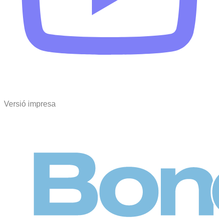
Versió impresa