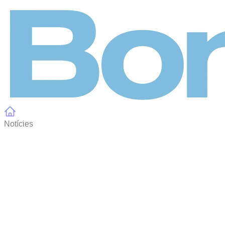
Panell de gestió de galetes
Notícies