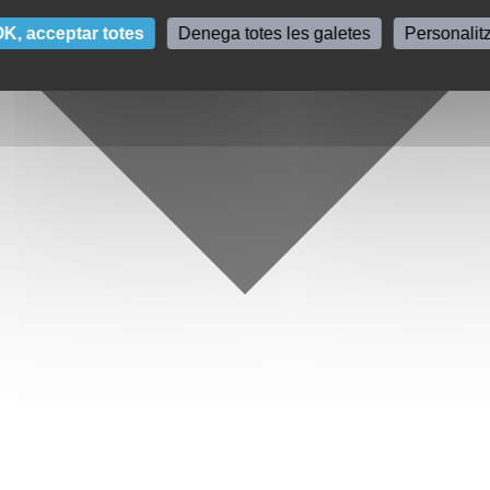
K, acceptar totes
Denega totes les galetes
Personalit