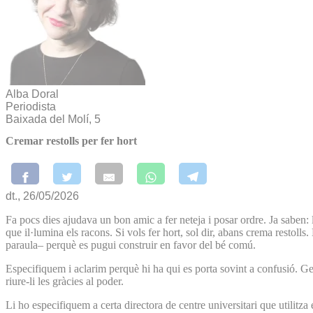
Alba Doral
Periodista
Baixada del Molí, 5
Cremar restolls per fer hort
dt., 26/05/2026
Fa pocs dies ajudava un bon amic a fer neteja i posar ordre. Ja saben: ll
que il·lumina els racons. Si vols fer hort, sol dir, abans crema restol
paraula– perquè es pugui construir en favor del bé comú.
Especifiquem i aclarim perquè hi ha qui es porta sovint a confusió. Ge
riure-li les gràcies al poder.
Li ho especifiquem a certa directora de centre universitari que utilitza e