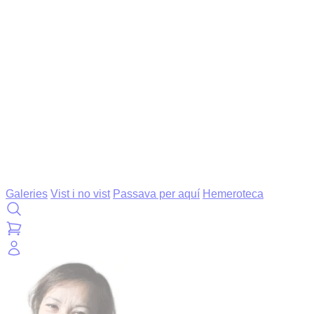
Galeries
Vist i no vist
Passava per aquí
Hemeroteca