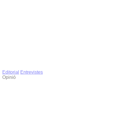
Editorial
Entrevistes
Opinió