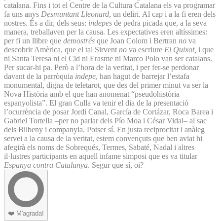
catalana. Fins i tot el Centre de la Cultura Catalana els va programar
fa uns anys
Desmuntant Lleonard
, un deliri. Al cap i a la fi eren dels
nostres. És a dir, dels seus:
indepes
de pedra picada que, a la seva
manera, treballaven per la causa. Les expectatives eren altíssimes:
per fi un llibre que
demostrés
que Joan Colom i Bertran
no
va
descobrir Amèrica, que el tal Sirvent
no
va escriure
El Quixot,
i que
ni Santa Teresa ni el Cid ni Erasme ni Marco Polo van ser catalans.
Per sucar-hi pa. Però a l’hora de la veritat, i per fer-se perdonar
davant de la parròquia
indepe
, han hagut de barrejar l’estafa
monumental, digna de teletarot, que des del primer minut va ser la
Nova Història amb el que han anomenat “pseudohistòria
espanyolista”. El gran Culla va tenir el dia de la presentació
l’ocurrència de posar Jordi Canal, García de Cortázar, Roca Barea i
Gabriel Tortella –per no parlar dels Pío Moa i César Vidal– al sac
dels Bilbeny i companyia. Potser sí. En justa reciprocitat i anàleg
servei a la causa de la veritat, estem convençuts que ben aviat hi
afegirà els noms de Sobrequés, Termes, Sabaté, Nadal i altres
il·lustres participants en aquell infame simposi que es va titular
Espanya contra Catalunya
. Segur que sí, oi?
❤️
M'agrada!