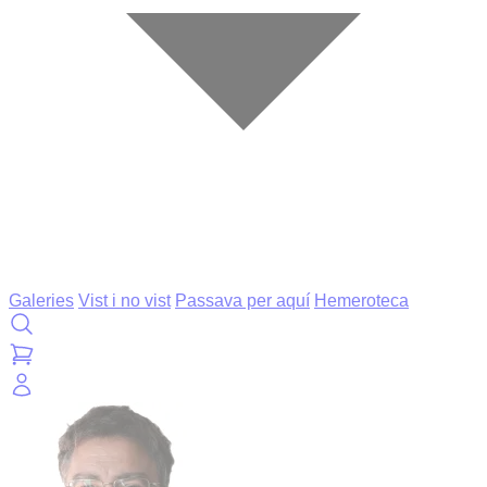
Galeries
Vist i no vist
Passava per aquí
Hemeroteca