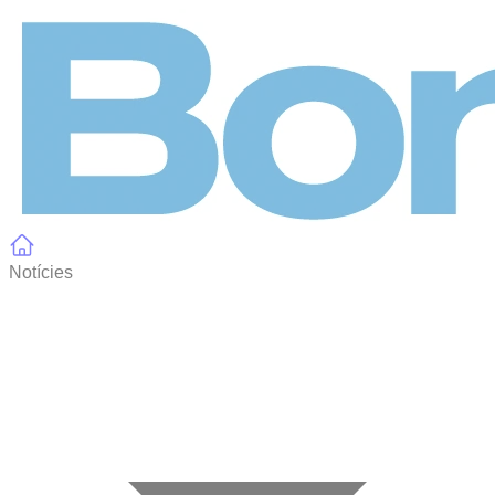
Panell de gestió de galetes
Notícies