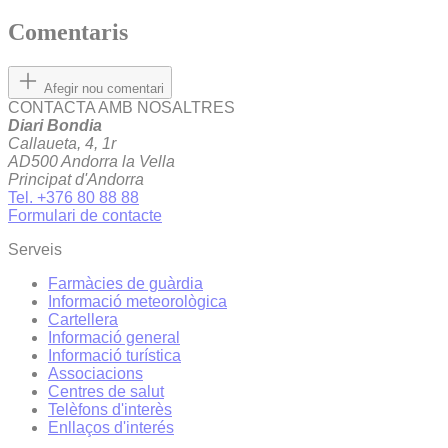
Comentaris
Afegir nou comentari
CONTACTA AMB NOSALTRES
Diari Bondia
Callaueta, 4, 1r
AD500 Andorra la Vella
Principat d'Andorra
Tel. +376 80 88 88
Formulari de contacte
Serveis
Farmàcies de guàrdia
Informació meteorològica
Cartellera
Informació general
Informació turística
Associacions
Centres de salut
Telèfons d'interès
Enllaços d'interés