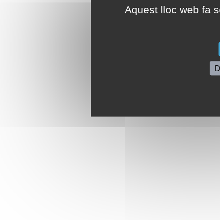
Aquest lloc web fa se
D