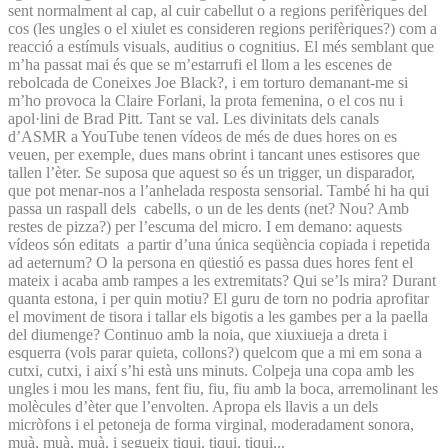
sent normalment al cap, al cuir cabellut o a regions perifèriques del
cos (les ungles o el xiulet es consideren regions perifèriques?) com a
reacció a estímuls visuals, auditius o cognitius. El més semblant que
m’ha passat mai és que se m’estarrufi el llom a les escenes de
rebolcada de Coneixes Joe Black?, i em torturo demanant-me si
m’ho provoca la Claire Forlani, la prota femenina, o el cos nu i
apol·lini de Brad Pitt. Tant se val. Les divinitats dels canals
d’ASMR a YouTube tenen vídeos de més de dues hores on es
veuen, per exemple, dues mans obrint i tancant unes estisores que
tallen l’èter. Se suposa que aquest so és un trigger, un disparador,
que pot menar-nos a l’anhelada resposta sensorial. També hi ha qui
passa un raspall dels cabells, o un de les dents (net? Nou? Amb
restes de pizza?) per l’escuma del micro. I em demano: aquests
vídeos són editats a partir d’una única seqüència copiada i repetida
ad aeternum? O la persona en qüestió es passa dues hores fent el
mateix i acaba amb rampes a les extremitats? Qui se’ls mira? Durant
quanta estona, i per quin motiu? El guru de torn no podria aprofitar
el moviment de tisora i tallar els bigotis a les gambes per a la paella
del diumenge? Continuo amb la noia, que xiuxiueja a dreta i
esquerra (vols parar quieta, collons?) quelcom que a mi em sona a
cutxi, cutxi, i així s’hi està uns minuts. Colpeja una copa amb les
ungles i mou les mans, fent fiu, fiu, fiu amb la boca, arremolinant les
molècules d’èter que l’envolten. Apropa els llavis a un dels
micròfons i el petoneja de forma virginal, moderadament sonora,
muà, muà, muà, i segueix tiqui, tiqui, tiqui...