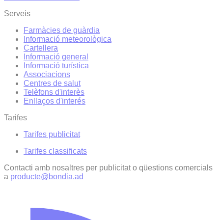
Serveis
Farmàcies de guàrdia
Informació meteorològica
Cartellera
Informació general
Informació turística
Associacions
Centres de salut
Telèfons d'interès
Enllaços d'interés
Tarifes
Tarifes publicitat
Tarifes classificats
Contacti amb nosaltres per publicitat o qüestions comercials
a
producte@bondia.ad