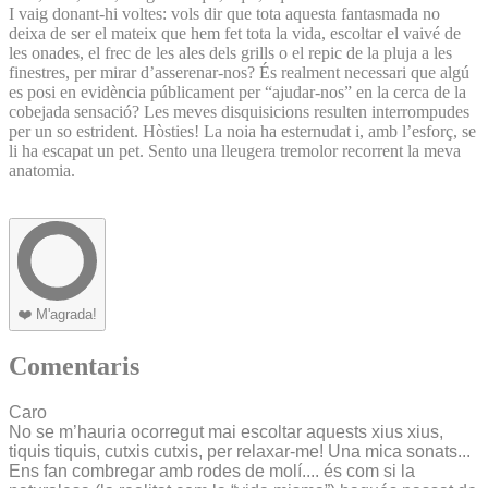
I vaig donant-hi voltes: vols dir que tota aquesta fantasmada no
deixa de ser el mateix que hem fet tota la vida, escoltar el vaivé de
les onades, el frec de les ales dels grills o el repic de la pluja a les
finestres, per mirar d’asserenar-nos? És realment necessari que algú
es posi en evidència públicament per “ajudar-nos” en la cerca de la
cobejada sensació? Les meves disquisicions resulten interrompudes
per un so estrident. Hòsties! La noia ha esternudat i, amb l’esforç, se
li ha escapat un pet. Sento una lleugera tremolor recorrent la meva
anatomia.
❤️
M'agrada!
Comentaris
Caro
No se m’hauria ocorregut mai escoltar aquests xius xius,
tiquis tiquis, cutxis cutxis, per relaxar-me! Una mica sonats...
Ens fan combregar amb rodes de molí.... és com si la