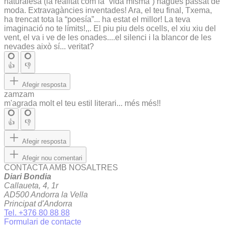
naturalesa (la realitat com la “vida misma”) hagués passat de
moda. Extravagàncies inventades! Ara, el teu final, Txema,
ha trencat tota la “poesía”... ha estat el millor! La teva
imaginació no te límits!,,. El piu piu dels ocells, el xiu xiu del
vent, el va i ve de les onades....el silenci i la blancor de les
nevades això sí... veritat?
👍
👎
Afegir resposta
zamzam
m'agrada molt el teu estil literari... més més!!
👍
👎
Afegir resposta
Afegir nou comentari
CONTACTA AMB NOSALTRES
Diari Bondia
Callaueta, 4, 1r
AD500 Andorra la Vella
Principat d'Andorra
Tel. +376 80 88 88
Formulari de contacte