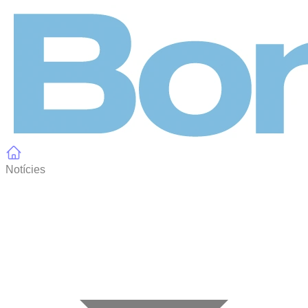
Panell de gestió de galetes
Notícies