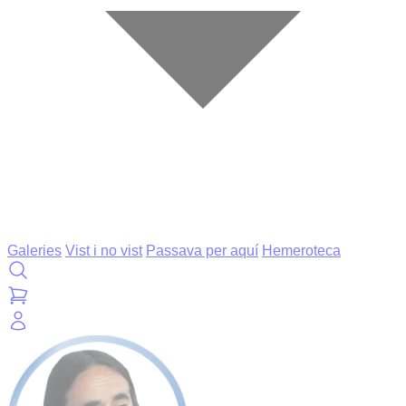
Galeries
Vist i no vist
Passava per aquí
Hemeroteca