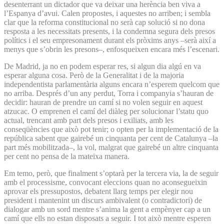
desenterrant un dictador que va deixar una herència ben viva a
l’Espanya d’avui. Calen propostes, i aquestes no arriben; i sembla
clar que la reforma constitucional no serà cap solució si no dona
resposta a les necessitats presents, i la condemna segura dels presos
polítics i el seu empresonament durant els pròxims anys –serà així a
menys que s’obrin les presons–, enfosqueixen encara més l’escenari.
De Madrid, ja no en podem esperar res, si algun dia algú en va
esperar alguna cosa. Però de la Generalitat i de la majoria
independentista parlamentària alguns encara n’esperem quelcom que
no arriba. Després d’un any perdut, Torra i companyia s’hauran de
decidir: hauran de prendre un camí si no volen seguir en aquest
atzucac. O emprenen el camí del diàleg per solucionar l’statu quo
actual, trencant amb part dels presos i exiliats, amb les
conseqüències que això pot tenir; o opten per la implementació de la
república sabent que gairebé un cinquanta per cent de Catalunya –la
part més mobilitzada–, la vol, malgrat que gairebé un altre cinquanta
per cent no pensa de la mateixa manera.
Em temo, però, que finalment s’optarà per la tercera via, la de seguir
amb el processisme, convocant eleccions quan no aconsegueixin
aprovar els pressupostos, debatent llarg temps per elegir nou
president i mantenint un discurs ambivalent (o contradictori) de
dialogar amb un sord mentre s’anima la gent a empènyer cap a un
camí que ells no estan disposats a seguir. I tot això mentre esperen