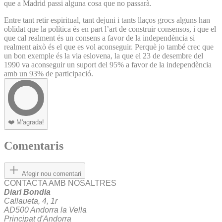
que a Madrid passi alguna cosa que no passarà.
Entre tant retir espiritual, tant dejuni i tants llaços grocs alguns han
oblidat que la política és en part l’art de construir consensos, i que el
que cal realment és un consens a favor de la independència si
realment això és el que es vol aconseguir. Perquè jo també crec que
un bon exemple és la via eslovena, la que el 23 de desembre del
1990 va aconseguir un suport del 95% a favor de la independència
amb un 93% de participació.
❤️
M'agrada!
Comentaris
Afegir nou comentari
CONTACTA AMB NOSALTRES
Diari Bondia
Callaueta, 4, 1r
AD500 Andorra la Vella
Principat d'Andorra