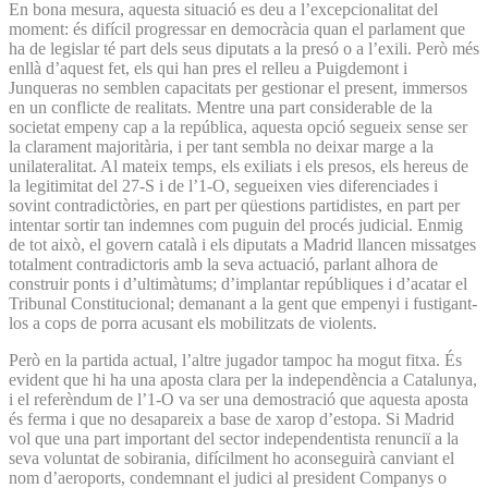
En bona mesura, aquesta situació es deu a l’excepcionalitat del
moment: és difícil progressar en democràcia quan el parlament que
ha de legislar té part dels seus diputats a la presó o a l’exili. Però més
enllà d’aquest fet, els qui han pres el relleu a Puigdemont i
Junqueras no semblen capacitats per gestionar el present, immersos
en un conflicte de realitats. Mentre una part considerable de la
societat empeny cap a la república, aquesta opció segueix sense ser
la clarament majoritària, i per tant sembla no deixar marge a la
unilateralitat. Al mateix temps, els exiliats i els presos, els hereus de
la legitimitat del 27-S i de l’1-O, segueixen vies diferenciades i
sovint contradictòries, en part per qüestions partidistes, en part per
intentar sortir tan indemnes com puguin del procés judicial. Enmig
de tot això, el govern català i els diputats a Madrid llancen missatges
totalment contradictoris amb la seva actuació, parlant alhora de
construir ponts i d’ultimàtums; d’implantar repúbliques i d’acatar el
Tribunal Constitucional; demanant a la gent que empenyi i fustigant-
los a cops de porra acusant els mobilitzats de violents.
Però en la partida actual, l’altre jugador tampoc ha mogut fitxa. És
evident que hi ha una aposta clara per la independència a Catalunya,
i el referèndum de l’1-O va ser una demostració que aquesta aposta
és ferma i que no desapareix a base de xarop d’estopa. Si Madrid
vol que una part important del sector independentista renunciï a la
seva voluntat de sobirania, difícilment ho aconseguirà canviant el
nom d’aeroports, condemnant el judici al president Companys o